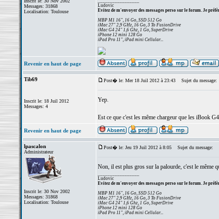
Inscrit le: 30 Nov 2002
_________________
Ludovic
Messages: 31868
Evitez de m'envoyer des messages perso sur le forum. Je préfèr
Localisation: Toulouse
MBP M1 16", 16 Go, SSD 512 Go
iMac 27" 2,9 GHz, 16 Go, 3 To FusionDrive
iMac G4 24" 1,6 Ghz, 1 Go, SuperDrive
iPhone 12 mini 128 Go
iPad Pro 11", iPad mini Cellular...
Revenir en haut de page
Tib69
Post� le: Mer 18 Juil 2012 à 23:43
Sujet du message:
Yep.
Inscrit le: 18 Juil 2012
Messages: 4
Est ce que c'est les même chargeur que les iBook G4
Revenir en haut de page
lpascalon
Post� le: Jeu 19 Juil 2012 à 8:05
Sujet du message:
Administrateur
Non, il est plus gros sur la palourde, c'est le mêm
_________________
Ludovic
Evitez de m'envoyer des messages perso sur le forum. Je préfèr
Inscrit le: 30 Nov 2002
MBP M1 16", 16 Go, SSD 512 Go
Messages: 31868
iMac 27" 2,9 GHz, 16 Go, 3 To FusionDrive
Localisation: Toulouse
iMac G4 24" 1,6 Ghz, 1 Go, SuperDrive
iPhone 12 mini 128 Go
iPad Pro 11", iPad mini Cellular...