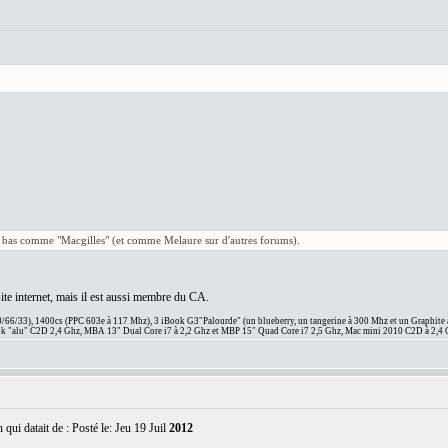
là bas comme "Macgilles" (et comme Melaure sur d'autres forums).
ite internet, mais il est aussi membre du CA.
66/33), 1400cs (PPC 603e à 117 Mhz), 3 iBook G3"Palourde" (un blueberry, un tangerine à 300 Mhz et un Graphite
 "alu" C2D 2,4 Ghz, MBA 13" Dual Core i7 à 2,2 Ghz et MBP 15" Quad Core i7 2,5 Ghz, Mac mini 2010 C2D à 2,4 
qui datait de : Posté le: Jeu 19 Juil
2012