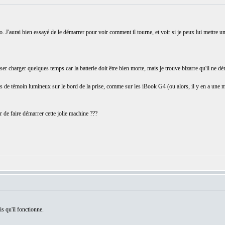
J'aurai bien essayé de le démarrer pour voir comment il tourne, et voir si je peux lui mettre un
laisser charger quelques temps car la batterie doit être bien morte, mais je trouve bizarre qu'il ne 
pas de témoin lumineux sur le bord de la prise, comme sur les iBook G4 (ou alors, il y en a une ma
de faire démarrer cette jolie machine ???
is qu'il fonctionne.