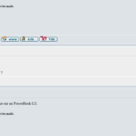
e les mails.
 ?
e que sur un PowerBook G3.
e les mails.