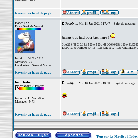
Messages: 5473
Revenir en haut de page
Pascal 77
Post� le: Mar 18 Jan 2022 à 17:47
Sujet du message:
PowerBook de Vermeil
Jamais trop tard pour bien faire !
_________________
Duo 230 (68030/33,), 520 et 520c (68LC040/25), 190 (68LC040/
1,42 Ghz, PowerBook G4 15" 1,25 Ghz et 12" 1,33 Ghz, MacBook
Inscrit le: 06 Oct 2012
Messages: 736
Localisation: Seine et Marne
Revenir en haut de page
love_leeloo
Post� le: Mar 18 Jan 2022 à 19:30
Sujet du message:
PowerBook G3 Bronze
Inscrit le: 11 Mar 2004
Messages: 5473
Revenir en haut de page
Tout sur les MacBook Inde