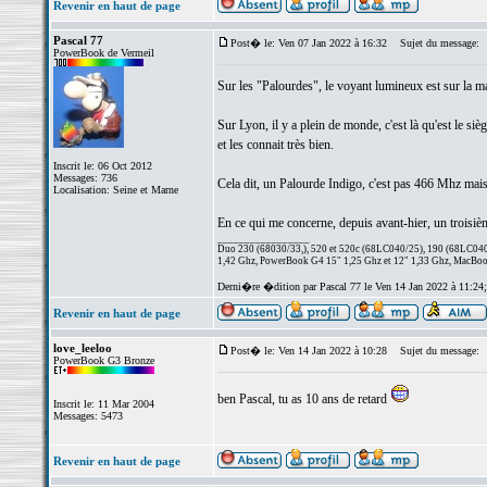
Revenir en haut de page
Pascal 77
Post� le: Ven 07 Jan 2022 à 16:32
Sujet du message:
PowerBook de Vermeil
Sur les "Palourdes", le voyant lumineux est sur la mac
Sur Lyon, il y a plein de monde, c'est là qu'est le si
et les connait très bien.
Inscrit le: 06 Oct 2012
Messages: 736
Cela dit, un Palourde Indigo, c'est pas 466 Mhz mais 3
Localisation: Seine et Marne
En ce qui me concerne, depuis avant-hier, un troisi
_________________
Duo 230 (68030/33,), 520 et 520c (68LC040/25), 190 (68LC040/
1,42 Ghz, PowerBook G4 15" 1,25 Ghz et 12" 1,33 Ghz, MacBook
Derni�re �dition par Pascal 77 le Ven 14 Jan 2022 à 11:24
Revenir en haut de page
love_leeloo
Post� le: Ven 14 Jan 2022 à 10:28
Sujet du message:
PowerBook G3 Bronze
ben Pascal, tu as 10 ans de retard
Inscrit le: 11 Mar 2004
Messages: 5473
Revenir en haut de page