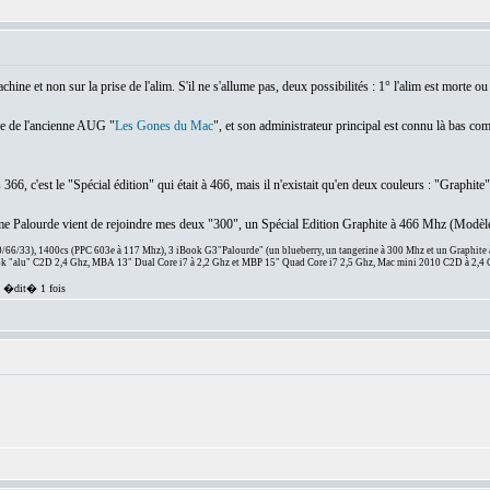
hine et non sur la prise de l'alim. S'il ne s'allume pas, deux possibilités : 1° l'alim est morte o
ège de l'ancienne AUG "
Les Gones du Mac
", et son administrateur principal est connu là bas c
66, c'est le "Spécial édition" qui était à 466, mais il n'existait qu'en deux couleurs : "Graphite
ème Palourde vient de rejoindre mes deux "300", un Spécial Edition Graphite à 466 Mhz (Modèle
66/33), 1400cs (PPC 603e à 117 Mhz), 3 iBook G3"Palourde" (un blueberry, un tangerine à 300 Mhz et un Graphite
 "alu" C2D 2,4 Ghz, MBA 13" Dual Core i7 à 2,2 Ghz et MBP 15" Quad Core i7 2,5 Ghz, Mac mini 2010 C2D à 2,4 
; �dit� 1 fois