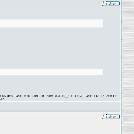
 à 466 Mhz), iBook G3/500 "Dual USB, "Pismo" (G3/500, ), G4"Ti"/550, iBook G4 12" 1,2 Ghz et 14"
Ghz.