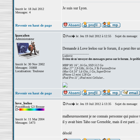
Je suis sur Lyon.
Inscrit le: 18 Juil 2012
Messages: 4
Revenir en haut de page
lpascalon
Post� le: Jeu 19 Juil 2012 à 12:55
Sujet du message:
Administrateur
Demande à Love leeloo sur le forum, il a peut être un
_________________
Ludovic
Evitez de m'envoyer des messages perso sur le forum. Je préfèr
Inscrit le: 30 Nov 2002
MBP M1 16", 16 Go, SSD 512 Go
Messages: 31868
iMac 27" 2,9 GHz, 16 Go, 3 To FusionDrive
Localisation: Toulouse
iMac G4 24" 1,6 Ghz, 1 Go, SuperDrive
iPhone 12 mini 128 Go
iPad Pro 11", iPad mini Cellular...
Revenir en haut de page
love_leeloo
Post� le: Jeu 19 Juil 2012 à 13:35
Sujet du message:
PowerBook G3 Bronze
malheureusement je ne connais personne qui puisse t
Inscrit le: 11 Mar 2004
il y avait bien Taho sur Grenoble, mais il est parti ...
Messages: 5473
désolé