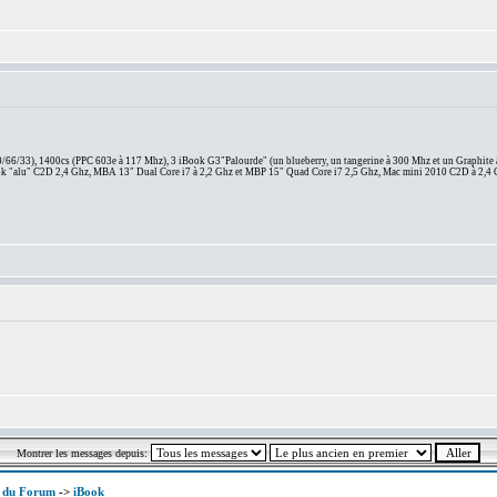
66/33), 1400cs (PPC 603e à 117 Mhz), 3 iBook G3"Palourde" (un blueberry, un tangerine à 300 Mhz et un Graphite
 "alu" C2D 2,4 Ghz, MBA 13" Dual Core i7 à 2,2 Ghz et MBP 15" Quad Core i7 2,5 Ghz, Mac mini 2010 C2D à 2,4 
Montrer les messages depuis:
x du Forum
->
iBook