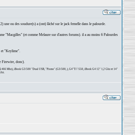
u 2) une ou des soudure(s) a (ont) lâché sur le jack femelle dans le palourde.
omme "Macgilles" (et comme Melaure sur d'autres forums). il a au moins 6 Palourdes
" et "Keylime".
 Firewire, donc).
 à 466 Mhz), iBook G3/500 "Dual USB, "Pismo" (G3/500, ), G4"Ti"/550, iBook G4 12" 1,2 Ghz et 14"
Ghz.