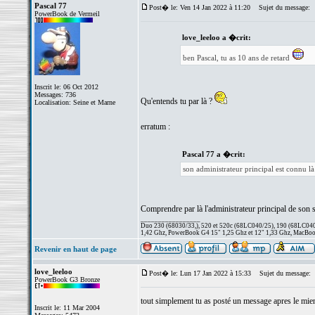
Pascal 77
Post� le: Ven 14 Jan 2022 à 11:20
Sujet du message:
PowerBook de Vermeil
love_leeloo a �crit:
ben Pascal, tu as 10 ans de retard
Inscrit le: 06 Oct 2012
Messages: 736
Qu'entends tu par là ?
Localisation: Seine et Marne
erratum :
Pascal 77 a �crit:
son administrateur principal est connu 
Comprendre par là l'administrateur principal de son s
_________________
Duo 230 (68030/33,), 520 et 520c (68LC040/25), 190 (68LC040/
1,42 Ghz, PowerBook G4 15" 1,25 Ghz et 12" 1,33 Ghz, MacBook
Revenir en haut de page
love_leeloo
Post� le: Lun 17 Jan 2022 à 15:33
Sujet du message:
PowerBook G3 Bronze
tout simplement tu as posté un message apres le mien 
Inscrit le: 11 Mar 2004