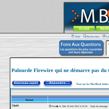
MacBook-fr.com : 100% Apple... 100% nom
Aller au contenu
-
Aller au menu 
Menu général
Accueil
MacB
Aide
Rechercher
Li
Palourde Firewire qui ne démarre pas du 
Tout sur les MacBook Inde
Auteur
Tib69
Post� le: Mer 18 Juil 2012 à 22:54
Sujet du message: Pa