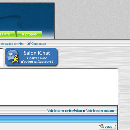
ssiers
À propos
s messages priv�s
Connexion
Voir le sujet pr�c�dent
::
Voir le sujet suivant