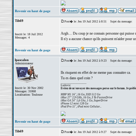
Revenir en haut de page
Tib69
Post� le: Jeu 19 Juil 2012 à 8:51
Sujet du message:
Argh.... Du coup je ne connais personne qui puisse me
Inscrit le: 18 Juil 2012
Messages: 4
Il n'y a aucune chance qu'ils puissent m'aider pour 
Revenir en haut de page
lpascalon
Post� le: Jeu 19 Juil 2012 à 9:23
Sujet du message:
Administrateur
Ils risquent en effet de ne meme pas connaitre ca.
Tu es dans quel coin ?
_________________
Ludovic
Inscrit le: 30 Nov 2002
Evitez de m'envoyer des messages perso sur le forum. Je préfèr
Messages: 31868
Localisation: Toulouse
MBP M1 16", 16 Go, SSD 512 Go
iMac 27" 2,9 GHz, 16 Go, 3 To FusionDrive
iMac G4 24" 1,6 Ghz, 1 Go, SuperDrive
iPhone 12 mini 128 Go
iPad Pro 11", iPad mini Cellular...
Revenir en haut de page
Tib69
Post� le: Jeu 19 Juil 2012 à 9:27
Sujet du message: