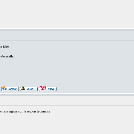
e idée.
e les mails.
e renseigner sur la région lyonnaise