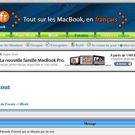
ade !
général
-
Aller au menu de la rubrique
ook
PowerBook
iBook
Forums
Annonces
Do
ste des Membres
Groupes
S'enregistrer
Profil
Se connecter pour v�rifier se
tout
x du Forum
->
iBook
Message
lourde Firewire qui ne démarre pas du tout