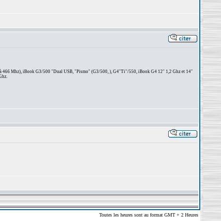
 à 466 Mhz), iBook G3/500 "Dual USB, "Pismo" (G3/500, ), G4"Ti"/550, iBook G4 12" 1,2 Ghz et 14"
Ghz.
Toutes les heures sont au format GMT + 2 Heures