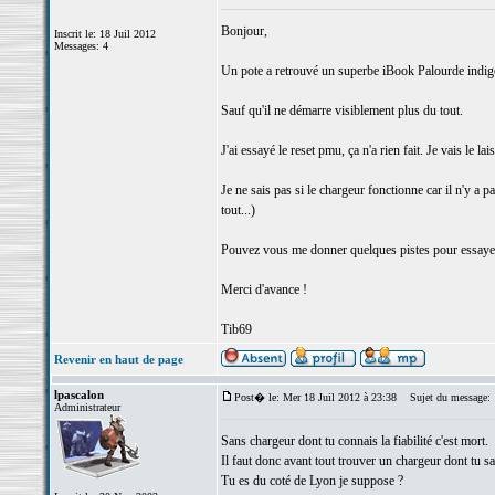
Bonjour,
Inscrit le: 18 Juil 2012
Messages: 4
Un pote a retrouvé un superbe iBook Palourde indigo. 
Sauf qu'il ne démarre visiblement plus du tout.
J'ai essayé le reset pmu, ça n'a rien fait. Je vais le 
Je ne sais pas si le chargeur fonctionne car il n'y a 
tout...)
Pouvez vous me donner quelques pistes pour essayer 
Merci d'avance !
Tib69
Revenir en haut de page
lpascalon
Post� le: Mer 18 Juil 2012 à 23:38
Sujet du message:
Administrateur
Sans chargeur dont tu connais la fiabilité c'est mort.
Il faut donc avant tout trouver un chargeur dont tu sa
Tu es du coté de Lyon je suppose ?