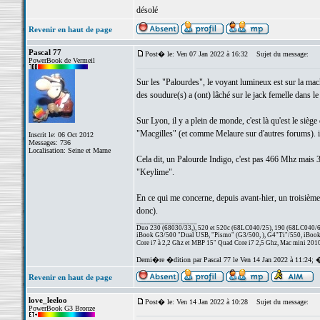
désolé
Revenir en haut de page
Pascal 77
Post� le: Ven 07 Jan 2022 à 16:32
Sujet du message:
PowerBook de Vermeil
Sur les "Palourdes", le voyant lumineux est sur la machi
des soudure(s) a (ont) lâché sur le jack femelle dans le
Sur Lyon, il y a plein de monde, c'est là qu'est le sièg
"Macgilles" (et comme Melaure sur d'autres forums). il
Inscrit le: 06 Oct 2012
Messages: 736
Localisation: Seine et Marne
Cela dit, un Palourde Indigo, c'est pas 466 Mhz mais 366
"Keylime".
En ce qui me concerne, depuis avant-hier, un troisièm
donc).
_________________
Duo 230 (68030/33,), 520 et 520c (68LC040/25), 190 (68LC040/66/
iBook G3/500 "Dual USB, "Pismo" (G3/500, ), G4"Ti"/550, iBook
Core i7 à 2,2 Ghz et MBP 15" Quad Core i7 2,5 Ghz, Mac mini 201
Derni�re �dition par Pascal 77 le Ven 14 Jan 2022 à 11:24; 
Revenir en haut de page
love_leeloo
Post� le: Ven 14 Jan 2022 à 10:28
Sujet du message:
PowerBook G3 Bronze