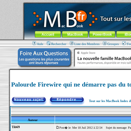
MacBook-fr.com : 100% Apple... 100% nomade !
Aller au contenu
-
Aller au menu général
-
Aller au menu de la
Menu général
Accueil
MacBook
PowerBook
iBo
Aide
Rechercher
Liste des Membres
Groupes
S'e
Palourde Firewire qui ne démarre pas du t
Tout sur les MacBook Index 
Auteur
Tib69
Post� le: Mer 18 Juil 2012 à 22:54
Sujet du message: Palo