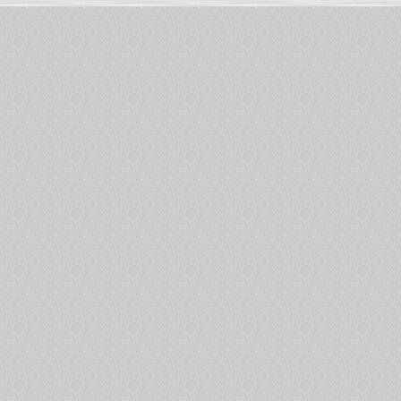
Informations :
PowerBook
-
MacBook Pro
-
i