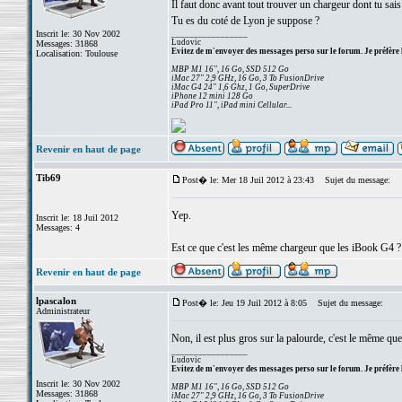
Il faut donc avant tout trouver un chargeur dont tu sais
Tu es du coté de Lyon je suppose ?
Inscrit le: 30 Nov 2002
_________________
Ludovic
Messages: 31868
Evitez de m'envoyer des messages perso sur le forum. Je préfère 
Localisation: Toulouse
MBP M1 16", 16 Go, SSD 512 Go
iMac 27" 2,9 GHz, 16 Go, 3 To FusionDrive
iMac G4 24" 1,6 Ghz, 1 Go, SuperDrive
iPhone 12 mini 128 Go
iPad Pro 11", iPad mini Cellular...
Revenir en haut de page
Tib69
Post� le: Mer 18 Juil 2012 à 23:43
Sujet du message:
Yep.
Inscrit le: 18 Juil 2012
Messages: 4
Est ce que c'est les même chargeur que les iBook G4 ?
Revenir en haut de page
lpascalon
Post� le: Jeu 19 Juil 2012 à 8:05
Sujet du message:
Administrateur
Non, il est plus gros sur la palourde, c'est le même 
_________________
Ludovic
Evitez de m'envoyer des messages perso sur le forum. Je préfère 
Inscrit le: 30 Nov 2002
MBP M1 16", 16 Go, SSD 512 Go
Messages: 31868
iMac 27" 2,9 GHz, 16 Go, 3 To FusionDrive