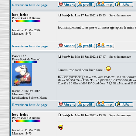
Revenir en haut de page
love_leeloo
Post� le: Lun 17 Jan 2022 à 15:33
Sujet du message:
PowerBook G3 Bronze
tout simplement tu as posté un message apres le mien qu
Inscrit le: 11 Mar 2004
Messages: 5473
Revenir en haut de page
Pascal 77
Post� le: Mar 18 Jan 2022 à 17:47
Sujet du message:
PowerBook de Vermeil
Jamais trop tard pour bien faire !
_________________
Duo 230 (68030/33,), 520 et 520c (68LC040/25), 190 (68LC040/66/
iBook G3/500 "Dual USB, "Pismo" (G3/500, ), G4"Ti"/550, iBook
Core i7 à 2,2 Ghz et MBP 15" Quad Core i7 2,5 Ghz, Mac mini 201
Inscrit le: 06 Oct 2012
Messages: 736
Localisation: Seine et Marne
Revenir en haut de page
love_leeloo
Post� le: Mar 18 Jan 2022 à 19:30
Sujet du message:
PowerBook G3 Bronze
Inscrit le: 11 Mar 2004
Messages: 5473