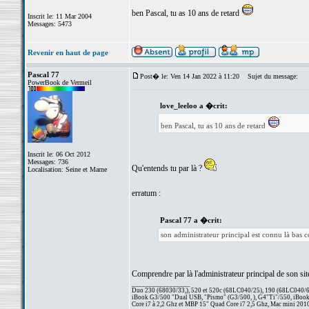
ben Pascal, tu as 10 ans de retard
Inscrit le: 11 Mar 2004
Messages: 5473
Revenir en haut de page
Pascal 77
Post� le: Ven 14 Jan 2022 à 11:20
Sujet du message:
PowerBook de Vermeil
love_leeloo a �crit:
ben Pascal, tu as 10 ans de retard
Inscrit le: 06 Oct 2012
Messages: 736
Qu'entends tu par là ?
Localisation: Seine et Marne
erratum :
Pascal 77 a �crit:
son administrateur principal est connu là bas
Comprendre par là l'administrateur principal de son sit
_________________
Duo 230 (68030/33,), 520 et 520c (68LC040/25), 190 (68LC040/66/
iBook G3/500 "Dual USB, "Pismo" (G3/500, ), G4"Ti"/550, iBook
Core i7 à 2,2 Ghz et MBP 15" Quad Core i7 2,5 Ghz, Mac mini 201