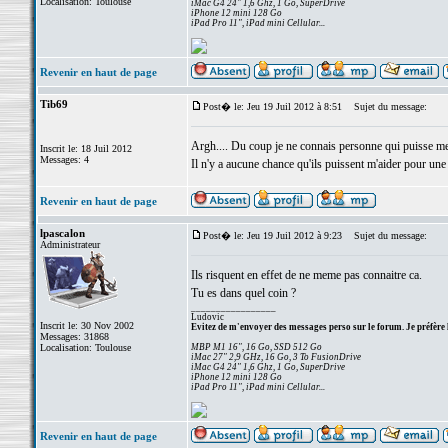
Localisation: Toulouse
iMac G4 24" 1,6 Ghz, 1 Go, SuperDrive
iPhone 12 mini 128 Go
iPad Pro 11", iPad mini Cellular...
Revenir en haut de page
Tib69
Post� le: Jeu 19 Juil 2012 à 8:51
Sujet du message:
Argh.... Du coup je ne connais personne qui puisse me d
Inscrit le: 18 Juil 2012
Messages: 4
Il n'y a aucune chance qu'ils puissent m'aider pour un
Revenir en haut de page
lpascalon
Post� le: Jeu 19 Juil 2012 à 9:23
Sujet du message:
Administrateur
Ils risquent en effet de ne meme pas connaitre ca.
Tu es dans quel coin ?
_________________
Ludovic
Inscrit le: 30 Nov 2002
Evitez de m'envoyer des messages perso sur le forum. Je préfère 
Messages: 31868
Localisation: Toulouse
MBP M1 16", 16 Go, SSD 512 Go
iMac 27" 2,9 GHz, 16 Go, 3 To FusionDrive
iMac G4 24" 1,6 Ghz, 1 Go, SuperDrive
iPhone 12 mini 128 Go
iPad Pro 11", iPad mini Cellular...
Revenir en haut de page