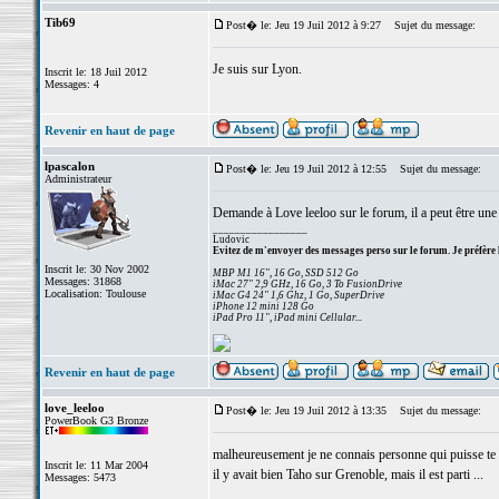
Tib69
Post� le: Jeu 19 Juil 2012 à 9:27
Sujet du message:
Je suis sur Lyon.
Inscrit le: 18 Juil 2012
Messages: 4
Revenir en haut de page
lpascalon
Post� le: Jeu 19 Juil 2012 à 12:55
Sujet du message:
Administrateur
Demande à Love leeloo sur le forum, il a peut être une 
_________________
Ludovic
Evitez de m'envoyer des messages perso sur le forum. Je préfère 
Inscrit le: 30 Nov 2002
MBP M1 16", 16 Go, SSD 512 Go
Messages: 31868
iMac 27" 2,9 GHz, 16 Go, 3 To FusionDrive
Localisation: Toulouse
iMac G4 24" 1,6 Ghz, 1 Go, SuperDrive
iPhone 12 mini 128 Go
iPad Pro 11", iPad mini Cellular...
Revenir en haut de page
love_leeloo
Post� le: Jeu 19 Juil 2012 à 13:35
Sujet du message:
PowerBook G3 Bronze
malheureusement je ne connais personne qui puisse te 
Inscrit le: 11 Mar 2004
il y avait bien Taho sur Grenoble, mais il est parti ...
Messages: 5473