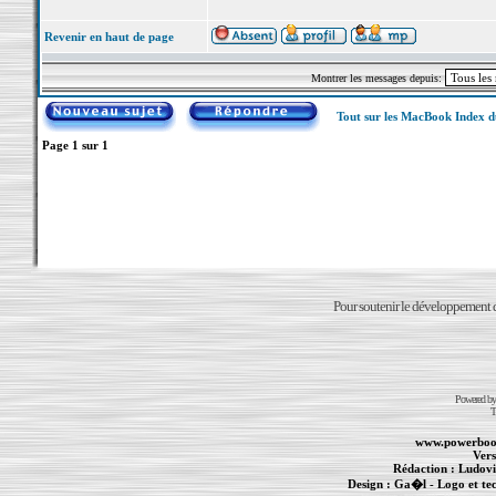
Revenir en haut de page
Montrer les messages depuis:
Tout sur les MacBook Index 
Page
1
sur
1
Pour soutenir le développement du
Powered b
T
www.powerboo
Vers
Rédaction :
Ludovi
Design :
Ga�l
- Logo et te