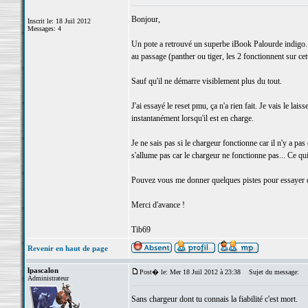
Bonjour,
Inscrit le: 18 Juil 2012
Messages: 4
Un pote a retrouvé un superbe iBook Palourde indigo. J
au passage (panther ou tiger, les 2 fonctionnent sur ce
Sauf qu'il ne démarre visiblement plus du tout.
J'ai essayé le reset pmu, ça n'a rien fait. Je vais le lai
instantanément lorsqu'il est en charge.
Je ne sais pas si le chargeur fonctionne car il n'y a pa
s'allume pas car le chargeur ne fonctionne pas... Ce qui 
Pouvez vous me donner quelques pistes pour essayer de
Merci d'avance !
Tib69
Revenir en haut de page
lpascalon
Post� le: Mer 18 Juil 2012 à 23:38
Sujet du message:
Administrateur
Sans chargeur dont tu connais la fiabilité c'est mort.