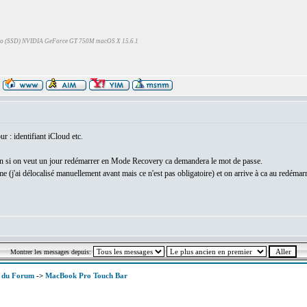
Go (SSD) NVIDIA GeForce GT 750M macOS X 15.6.1
ur : identifiant iCloud etc.
on si on veut un jour redémarrer en Mode Recovery ca demandera le mot de passe.
 (j'ai délocalisé manuellement avant mais ce n'est pas obligatoire) et on arrive à ca au redémar
Montrer les messages depuis:
x du Forum
->
MacBook Pro Touch Bar