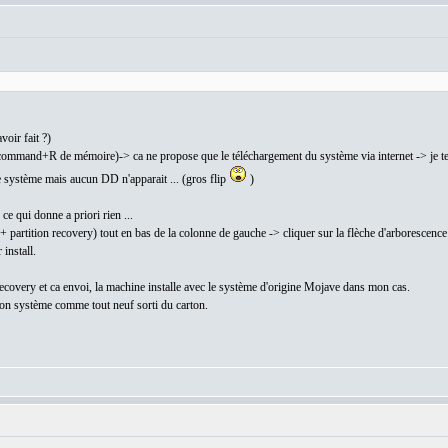
oir fait ?)
ommand+R de mémoire)-> ca ne propose que le téléchargement du système via internet -> je tel
e système mais aucun DD n'apparait ... (gros flip
)
ce qui donne a priori rien ...
 partition recovery) tout en bas de la colonne de gauche -> cliquer sur la flèche d'arborescen
install.
recovery et ca envoi, la machine installe avec le système d'origine Mojave dans mon cas.
sion système comme tout neuf sorti du carton.