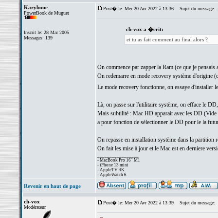
Karyboue
Post� le: Mer 20 Avr 2022 à 13:36
Sujet du message:
PowerBook de Muguet
ch-vox a �crit:
Inscrit le: 28 Mar 2005
Messages: 139
et tu as fait comment au final alors ?
On commence par zapper la Ram (ce que je pensais av
On redemarre en mode recovery système d'origine (c
Le mode recovery fonctionne, on essaye d'installer l
Là, on passe sur l'utilitaire système, on efface le DD, 
Mais subtilité : Mac HD apparait avec les DD (Vide +
a pour fonction de sélectionner le DD pour le la futur 
On repasse en installation système dans la partition 
On fait les mise à jour et le Mac est en derniere ver
_________________
- MacBook Pro 16" M1
- iPhone 13 mini
- AppleTV 4K
- AppleWatch 6
Revenir en haut de page
ch-vox
Post� le: Mer 20 Avr 2022 à 13:39
Sujet du message:
Modérateur