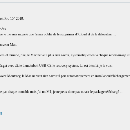
ook Pro 15" 2019.
nnées.
ue je me suis rappelé que j'avais oublié de le supprimer d'iCloud et de le délocaliser ...
 nouveau Mac.
es et terminé, plié, le Mac ne veut plus rien savoir, systématiquement à chaque redémarrage il n
get avec câble thunderbolt USB-C), le recovery system, lui est bien là, je le vois.
avec Monterey, le Mac ne veut rien savoir il part automatiquement en installation/téléchargeme
ine par disque bootable mais j'ai un M1, je ne peux donc pas ouvrir le package téléchargé ...
ng