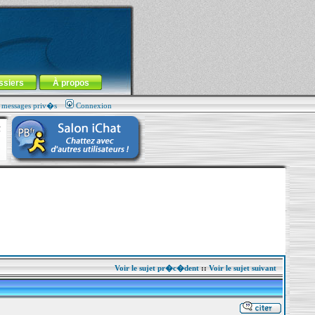
ssiers
À propos
s messages priv�s
Connexion
Voir le sujet pr�c�dent
::
Voir le sujet suivant