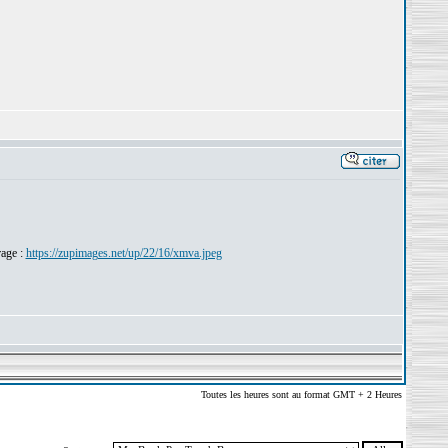
rage :
https://zupimages.net/up/22/16/xmva.jpeg
Toutes les heures sont au format GMT + 2 Heures