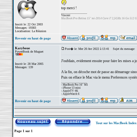
top merci !
_________________
Vincent
MacBook Pro Retina 15" mi-2014 Core i7 2,5GHz 16 Go 512 
Inscrit le: 22 Oct 2003
Messages: 19383
Localisation: La Réunion
Revenir en haut de page
Karyboue
Post� le: Mer 20 Avr 2022 à 13:41
Sujet du message:
PowerBook de Muguet
J'oubliais, evidement ensuite pour faire les mises a jo
Inscrit le: 28 Mar 2005
Messages: 139
A la fin, on décoche mot de passe au démarrage sin
Puis on efface le Mac via le menu Preferences système
_________________
- MacBook Pro 16" M1
- iPhone 13 mini
- AppleTV 4K
- AppleWatch 6
Revenir en haut de page
Tout sur les MacBook Inde
Page
1
sur
1