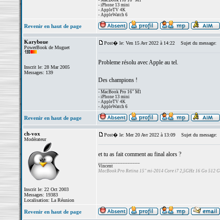
- MacBook Pro 16" M1
- iPhone 13 mini
- AppleTV 4K
- AppleWatch 6
Revenir en haut de page
Karyboue
Post� le: Ven 15 Avr 2022 à 14:22
Sujet du message:
PowerBook de Muguet
Probleme résolu avec Apple au tel.
Inscrit le: 28 Mar 2005
Messages: 139
Des champions !
_________________
- MacBook Pro 16" M1
- iPhone 13 mini
- AppleTV 4K
- AppleWatch 6
Revenir en haut de page
ch-vox
Post� le: Mer 20 Avr 2022 à 13:09
Sujet du message:
Modérateur
et tu as fait comment au final alors ?
_________________
Vincent
MacBook Pro Retina 15" mi-2014 Core i7 2,5GHz 16 Go 512 
Inscrit le: 22 Oct 2003
Messages: 19383
Localisation: La Réunion
Revenir en haut de page