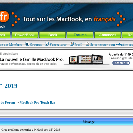
ade !
général
-
Aller au menu de la rubrique
ook
PowerBook
iBook
Forums
Annonces
Do
ste des Membres
Groupes
S'enregistrer
Profil
Se connecter pour v�rifier se
" 2019
x du Forum
->
MacBook Pro Touch Bar
Message
 Gros probleme de remise a 0 MacBook 15" 2019