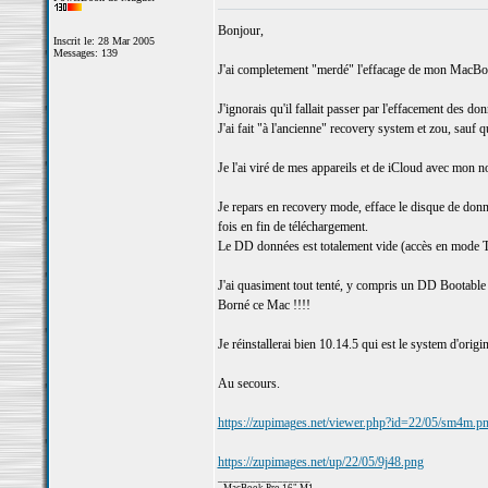
Bonjour,
Inscrit le: 28 Mar 2005
Messages: 139
J'ai completement "merdé" l'effacage de mon MacB
J'ignorais qu'il fallait passer par l'effacement des do
J'ai fait "à l'ancienne" recovery system et zou, sauf q
Je l'ai viré de mes appareils et de iCloud avec mon
Je repars en recovery mode, efface le disque de donné
fois en fin de téléchargement.
Le DD données est totalement vide (accès en mode Tar
J'ai quasiment tout tenté, y compris un DD Bootable 
Borné ce Mac !!!!
Je réinstallerai bien 10.14.5 qui est le system d'orig
Au secours.
https://zupimages.net/viewer.php?id=22/05/sm4m.p
https://zupimages.net/up/22/05/9j48.png
_________________