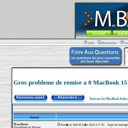
MacBook-fr.com : 100% Apple... 100% nom
Aller au contenu
-
Aller au menu 
Menu général
Accueil
MacB
Aide
Rechercher
Li
Gros probleme de remise a 0 MacBook 15
Tout sur les MacBook Inde
Auteur
Karyboue
Post� le: Mer 02 F�v 2022 à 17:35
Sujet du message:
PowerBook de Muguet