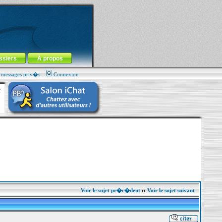
ssiers
À propos
s messages priv�s
Connexion
Voir le sujet pr�c�dent
::
Voir le sujet suivant