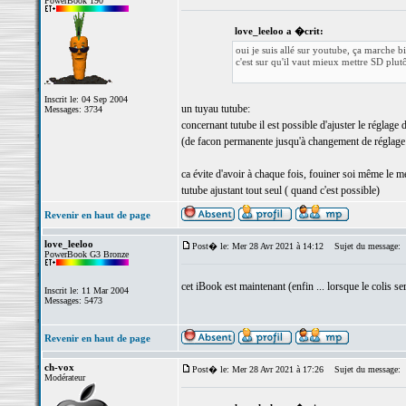
PowerBook 190
love_leeloo a �crit:
oui je suis allé sur youtube, ça marche b
c'est sur qu'il vaut mieux mettre SD plu
Inscrit le: 04 Sep 2004
un tuyau tutube:
Messages: 3734
concernant tutube il est possible d'ajuster le réglage 
(de facon permanente jusqu'à changement de réglage
ca évite d'avoir à chaque fois, fouiner soi même le m
tutube ajustant tout seul ( quand c'est possible)
Revenir en haut de page
love_leeloo
Post� le: Mer 28 Avr 2021 à 14:12
Sujet du message:
PowerBook G3 Bronze
cet iBook est maintenant (enfin ... lorsque le colis se
Inscrit le: 11 Mar 2004
Messages: 5473
Revenir en haut de page
ch-vox
Post� le: Mer 28 Avr 2021 à 17:26
Sujet du message:
Modérateur