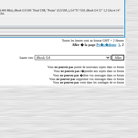
 à 466 Mhz), iBook G3/500 "Dual USB, "Pismo" (G3/500, ), G4"Ti"/550, iBook G4 12" 1,2 Ghz et 14"
Ghz.
Toutes les heures sont au format GMT + 2 Heures
Aller � la page
Pr�c�dente
1
,
2
Sauter vers:
Vous
ne pouvez pas
poster de nouveaux sujets dans ce forum
Vous
ne pouvez pas
r�pondre aux sujets dans ce forum
Vous
ne pouvez pas
�diter vos messages dans ce forum
Vous
ne pouvez pas
supprimer vos messages dans ce forum
Vous
ne pouvez pas
voter dans les sondages de ce forum