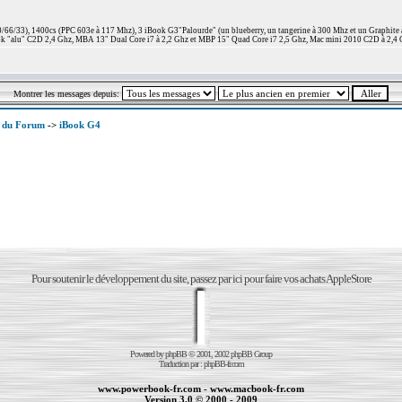
66/33), 1400cs (PPC 603e à 117 Mhz), 3 iBook G3"Palourde" (un blueberry, un tangerine à 300 Mhz et un Graphite
 "alu" C2D 2,4 Ghz, MBA 13" Dual Core i7 à 2,2 Ghz et MBP 15" Quad Core i7 2,5 Ghz, Mac mini 2010 C2D à 2,4 
Montrer les messages depuis:
x du Forum
->
iBook G4
Pour soutenir le développement du site, passez par ici pour faire vos achats AppleStore
Powered by
phpBB
© 2001, 2002 phpBB Group
Traduction par :
phpBB-fr.com
www.powerbook-fr.com
-
www.macbook-fr.com
Version 3.0 © 2000 - 2009