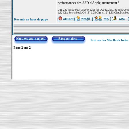
performances des SSD d'Apple, maintenant !
_________________
Duo 230 (68030/33,), 520 et 520c (68LC040/25), 190 (68LC040/
1,42 Ghz, PowerBook G4 15" 1,25 Ghz et 12" 1,33 Ghz, MacBook
Revenir en haut de page
Tout sur les MacBook Inde
Page
2
sur
2