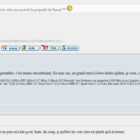
e le colis sera arrivé) la propriété de Pascal 77
Go (SSD) NVIDIA GeForce GT 750M macOS X 15.6.1
es portables, c'est moins encombrant). En tous cas, un grand merci à love-leeloo (julien, je crois
66/33), 1400cs (PPC 603e à 117 Mhz), 3 iBook G3"Palourde" (un blueberry, un tangerine à 300 Mhz et un Graphite
 "alu" C2D 2,4 Ghz, MBA 13" Dual Core i7 à 2,2 Ghz et MBP 15" Quad Core i7 2,5 Ghz, Mac mini 2010 C2D à 2,4 
 un pote m'a fait ça en 3min. du coup, je préfère les voir chez toi plutôt qu'à la benne.