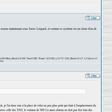
 il tourne maintenant sous Snow Leopard, et comme ce système est un clone d'un de
 à 466 Mhz), iBook G3/500 "Dual USB, "Pismo" (G3/500, ), G4"Ti"/550, iBook G4 12" 1,2 Ghz et 14"
Ghz.
je l'ai donc mis à la place de celui un peu plus petit qui était à l'emplacement du
vec celle des SSD, le volume de 500 Go ainsi obtenu ne doit pas être loin des