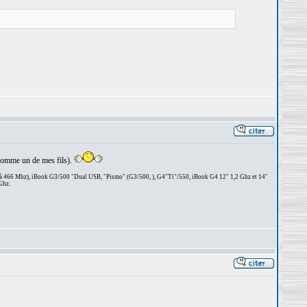
, comme un de mes fils).
 à 466 Mhz), iBook G3/500 "Dual USB, "Pismo" (G3/500, ), G4"Ti"/550, iBook G4 12" 1,2 Ghz et 14"
Ghz.