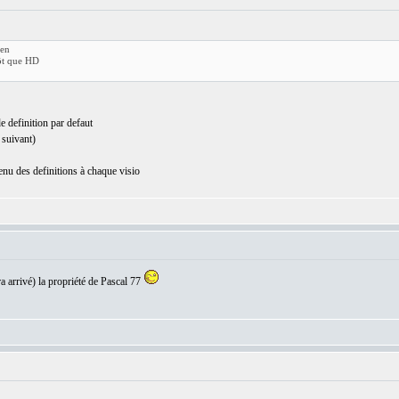
ien
tôt que HD
de definition par defaut
 suivant)
enu des definitions à chaque visio
ra arrivé) la propriété de Pascal 77