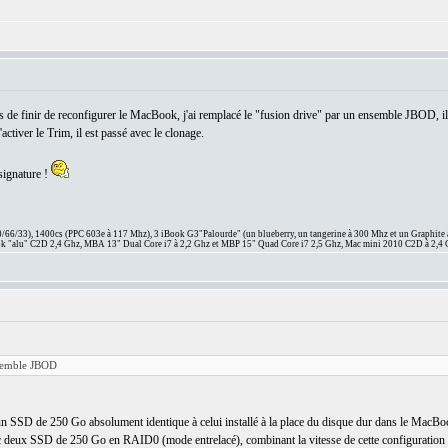
ens de finir de reconfigurer le MacBook, j'ai remplacé le "fusion drive" par un ensemble JBOD,
tiver le Trim, il est passé avec le clonage.
signature !
66/33), 1400cs (PPC 603e à 117 Mhz), 3 iBook G3"Palourde" (un blueberry, un tangerine à 300 Mhz et un Graphite
 "alu" C2D 2,4 Ghz, MBA 13" Dual Core i7 à 2,2 Ghz et MBP 15" Quad Core i7 2,5 Ghz, Mac mini 2010 C2D à 2,4 
nsemble JBOD
n SSD de 250 Go absolument identique à celui installé à la place du disque dur dans le MacBook, 
ec deux SSD de 250 Go en RAID0 (mode entrelacé), combinant la vitesse de cette configuration a