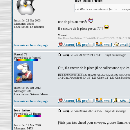
love_leeloo a �crit:
cet iBook est maintenant (enfin ... lorsqu
Inscrit le: 22 Oct 2003
une de plus au musée
Messages: 19383
Localisation: La Réunion
il a encore de la place pascal 77 ?
_________________
Vincent
MacBook Pro Retina 15" mi-2014 Core i7 2,5GHz 16 Go 512 
Revenir en haut de page
Pascal 77
Post� le: Jeu 29 Avr 2021 à 9:49
Sujet du message:
PowerBook de Vermeil
Oui, il a encore de la place (il ne collectionne que l
_________________
Duo 230 (68030/33,), 520 et 520c (68LC040/25), 190 (68LC040/
1,42 Ghz, PowerBook G4 15" 1,25 Ghz et 12" 1,33 Ghz, MacBook
Inscrit le: 06 Oct 2012
Messages: 736
Localisation: Seine et Marne
Revenir en haut de page
love_leeloo
Post� le: Ven 30 Avr 2021 à 9:25
Sujet du message:
PowerBook G3 Bronze
j'étais pas très chaud pour envoyer, grosse flemme, et
Inscrit le: 11 Mar 2004
Messages: 5473