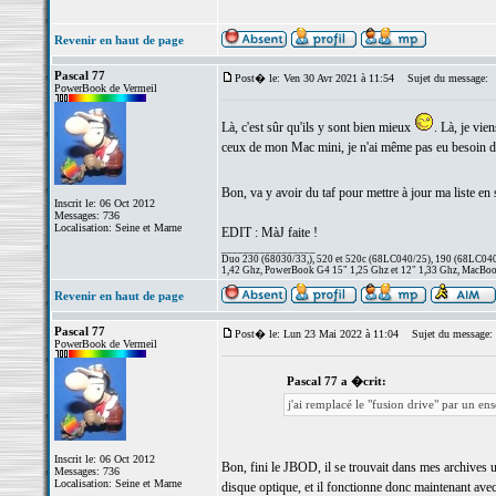
Revenir en haut de page
Pascal 77
Post� le: Ven 30 Avr 2021 à 11:54
Sujet du message:
PowerBook de Vermeil
Là, c'est sûr qu'ils y sont bien mieux
. Là, je vi
ceux de mon Mac mini, je n'ai même pas eu besoin d'ac
Bon, va y avoir du taf pour mettre à jour ma liste en 
Inscrit le: 06 Oct 2012
Messages: 736
Localisation: Seine et Marne
EDIT : MàJ faite !
_________________
Duo 230 (68030/33,), 520 et 520c (68LC040/25), 190 (68LC040/
1,42 Ghz, PowerBook G4 15" 1,25 Ghz et 12" 1,33 Ghz, MacBook
Revenir en haut de page
Pascal 77
Post� le: Lun 23 Mai 2022 à 11:04
Sujet du message:
PowerBook de Vermeil
Pascal 77 a �crit:
j'ai remplacé le "fusion drive" par un e
Inscrit le: 06 Oct 2012
Bon, fini le JBOD, il se trouvait dans mes archives u
Messages: 736
Localisation: Seine et Marne
disque optique, et il fonctionne donc maintenant av