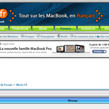
ade !
général
-
Aller au menu de la rubrique
ook
PowerBook
iBook
Forums
Annonces
Do
ste des Membres
Groupes
S'enregistrer
Profil
Se connecter pour v�rifier se
x du Forum
->
iBook G4
Message