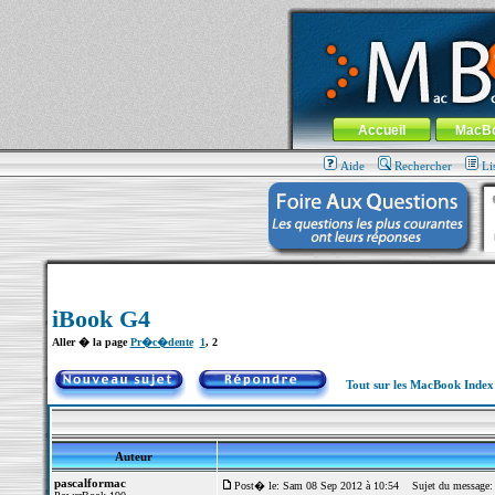
MacBook-fr.com : 100% Apple... 100% nom
Aller au contenu
-
Aller au menu 
Menu général
Accueil
MacB
Aide
Rechercher
Li
iBook G4
Aller � la page
Pr�c�dente
1
,
2
Tout sur les MacBook Inde
Auteur
pascalformac
Post� le: Sam 08 Sep 2012 à 10:54
Sujet du message: