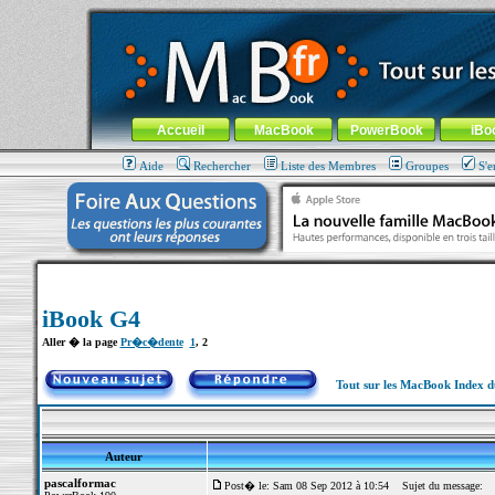
MacBook-fr.com : 100% Apple... 100% nomade !
Aller au contenu
-
Aller au menu général
-
Aller au menu de la
Menu général
Accueil
MacBook
PowerBook
iBo
Aide
Rechercher
Liste des Membres
Groupes
S'e
iBook G4
Aller � la page
Pr�c�dente
1
,
2
Tout sur les MacBook Index 
Auteur
pascalformac
Post� le: Sam 08 Sep 2012 à 10:54
Sujet du message: