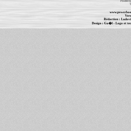
Powered b
T
www.powerboo
Vers
Rédaction :
Ludovi
Design :
Ga�l
- Logo et te
Informations :
PowerBook
-
MacBook Pro
-
i