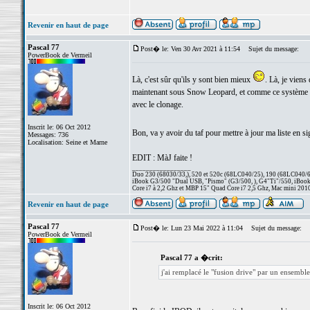
Revenir en haut de page
Pascal 77
Post� le: Ven 30 Avr 2021 à 11:54
Sujet du message:
PowerBook de Vermeil
Là, c'est sûr qu'ils y sont bien mieux
. Là, je viens
maintenant sous Snow Leopard, et comme ce système est
avec le clonage.
Inscrit le: 06 Oct 2012
Bon, va y avoir du taf pour mettre à jour ma liste en s
Messages: 736
Localisation: Seine et Marne
EDIT : MàJ faite !
_________________
Duo 230 (68030/33,), 520 et 520c (68LC040/25), 190 (68LC040/66/
iBook G3/500 "Dual USB, "Pismo" (G3/500, ), G4"Ti"/550, iBook
Core i7 à 2,2 Ghz et MBP 15" Quad Core i7 2,5 Ghz, Mac mini 201
Revenir en haut de page
Pascal 77
Post� le: Lun 23 Mai 2022 à 11:04
Sujet du message:
PowerBook de Vermeil
Pascal 77 a �crit:
j'ai remplacé le "fusion drive" par un ensemb
Inscrit le: 06 Oct 2012