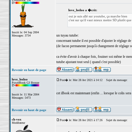
PowerBook 190
love_leeloo a �crit:
oui je suis allé sur youtube, ça marche bien
c'est sur qu'il vaut mieux mettre SD plutôt qu
Inscrit le: 04 Sep 2004
un tuyau tutube:
Messages: 3734
concernant tutube il est possible d'ajuster le réglage de
(de facon permanente jusqu'à changement de réglage s
ca évite d'avoir à chaque fois, fouiner soi même le men
tutube ajustant tout seul ( quand c'est possible)
Revenir en haut de page
love_leeloo
Post� le: Mer 28 Avr 2021 à 14:12
Sujet du message:
PowerBook G3 Bronze
cet iBook est maintenant (enfin ... lorsque le colis sera
Inscrit le: 11 Mar 2004
Messages: 5473
Revenir en haut de page
ch-vox
Post� le: Mer 28 Avr 2021 à 17:26
Sujet du message:
Modérateur