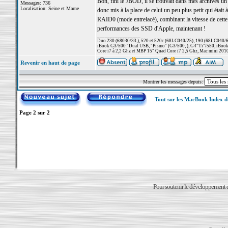
Bon, fini le JBOD, il se trouvait dans mes archives un
Messages: 736
Localisation: Seine et Marne
donc mis à la place de celui un peu plus petit qui éta
RAID0 (mode entrelacé), combinant la vitesse de cette 
performances des SSD d'Apple, maintenant !
_________________
Duo 230 (68030/33,), 520 et 520c (68LC040/25), 190 (68LC040/66/
iBook G3/500 "Dual USB, "Pismo" (G3/500, ), G4"Ti"/550, iBook
Core i7 à 2,2 Ghz et MBP 15" Quad Core i7 2,5 Ghz, Mac mini 201
Revenir en haut de page
Montrer les messages depuis:
Tout sur les MacBook Index 
Page
2
sur
2
Pour soutenir le développement du