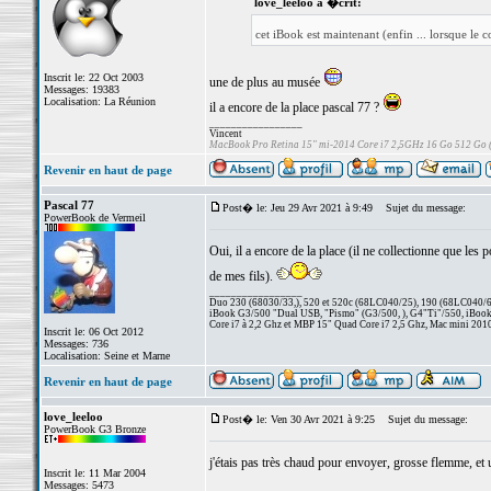
love_leeloo a �crit:
cet iBook est maintenant (enfin ... lorsque le c
Inscrit le: 22 Oct 2003
une de plus au musée
Messages: 19383
Localisation: La Réunion
il a encore de la place pascal 77 ?
_________________
Vincent
MacBook Pro Retina 15" mi-2014 Core i7 2,5GHz 16 Go 512 Go
Revenir en haut de page
Pascal 77
Post� le: Jeu 29 Avr 2021 à 9:49
Sujet du message:
PowerBook de Vermeil
Oui, il a encore de la place (il ne collectionne que les
de mes fils).
_________________
Duo 230 (68030/33,), 520 et 520c (68LC040/25), 190 (68LC040/66/
iBook G3/500 "Dual USB, "Pismo" (G3/500, ), G4"Ti"/550, iBook
Core i7 à 2,2 Ghz et MBP 15" Quad Core i7 2,5 Ghz, Mac mini 201
Inscrit le: 06 Oct 2012
Messages: 736
Localisation: Seine et Marne
Revenir en haut de page
love_leeloo
Post� le: Ven 30 Avr 2021 à 9:25
Sujet du message:
PowerBook G3 Bronze
j'étais pas très chaud pour envoyer, grosse flemme, et u
Inscrit le: 11 Mar 2004
Messages: 5473