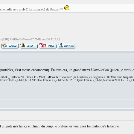
e le colis sera arrivé) la propriété de Pascal 77
Go (SSD) NVIDIA GeForce GT 750M macOS X 15.6.1
es portables, c'est moins encombrant). En tous cas, un grand merci à love-leeloo (julien, je crois
66/33), 1400cs (PPC 603e à 117 Mhz), 3 iBook G3"Palourde" (un blueberry, un tangerine à 300 Mhz et un Graphite
 "alu" C2D 2,4 Ghz, MBA 13" Dual Core i7 à 2,2 Ghz et MBP 15" Quad Core i7 2,5 Ghz, Mac mini 2010 C2D à 2,4 
 un pote m'a fait ça en 3min. du coup, je préfère les voir chez toi plutôt qu'à la benne.