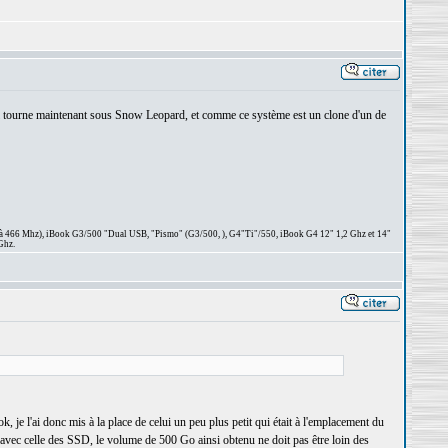
 il tourne maintenant sous Snow Leopard, et comme ce système est un clone d'un de
 à 466 Mhz), iBook G3/500 "Dual USB, "Pismo" (G3/500, ), G4"Ti"/550, iBook G4 12" 1,2 Ghz et 14"
Ghz.
je l'ai donc mis à la place de celui un peu plus petit qui était à l'emplacement du
vec celle des SSD, le volume de 500 Go ainsi obtenu ne doit pas être loin des