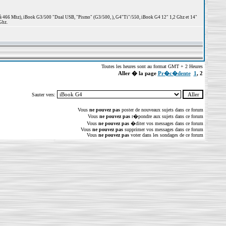
 à 466 Mhz), iBook G3/500 "Dual USB, "Pismo" (G3/500, ), G4"Ti"/550, iBook G4 12" 1,2 Ghz et 14"
Ghz.
Toutes les heures sont au format GMT + 2 Heures
Aller � la page
Pr�c�dente
1
,
2
Sauter vers:
Vous
ne pouvez pas
poster de nouveaux sujets dans ce forum
Vous
ne pouvez pas
r�pondre aux sujets dans ce forum
Vous
ne pouvez pas
�diter vos messages dans ce forum
Vous
ne pouvez pas
supprimer vos messages dans ce forum
Vous
ne pouvez pas
voter dans les sondages de ce forum