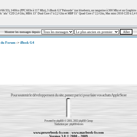
66/33), 1400cs (PPC 603e à 117 Mhz), 3 iBook G3"Palourde" (un blueberry, un tangerine à 300 Mhz et un Graphite
 "alu" C2D 2,4 Ghz, MBA 13" Dual Core i7 à 2,2 Ghz et MBP 15" Quad Core i7 2,5 Ghz, Mac mini 2010 C2D à 2,4 
Montrer les messages depuis:
x du Forum
->
iBook G4
Pour soutenir le développement du site, passez par ici pour faire vos achats AppleStore
Powered by
phpBB
© 2001, 2002 phpBB Group
Traduction par :
phpBB-fr.com
www.powerbook-fr.com
-
www.macbook-fr.com
Version 3.0 © 2000 - 2009