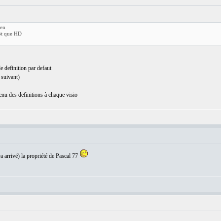
ien
tôt que HD
de definition par defaut
 suivant)
enu des definitions à chaque visio
ra arrivé) la propriété de Pascal 77