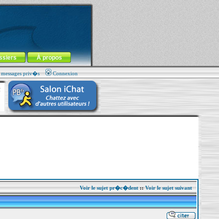
ssiers
À propos
s messages priv�s
Connexion
Voir le sujet pr�c�dent
::
Voir le sujet suivant