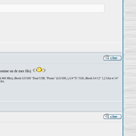
, comme un de mes fils).
 à 466 Mhz), iBook G3/500 "Dual USB, "Pismo" (G3/500, ), G4"Ti"/550, iBook G4 12" 1,2 Ghz et 14"
Ghz.