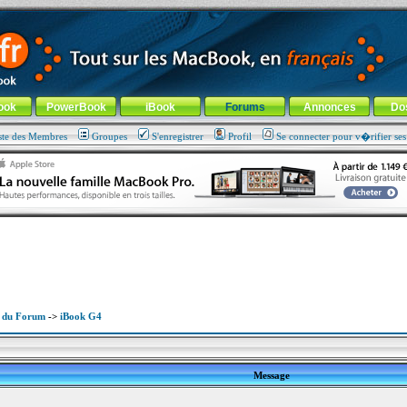
ade !
général
-
Aller au menu de la rubrique
ook
PowerBook
iBook
Forums
Annonces
Do
ste des Membres
Groupes
S'enregistrer
Profil
Se connecter pour v�rifier se
x du Forum
->
iBook G4
Message