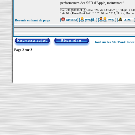
performances des SSD d'Apple, maintenant !
_________________
Duo 230 (68030/33,), 520 et 520c (68LC040/25), 190 (68LC040/
1,42 Ghz, PowerBook G4 15" 1,25 Ghz et 12" 1,33 Ghz, MacBook
Revenir en haut de page
Tout sur les MacBook Inde
Page
2
sur
2