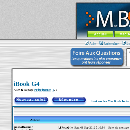
MacBook-fr.com : 100% Apple... 100% nom
Aller au contenu
-
Aller au menu 
Menu général
Accueil
MacB
Aide
Rechercher
Li
iBook G4
Aller � la page
Pr�c�dente
1
,
2
Tout sur les MacBook Inde
Auteur
pascalformac
Post� le: Sam 08 Sep 2012 à 10:54
Sujet du message: