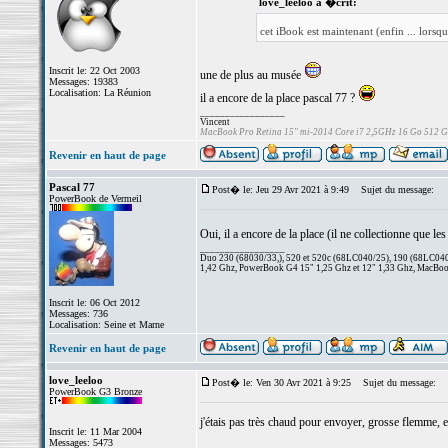
love_leeloo a �crit:
cet iBook est maintenant (enfin ... lorsqu
Inscrit le: 22 Oct 2003
une de plus au musée
Messages: 19383
Localisation: La Réunion
il a encore de la place pascal 77 ?
_________________
Vincent
MacBook Pro Retina 15" mi-2014 Core i7 2,5GHz 16 Go 512 
Revenir en haut de page
Pascal 77
Post� le: Jeu 29 Avr 2021 à 9:49
Sujet du message:
PowerBook de Vermeil
Oui, il a encore de la place (il ne collectionne que l
_________________
Duo 230 (68030/33,), 520 et 520c (68LC040/25), 190 (68LC040/
1,42 Ghz, PowerBook G4 15" 1,25 Ghz et 12" 1,33 Ghz, MacBook
Inscrit le: 06 Oct 2012
Messages: 736
Localisation: Seine et Marne
Revenir en haut de page
love_leeloo
Post� le: Ven 30 Avr 2021 à 9:25
Sujet du message:
PowerBook G3 Bronze
j'étais pas très chaud pour envoyer, grosse flemme, et
Inscrit le: 11 Mar 2004
Messages: 5473