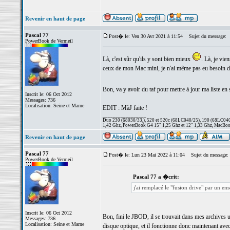
Revenir en haut de page
Pascal 77
Post� le: Ven 30 Avr 2021 à 11:54
Sujet du message:
PowerBook de Vermeil
Là, c'est sûr qu'ils y sont bien mieux
. Là, je vi
ceux de mon Mac mini, je n'ai même pas eu besoin d'ac
Bon, va y avoir du taf pour mettre à jour ma liste en 
Inscrit le: 06 Oct 2012
Messages: 736
Localisation: Seine et Marne
EDIT : MàJ faite !
_________________
Duo 230 (68030/33,), 520 et 520c (68LC040/25), 190 (68LC040/
1,42 Ghz, PowerBook G4 15" 1,25 Ghz et 12" 1,33 Ghz, MacBook
Revenir en haut de page
Pascal 77
Post� le: Lun 23 Mai 2022 à 11:04
Sujet du message:
PowerBook de Vermeil
Pascal 77 a �crit:
j'ai remplacé le "fusion drive" par un e
Inscrit le: 06 Oct 2012
Bon, fini le JBOD, il se trouvait dans mes archives u
Messages: 736
Localisation: Seine et Marne
disque optique, et il fonctionne donc maintenant av