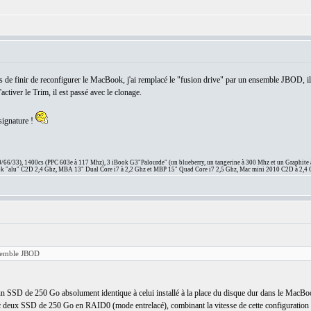
ens de finir de reconfigurer le MacBook, j'ai remplacé le "fusion drive" par un ensemble JBOD,
tiver le Trim, il est passé avec le clonage.
signature !
66/33), 1400cs (PPC 603e à 117 Mhz), 3 iBook G3"Palourde" (un blueberry, un tangerine à 300 Mhz et un Graphite
 "alu" C2D 2,4 Ghz, MBA 13" Dual Core i7 à 2,2 Ghz et MBP 15" Quad Core i7 2,5 Ghz, Mac mini 2010 C2D à 2,4 
nsemble JBOD
n SSD de 250 Go absolument identique à celui installé à la place du disque dur dans le MacBook, 
ec deux SSD de 250 Go en RAID0 (mode entrelacé), combinant la vitesse de cette configuration a