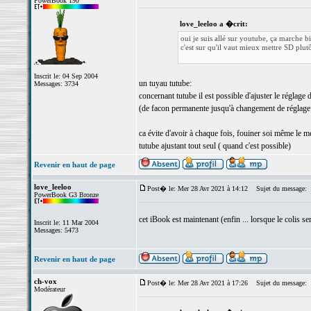
PowerBook 190
love_leeloo a �crit:
oui je suis allé sur youtube, ça marche b
c'est sur qu'il vaut mieux mettre SD plu
Inscrit le: 04 Sep 2004
un tuyau tutube:
Messages: 3734
concernant tutube il est possible d'ajuster le réglage 
(de facon permanente jusqu'à changement de réglage
ca évite d'avoir à chaque fois, fouiner soi même le m
tutube ajustant tout seul ( quand c'est possible)
Revenir en haut de page
love_leeloo
Post� le: Mer 28 Avr 2021 à 14:12
Sujet du message:
PowerBook G3 Bronze
cet iBook est maintenant (enfin ... lorsque le colis se
Inscrit le: 11 Mar 2004
Messages: 5473
Revenir en haut de page
ch-vox
Post� le: Mer 28 Avr 2021 à 17:26
Sujet du message:
Modérateur