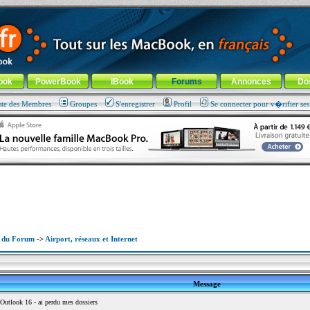
ade !
général
-
Aller au menu de la rubrique
ook
PowerBook
iBook
Forums
Annonces
Do
ste des Membres
Groupes
S'enregistrer
Profil
Se connecter pour v�rifier se
x du Forum
->
Airport, réseaux et Internet
Message
utlook 16 - ai perdu mes dossiers