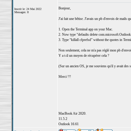
Bonjour,
Inscrit le: 24 Mai 2022
Messages: 8
J'ai fait une bêtise. J'avais un pb d'envois de mails qu
1. Open the Terminal app on your Mac.
2. Now type “defaults delete com.microsoft.Outlook”
3. Type “killall cfprefsd” without the quotes in Termi
Non seulement, cela ne m'a pas réglé mon pb d'envoi d
Y a t-il un moyen de récupérer cela ?
(Sur un ancien OS, je me souviens qu'il y avait des 
Merci !!!
MacBook Air 2020.
11.5.2
Outlook 16.61