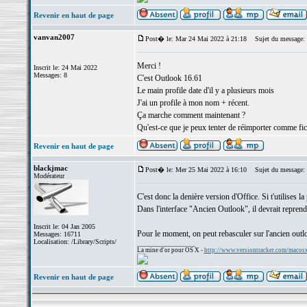
Revenir en haut de page
vanvan2007
Post� le: Mar 24 Mai 2022 à 21:18
Sujet du message:
Merci !
Inscrit le: 24 Mai 2022
Messages: 8
C'est Outlook 16.61
Le main profile date d'il y a plusieurs mois
J'ai un profile à mon nom + récent.
Ça marche comment maintenant ?
Qu'est-ce que je peux tenter de réimporter comme fic
Revenir en haut de page
blackjmac
Post� le: Mer 25 Mai 2022 à 16:10
Sujet du message:
Modérateur
C'est donc la denière version d'Office. Si t'utilises 
Dans l'interface "Ancien Outlook", il devrait reprend
Inscrit le: 04 Jan 2005
Pour le moment, on peut rebasculer sur l'ancien outl
Messages: 16711
Localisation: /Library/Scripts/
_________________
La mine d'or pour OS X -
http://www.versiontracker.com/macos
Revenir en haut de page