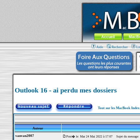
MacBook-fr.com : 100% Apple... 100% nom
Aller au contenu
-
Aller au menu 
Menu général
Accueil
MacB
Aide
Rechercher
Li
Outlook 16 - ai perdu mes dossiers
Tout sur les MacBook Inde
Auteur
vanvan2007
Post� le: Mar 24 Mai 2022 à 17:07
Sujet du message: O