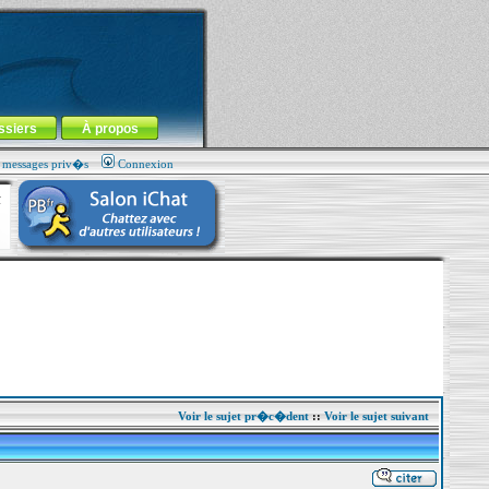
ssiers
À propos
s messages priv�s
Connexion
Voir le sujet pr�c�dent
::
Voir le sujet suivant