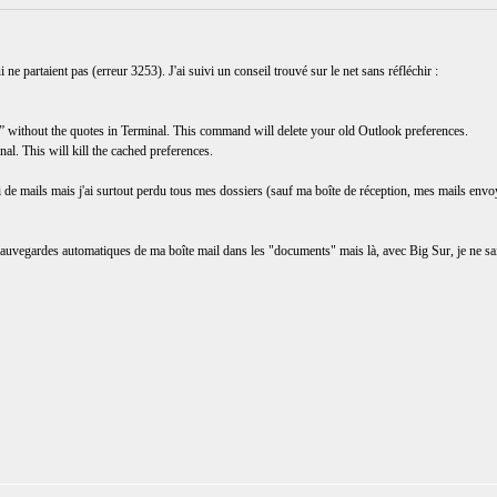
i ne partaient pas (erreur 3253). J'ai suivi un conseil trouvé sur le net sans réfléchir :
 without the quotes in Terminal. This command will delete your old Outlook preferences.
nal. This will kill the cached preferences.
e mails mais j'ai surtout perdu tous mes dossiers (sauf ma boîte de réception, mes mails envoyés
sauvegardes automatiques de ma boîte mail dans les "documents" mais là, avec Big Sur, je ne sais