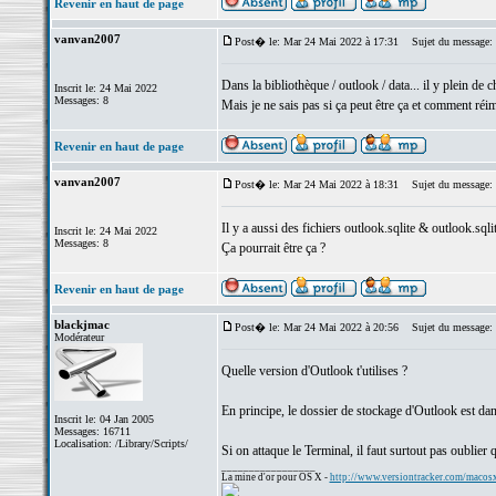
Revenir en haut de page
vanvan2007
Post� le: Mar 24 Mai 2022 à 17:31
Sujet du message:
Dans la bibliothèque / outlook / data... il y plein de 
Inscrit le: 24 Mai 2022
Messages: 8
Mais je ne sais pas si ça peut être ça et comment réim
Revenir en haut de page
vanvan2007
Post� le: Mar 24 Mai 2022 à 18:31
Sujet du message:
Il y a aussi des fichiers outlook.sqlite & outlook.sql
Inscrit le: 24 Mai 2022
Messages: 8
Ça pourrait être ça ?
Revenir en haut de page
blackjmac
Post� le: Mar 24 Mai 2022 à 20:56
Sujet du message:
Modérateur
Quelle version d'Outlook t'utilises ?
En principe, le dossier de stockage d'Outlook est 
Inscrit le: 04 Jan 2005
Messages: 16711
Localisation: /Library/Scripts/
Si on attaque le Terminal, il faut surtout pas oubl
_________________
La mine d'or pour OS X -
http://www.versiontracker.com/macos