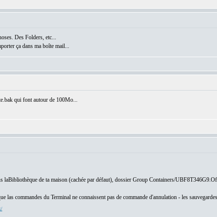
choses. Des Folders, etc...
porter ça dans ma boîte mail...
ite.bak qui font autour de 100Mo...
dans laBibliothèque de ta maison (cachée par défaut), dossier Group Containers/UBF8T346G9.Of
ier que las commandes du Terminal ne connaissent pas de commande d'annulation - les sauvegarde
x/