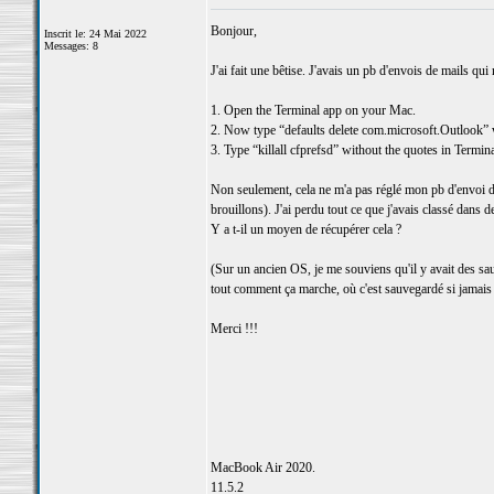
Bonjour,
Inscrit le: 24 Mai 2022
Messages: 8
J'ai fait une bêtise. J'avais un pb d'envois de mails qui 
1. Open the Terminal app on your Mac.
2. Now type “defaults delete com.microsoft.Outlook” w
3. Type “killall cfprefsd” without the quotes in Termina
Non seulement, cela ne m'a pas réglé mon pb d'envoi de
brouillons). J'ai perdu tout ce que j'avais classé dans d
Y a t-il un moyen de récupérer cela ?
(Sur un ancien OS, je me souviens qu'il y avait des sa
tout comment ça marche, où c'est sauvegardé si jamais ça
Merci !!!
MacBook Air 2020.
11.5.2