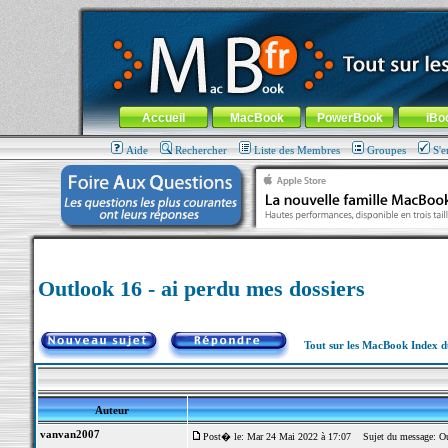
MacBook-fr.com : 100% Apple... 100% nomade !
Aller au contenu
-
Aller au menu général
-
Aller au menu de la
Menu général
Accueil
MacBook
PowerBook
iBo
Aide
Rechercher
Liste des Membres
Groupes
S'e
Outlook 16 - ai perdu mes dossiers
Tout sur les MacBook Index 
Auteur
vanvan2007
Post� le: Mar 24 Mai 2022 à 17:07
Sujet du message: Out