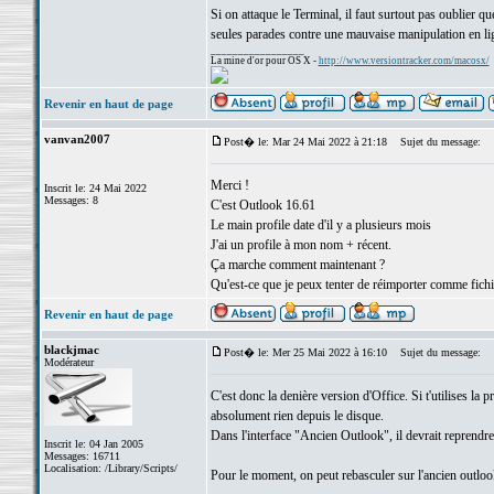
Si on attaque le Terminal, il faut surtout pas oublier
seules parades contre une mauvaise manipulation en l
_________________
La mine d'or pour OS X -
http://www.versiontracker.com/macosx/
Revenir en haut de page
vanvan2007
Post� le: Mar 24 Mai 2022 à 21:18
Sujet du message:
Merci !
Inscrit le: 24 Mai 2022
Messages: 8
C'est Outlook 16.61
Le main profile date d'il y a plusieurs mois
J'ai un profile à mon nom + récent.
Ça marche comment maintenant ?
Qu'est-ce que je peux tenter de réimporter comme fichi
Revenir en haut de page
blackjmac
Post� le: Mer 25 Mai 2022 à 16:10
Sujet du message:
Modérateur
C'est donc la denière version d'Office. Si t'utilises la 
absolument rien depuis le disque.
Dans l'interface "Ancien Outlook", il devrait reprendre
Inscrit le: 04 Jan 2005
Messages: 16711
Localisation: /Library/Scripts/
Pour le moment, on peut rebasculer sur l'ancien outloo
_________________