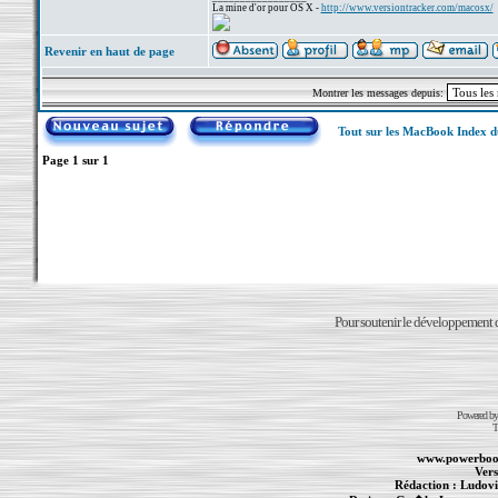
La mine d'or pour OS X -
http://www.versiontracker.com/macosx/
Revenir en haut de page
Montrer les messages depuis:
Tout sur les MacBook Index 
Page
1
sur
1
Pour soutenir le développement du
Powered b
T
www.powerboo
Vers
Rédaction :
Ludovi