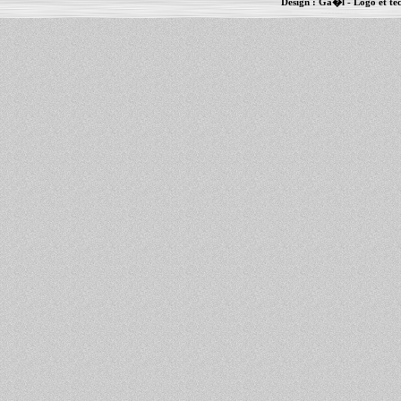
Design :
Ga�l
- Logo et te
Informations :
PowerBook
-
MacBook Pro
-
i