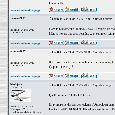
Outlook 16.61
Revenir en haut de page
vanvan2007
Post� le: Mar 24 Mai 2022 à 17:31
Sujet du message:
Dans la bibliothèque / outlook / data... il y plein de cho
Inscrit le: 24 Mai 2022
Messages: 8
Mais je ne sais pas si ça peut être ça et comment réimp
Revenir en haut de page
vanvan2007
Post� le: Mar 24 Mai 2022 à 18:31
Sujet du message:
Il y a aussi des fichiers outlook.sqlite & outlook.sqlit
Inscrit le: 24 Mai 2022
Messages: 8
Ça pourrait être ça ?
Revenir en haut de page
blackjmac
Post� le: Mar 24 Mai 2022 à 20:56
Sujet du message:
Modérateur
Quelle version d'Outlook t'utilises ?
En principe, le dossier de stockage d'Outlook est dans
Inscrit le: 04 Jan 2005
Containers/UBF8T346G9.Office/Outlook/Outlook 15 P
Messages: 16711
Localisation: /Library/Scripts/