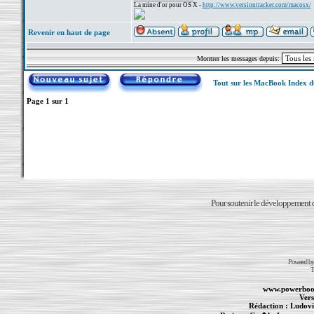
La mine d'or pour OS X -
http://www.versiontracker.com/macosx/
Revenir en haut de page
Montrer les messages depuis:
Tout sur les MacBook Index 
Page
1
sur
1
Pour soutenir le développement du
Powered b
T
www.powerboo
Vers
Rédaction :
Ludovi