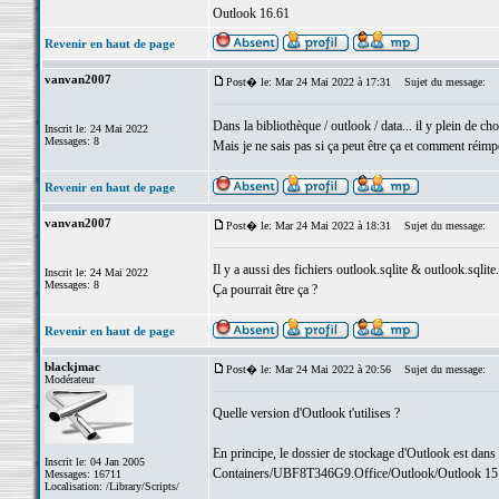
Outlook 16.61
Revenir en haut de page
vanvan2007
Post� le: Mar 24 Mai 2022 à 17:31
Sujet du message:
Dans la bibliothèque / outlook / data... il y plein de cho
Inscrit le: 24 Mai 2022
Messages: 8
Mais je ne sais pas si ça peut être ça et comment réimp
Revenir en haut de page
vanvan2007
Post� le: Mar 24 Mai 2022 à 18:31
Sujet du message:
Il y a aussi des fichiers outlook.sqlite & outlook.sqlit
Inscrit le: 24 Mai 2022
Messages: 8
Ça pourrait être ça ?
Revenir en haut de page
blackjmac
Post� le: Mar 24 Mai 2022 à 20:56
Sujet du message:
Modérateur
Quelle version d'Outlook t'utilises ?
En principe, le dossier de stockage d'Outlook est dans
Inscrit le: 04 Jan 2005
Containers/UBF8T346G9.Office/Outlook/Outlook 15 P
Messages: 16711
Localisation: /Library/Scripts/