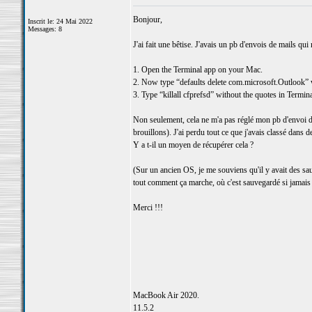
Bonjour,
Inscrit le: 24 Mai 2022
Messages: 8
J'ai fait une bêtise. J'avais un pb d'envois de mails qui 
1. Open the Terminal app on your Mac.
2. Now type “defaults delete com.microsoft.Outlook” w
3. Type “killall cfprefsd” without the quotes in Termina
Non seulement, cela ne m'a pas réglé mon pb d'envoi de
brouillons). J'ai perdu tout ce que j'avais classé dans d
Y a t-il un moyen de récupérer cela ?
(Sur un ancien OS, je me souviens qu'il y avait des sa
tout comment ça marche, où c'est sauvegardé si jamais ça
Merci !!!
MacBook Air 2020.
11.5.2