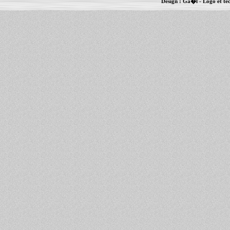
Design :
Ga�l
- Logo et te
Informations :
PowerBook
-
MacBook Pro
-
i