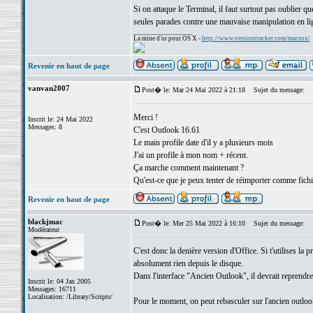
Si on attaque le Terminal, il faut surtout pas oublier
seules parades contre une mauvaise manipulation en l
_________________
La mine d'or pour OS X -
http://www.versiontracker.com/macosx/
Revenir en haut de page
vanvan2007
Post� le: Mar 24 Mai 2022 à 21:18
Sujet du message:
Merci !
Inscrit le: 24 Mai 2022
Messages: 8
C'est Outlook 16.61
Le main profile date d'il y a plusieurs mois
J'ai un profile à mon nom + récent.
Ça marche comment maintenant ?
Qu'est-ce que je peux tenter de réimporter comme fichi
Revenir en haut de page
blackjmac
Post� le: Mer 25 Mai 2022 à 16:10
Sujet du message:
Modérateur
C'est donc la denière version d'Office. Si t'utilises la 
absolument rien depuis le disque.
Dans l'interface "Ancien Outlook", il devrait reprendre
Inscrit le: 04 Jan 2005
Messages: 16711
Localisation: /Library/Scripts/
Pour le moment, on peut rebasculer sur l'ancien outloo
_________________