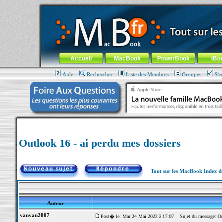
MacBook-fr.com : 100% Apple... 100% nomade !
Aller au contenu
-
Aller au menu général
-
Aller au menu de la
Menu général
Accueil
MacBook
PowerBook
iBo
Aide
Rechercher
Liste des Membres
Groupes
S'e
Outlook 16 - ai perdu mes dossiers
Tout sur les MacBook Index 
Auteur
vanvan2007
Post� le: Mar 24 Mai 2022 à 17:07
Sujet du message: Out