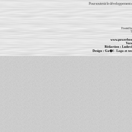
Pour soutenir le développement du
Powered b
T
www.powerboo
Vers
Rédaction :
Ludovi
Design :
Ga�l
- Logo et te
Informations :
PowerBook
-
MacBook Pro
-
i