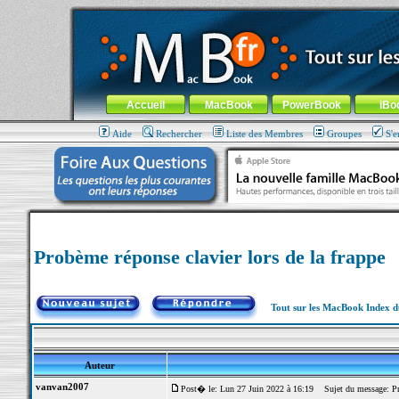
MacBook-fr.com : 100% Apple... 100% nomade !
Aller au contenu
-
Aller au menu général
-
Aller au menu de la
Menu général
Accueil
MacBook
PowerBook
iBo
Aide
Rechercher
Liste des Membres
Groupes
S'e
Probème réponse clavier lors de la frappe
Tout sur les MacBook Index 
Auteur
vanvan2007
Post� le: Lun 27 Juin 2022 à 16:19
Sujet du message: Prob