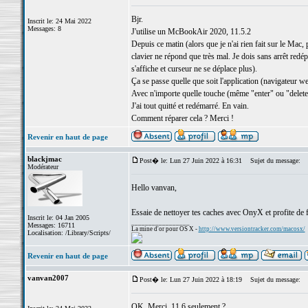
Bjr.
Inscrit le: 24 Mai 2022
Messages: 8
J'utilise un McBookAir 2020, 11.5.2
Depuis ce matin (alors que je n'ai rien fait sur le Mac,
clavier ne répond que très mal. Je dois sans arrêt redép
s'affiche et curseur ne se déplace plus).
Ça se passe quelle que soit l'application (navigateur w
Avec n'importe quelle touche (même "enter" ou "delet
J'ai tout quitté et redémarré. En vain.
Comment réparer cela ? Merci !
Revenir en haut de page
blackjmac
Post� le: Lun 27 Juin 2022 à 16:31
Sujet du message:
Modérateur
Hello vanvan,
Essaie de nettoyer tes caches avec OnyX et profite de f
Inscrit le: 04 Jan 2005
_________________
Messages: 16711
La mine d'or pour OS X -
http://www.versiontracker.com/macosx/
Localisation: /Library/Scripts/
Revenir en haut de page
vanvan2007
Post� le: Lun 27 Juin 2022 à 18:19
Sujet du message:
OK. Merci. 11.6 seulement ?