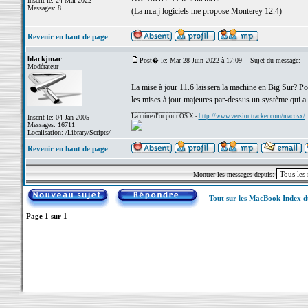
Inscrit le: 24 Mai 2022
Messages: 8
(La m.a.j logiciels me propose Monterey 12.4)
Revenir en haut de page
blackjmac
Post� le: Mar 28 Juin 2022 à 17:09
Sujet du message:
Modérateur
La mise à jour 11.6 laissera la machine en Big Sur? Pou
les mises à jour majeures par-dessus un système qui a d
_________________
La mine d'or pour OS X -
http://www.versiontracker.com/macosx/
Inscrit le: 04 Jan 2005
Messages: 16711
Localisation: /Library/Scripts/
Revenir en haut de page
Montrer les messages depuis:
Tout sur les MacBook Index 
Page
1
sur
1