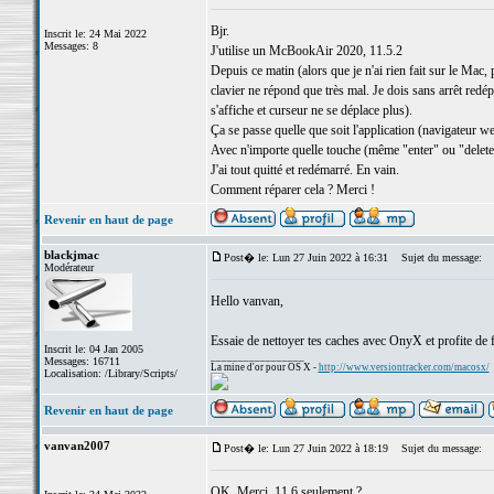
Bjr.
Inscrit le: 24 Mai 2022
Messages: 8
J'utilise un McBookAir 2020, 11.5.2
Depuis ce matin (alors que je n'ai rien fait sur le Mac,
clavier ne répond que très mal. Je dois sans arrêt redép
s'affiche et curseur ne se déplace plus).
Ça se passe quelle que soit l'application (navigateur w
Avec n'importe quelle touche (même "enter" ou "delet
J'ai tout quitté et redémarré. En vain.
Comment réparer cela ? Merci !
Revenir en haut de page
blackjmac
Post� le: Lun 27 Juin 2022 à 16:31
Sujet du message:
Modérateur
Hello vanvan,
Essaie de nettoyer tes caches avec OnyX et profite de f
Inscrit le: 04 Jan 2005
_________________
Messages: 16711
La mine d'or pour OS X -
http://www.versiontracker.com/macosx/
Localisation: /Library/Scripts/
Revenir en haut de page
vanvan2007
Post� le: Lun 27 Juin 2022 à 18:19
Sujet du message:
OK. Merci. 11.6 seulement ?