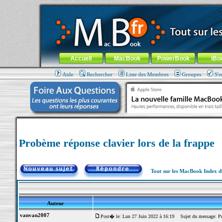
MacBook-fr.com : 100% Apple... 100% nomade !
Aller au contenu
-
Aller au menu général
-
Aller au menu de la
Menu général
Accueil
MacBook
PowerBook
iBo
Aide
Rechercher
Liste des Membres
Groupes
S'e
Probème réponse clavier lors de la frappe
Tout sur les MacBook Index 
Auteur
vanvan2007
Post� le: Lun 27 Juin 2022 à 16:19
Sujet du message: Prob