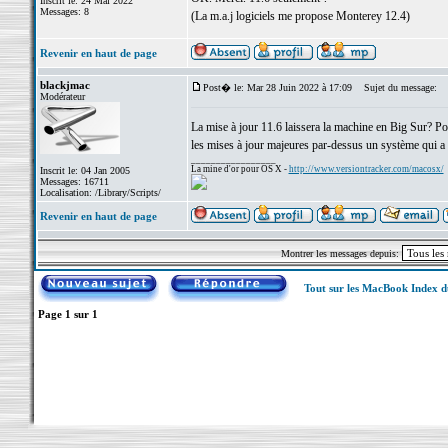
Inscrit le: 24 Mai 2022
Messages: 8
(La m.a.j logiciels me propose Monterey 12.4)
Revenir en haut de page
blackjmac
Post� le: Mar 28 Juin 2022 à 17:09
Sujet du message:
Modérateur
La mise à jour 11.6 laissera la machine en Big Sur? Pou
les mises à jour majeures par-dessus un système qui a d
_________________
La mine d'or pour OS X -
http://www.versiontracker.com/macosx/
Inscrit le: 04 Jan 2005
Messages: 16711
Localisation: /Library/Scripts/
Revenir en haut de page
Montrer les messages depuis:
Tout sur les MacBook Index 
Page
1
sur
1