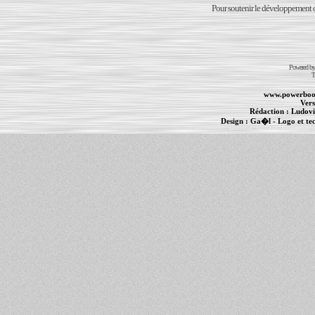
Pour soutenir le développement du
Powered b
T
www.powerboo
Vers
Rédaction :
Ludovi
Design :
Ga�l
- Logo et te
Informations :
PowerBook
-
MacBook Pro
-
i