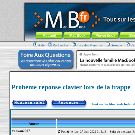
MacBook-fr.com : 100% Apple... 100% nomade !
Aller au contenu
-
Aller au menu général
-
Aller au menu de la
Menu général
Accueil
MacBook
PowerBook
iBo
Aide
Rechercher
Liste des Membres
Groupes
S'e
Probème réponse clavier lors de la frappe
Tout sur les MacBook Index 
Auteur
vanvan2007
Post� le: Lun 27 Juin 2022 à 16:19
Sujet du message: Prob