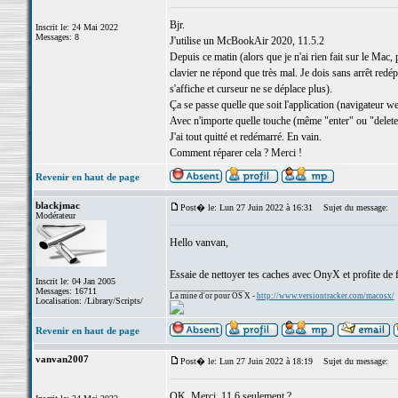
Bjr.
Inscrit le: 24 Mai 2022
Messages: 8
J'utilise un McBookAir 2020, 11.5.2
Depuis ce matin (alors que je n'ai rien fait sur le Mac,
clavier ne répond que très mal. Je dois sans arrêt redép
s'affiche et curseur ne se déplace plus).
Ça se passe quelle que soit l'application (navigateur w
Avec n'importe quelle touche (même "enter" ou "delet
J'ai tout quitté et redémarré. En vain.
Comment réparer cela ? Merci !
Revenir en haut de page
blackjmac
Post� le: Lun 27 Juin 2022 à 16:31
Sujet du message:
Modérateur
Hello vanvan,
Essaie de nettoyer tes caches avec OnyX et profite de f
Inscrit le: 04 Jan 2005
_________________
Messages: 16711
La mine d'or pour OS X -
http://www.versiontracker.com/macosx/
Localisation: /Library/Scripts/
Revenir en haut de page
vanvan2007
Post� le: Lun 27 Juin 2022 à 18:19
Sujet du message:
OK. Merci. 11.6 seulement ?