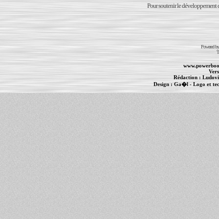
Pour soutenir le développement du
Powered b
T
www.powerboo
Vers
Rédaction :
Ludovi
Design :
Ga�l
- Logo et te
Informations :
PowerBook
-
MacBook Pro
-
i