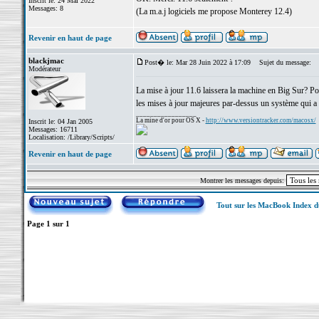
Inscrit le: 24 Mai 2022
Messages: 8
(La m.a.j logiciels me propose Monterey 12.4)
Revenir en haut de page
blackjmac
Post� le: Mar 28 Juin 2022 à 17:09
Sujet du message:
Modérateur
La mise à jour 11.6 laissera la machine en Big Sur? Pou
les mises à jour majeures par-dessus un système qui a d
_________________
La mine d'or pour OS X -
http://www.versiontracker.com/macosx/
Inscrit le: 04 Jan 2005
Messages: 16711
Localisation: /Library/Scripts/
Revenir en haut de page
Montrer les messages depuis:
Tout sur les MacBook Index 
Page
1
sur
1