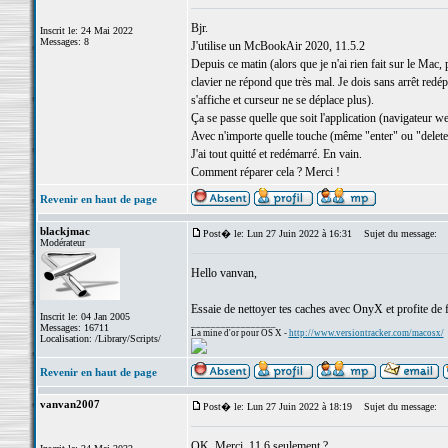
Bjr.
Inscrit le: 24 Mai 2022
Messages: 8
J'utilise un McBookAir 2020, 11.5.2
Depuis ce matin (alors que je n'ai rien fait sur le Mac,
clavier ne répond que très mal. Je dois sans arrêt redép
s'affiche et curseur ne se déplace plus).
Ça se passe quelle que soit l'application (navigateur w
Avec n'importe quelle touche (même "enter" ou "delet
J'ai tout quitté et redémarré. En vain.
Comment réparer cela ? Merci !
Revenir en haut de page
blackjmac
Post� le: Lun 27 Juin 2022 à 16:31
Sujet du message:
Modérateur
Hello vanvan,
Essaie de nettoyer tes caches avec OnyX et profite de f
Inscrit le: 04 Jan 2005
_________________
Messages: 16711
La mine d'or pour OS X -
http://www.versiontracker.com/macosx/
Localisation: /Library/Scripts/
Revenir en haut de page
vanvan2007
Post� le: Lun 27 Juin 2022 à 18:19
Sujet du message:
OK. Merci. 11.6 seulement ?