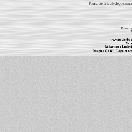
Pour soutenir le développement du
Powered b
T
www.powerboo
Vers
Rédaction :
Ludovi
Design :
Ga�l
- Logo et te
Informations :
PowerBook
-
MacBook Pro
-
i