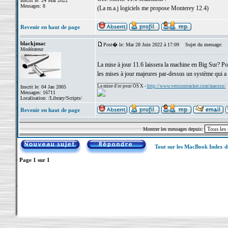
Inscrit le: 24 Mai 2022
Messages: 8
(La m.a.j logiciels me propose Monterey 12.4)
Revenir en haut de page
blackjmac
Post� le: Mar 28 Juin 2022 à 17:09
Sujet du message:
Modérateur
La mise à jour 11.6 laissera la machine en Big Sur? Pou
les mises à jour majeures par-dessus un système qui a d
_________________
La mine d'or pour OS X -
http://www.versiontracker.com/macosx/
Inscrit le: 04 Jan 2005
Messages: 16711
Localisation: /Library/Scripts/
Revenir en haut de page
Montrer les messages depuis:
Tout sur les MacBook Index 
Page
1
sur
1