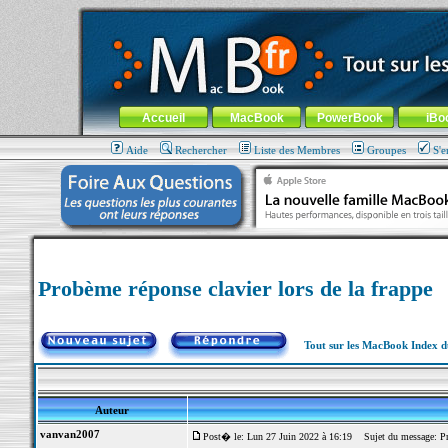
MacBook-fr.com : 100% Apple... 100% nomade !
Aller au contenu
-
Aller au menu général
-
Aller au menu de la
Menu général
Accueil
MacBook
PowerBook
iBo
Aide
Rechercher
Liste des Membres
Groupes
S'e
Probème réponse clavier lors de la frappe
Tout sur les MacBook Index 
Auteur
vanvan2007
Post� le: Lun 27 Juin 2022 à 16:19
Sujet du message: Prob