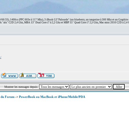
66/33), 1400cs (PPC 603e à 117 Mhz), 3 iBook G3"Palourde" (un blueberry, un tangerine à 300 Mhz et un Graphite
 "alu" C2D 2,4 Ghz, MBA 13" Dual Core i7 à 2,2 Ghz et MBP 15" Quad Core i7 2,5 Ghz, Mac mini 2010 C2D à 2,4 
x/
Montrer les messages depuis:
x du Forum
->
PowerBook ou MacBook et iPhone/Mobile/PDA