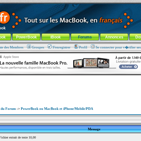
ade !
général
-
Aller au menu de la rubrique
ook
PowerBook
iBook
Forums
Annonces
Do
ste des Membres
Groupes
S'enregistrer
Profil
Se connecter pour v�rifier se
x du Forum
->
PowerBook ou MacBook et iPhone/Mobile/PDA
Message
chier extrait de texte 10,00