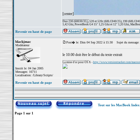
[center]
_________________
Duo 230 (68030/33,), 520 et 520c (68LC040/25), 190 (68LC040/
1,42 Ghz, PowerBook G4 15" 1,25 Ghz et 12" 1,33 Ghz, MacBook
Revenir en haut de page
blackjmac
Post� le: Dim 04 Sep 2022 à 15:30
Sujet du message:
Modérateur
le 10.00 doit être le début du texte extrait
_________________
La mine d'or pour OS X -
http://www.versiontracker.com/macos
Inscrit le: 04 Jan 2005
Messages: 16711
Localisation: /Library/Scripts/
Revenir en haut de page
Tout sur les MacBook Inde
Page
1
sur
1