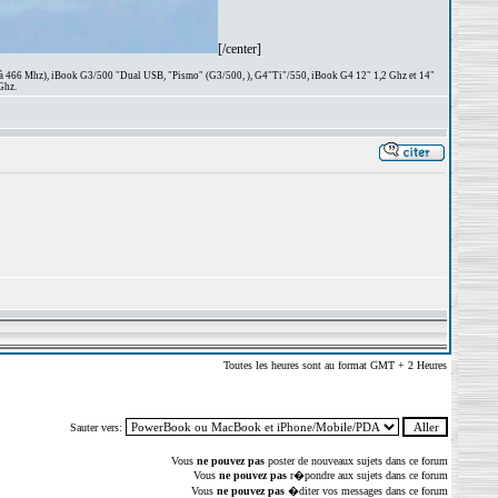
[/center]
 à 466 Mhz), iBook G3/500 "Dual USB, "Pismo" (G3/500, ), G4"Ti"/550, iBook G4 12" 1,2 Ghz et 14"
Ghz.
Toutes les heures sont au format GMT + 2 Heures
Sauter vers:
Vous
ne pouvez pas
poster de nouveaux sujets dans ce forum
Vous
ne pouvez pas
r�pondre aux sujets dans ce forum
Vous
ne pouvez pas
�diter vos messages dans ce forum