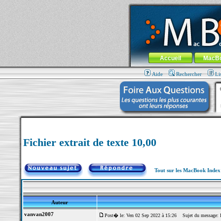
MacBook-fr.com : 100% Apple... 100% nom
Aller au contenu
-
Aller au menu 
Menu général
Accueil
MacB
Aide
Rechercher
Li
Fichier extrait de texte 10,00
Tout sur les MacBook Inde
Auteur
vanvan2007
Post� le: Ven 02 Sep 2022 à 15:26
Sujet du message: Fi