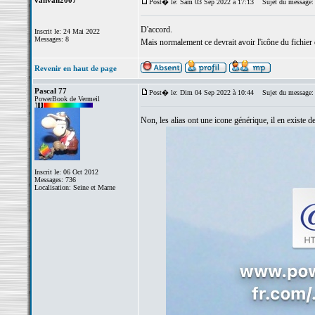
vanvan2007
Post� le: Sam 03 Sep 2022 à 17:13
Sujet du message:
D'accord.
Inscrit le: 24 Mai 2022
Messages: 8
Mais normalement ce devrait avoir l'icône du fichier d
Revenir en haut de page
Pascal 77
Post� le: Dim 04 Sep 2022 à 10:44
Sujet du message:
PowerBook de Vermeil
Non, les alias ont une icone générique, il en existe d
Inscrit le: 06 Oct 2012
Messages: 736
Localisation: Seine et Marne