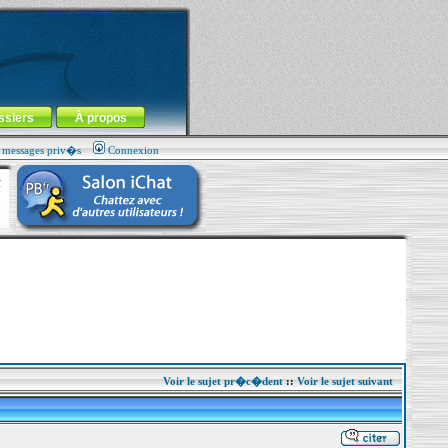
ssiers
À propos
s messages priv�s
Connexion
Voir le sujet pr�c�dent
::
Voir le sujet suivant