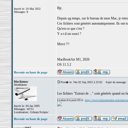
Bjr,
Inscrit le: 24 Mai 2022
Messages: 8
Depuis qq temps, sur le bureau de mon Mac, je retrouv
Ces fichiers sont générés automatiquement. Ils ont to
Qu'est-ce que c'est ?
Y a t-il un souci ?
Merci !!!
MacBookAir M1, 2020
OS 11.5.2
Revenir en haut de page
blackjmac
Post� le: Ven 02 Sep 2022 à 23:02
Sujet du message:
Modérateur
Les fichiers "Extract de ..." sont générés quand on f
_________________
La mine d'or pour OS X -
http://www.versiontracker.com/macos
Inscrit le: 04 Jan 2005
Messages: 16711
Localisation: /Library/Scripts/
Revenir en haut de page