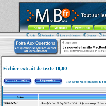
MacBook-fr.com : 100% Apple... 100% nomade !
Aller au contenu
-
Aller au menu général
-
Aller au menu de la
Menu général
Accueil
MacBook
PowerBook
iBo
Aide
Rechercher
Liste des Membres
Groupes
S'e
Fichier extrait de texte 10,00
Tout sur les MacBook Index du F
Auteur
vanvan2007
Post� le: Ven 02 Sep 2022 à 15:26
Sujet du message: Fichier ex