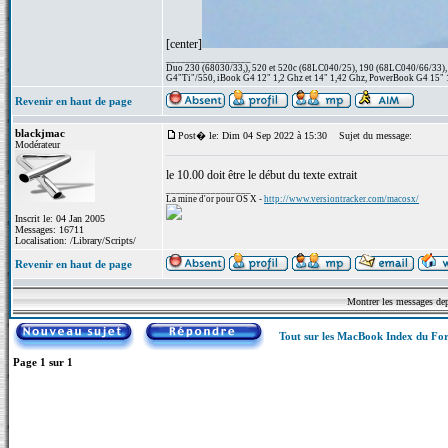
[center]
_________________
Duo 230 (68030/33,), 520 et 520c (68LC040/25), 190 (68LC040/66/33), 1
G4"Ti"/550, iBook G4 12" 1,2 Ghz et 14" 1,42 Ghz, PowerBook G4 15" 1
Revenir en haut de page
blackjmac
Post� le: Dim 04 Sep 2022 à 15:30
Sujet du message:
Modérateur
le 10.00 doit être le début du texte extrait
_________________
La mine d'or pour OS X -
http://www.versiontracker.com/macosx/
Inscrit le: 04 Jan 2005
Messages: 16711
Localisation: /Library/Scripts/
Revenir en haut de page
Montrer les messages de
Tout sur les MacBook Index du F
Page
1
sur
1