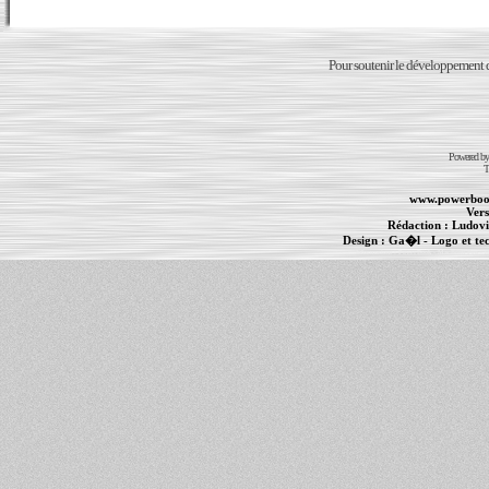
Pour soutenir le développement du
Powered b
T
www.powerboo
Vers
Rédaction :
Ludovi
Design :
Ga�l
- Logo et te
Informations :
PowerBook
-
MacBook Pro
-
i