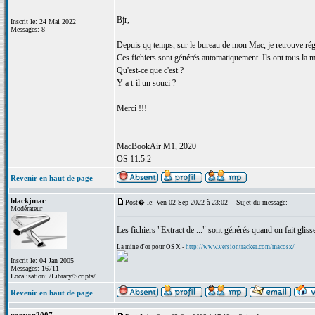
Bjr,
Inscrit le: 24 Mai 2022
Messages: 8
Depuis qq temps, sur le bureau de mon Mac, je retrouve régul
Ces fichiers sont générés automatiquement. Ils ont tous la mê
Qu'est-ce que c'est ?
Y a t-il un souci ?
Merci !!!
MacBookAir M1, 2020
OS 11.5.2
Revenir en haut de page
blackjmac
Post� le: Ven 02 Sep 2022 à 23:02
Sujet du message:
Modérateur
Les fichiers "Extract de ..." sont générés quand on fait glis
_________________
La mine d'or pour OS X -
http://www.versiontracker.com/macosx/
Inscrit le: 04 Jan 2005
Messages: 16711
Localisation: /Library/Scripts/
Revenir en haut de page