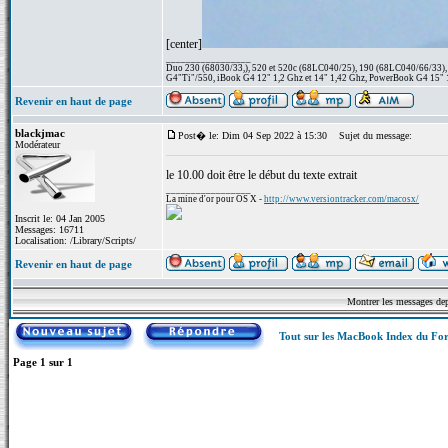
[center]
_________________
Duo 230 (68030/33,), 520 et 520c (68LC040/25), 190 (68LC040/66/33), 1
G4"Ti"/550, iBook G4 12" 1,2 Ghz et 14" 1,42 Ghz, PowerBook G4 15" 1
Revenir en haut de page
blackjmac
Post� le: Dim 04 Sep 2022 à 15:30
Sujet du message:
Modérateur
le 10.00 doit être le début du texte extrait
_________________
La mine d'or pour OS X -
http://www.versiontracker.com/macosx/
Inscrit le: 04 Jan 2005
Messages: 16711
Localisation: /Library/Scripts/
Revenir en haut de page
Montrer les messages de
Tout sur les MacBook Index du F
Page
1
sur
1