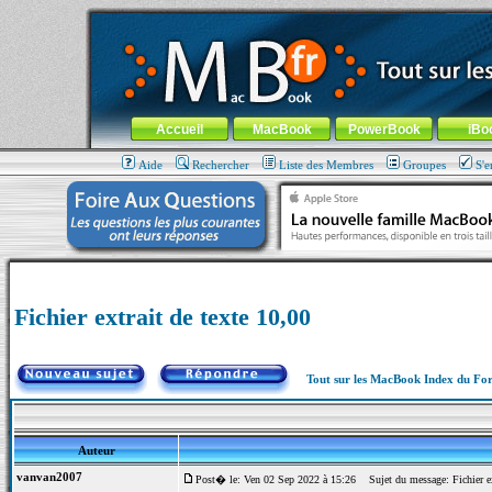
MacBook-fr.com : 100% Apple... 100% nomade !
Aller au contenu
-
Aller au menu général
-
Aller au menu de la
Menu général
Accueil
MacBook
PowerBook
iBo
Aide
Rechercher
Liste des Membres
Groupes
S'e
Fichier extrait de texte 10,00
Tout sur les MacBook Index du F
Auteur
vanvan2007
Post� le: Ven 02 Sep 2022 à 15:26
Sujet du message: Fichier ex