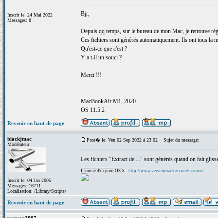
Bjr,
Inscrit le: 24 Mai 2022
Messages: 8
Depuis qq temps, sur le bureau de mon Mac, je retrouve régul
Ces fichiers sont générés automatiquement. Ils ont tous la mê
Qu'est-ce que c'est ?
Y a t-il un souci ?
Merci !!!
MacBookAir M1, 2020
OS 11.5.2
Revenir en haut de page
blackjmac
Post� le: Ven 02 Sep 2022 à 23:02
Sujet du message:
Modérateur
Les fichiers "Extract de ..." sont générés quand on fait glis
_________________
La mine d'or pour OS X -
http://www.versiontracker.com/macosx/
Inscrit le: 04 Jan 2005
Messages: 16711
Localisation: /Library/Scripts/
Revenir en haut de page