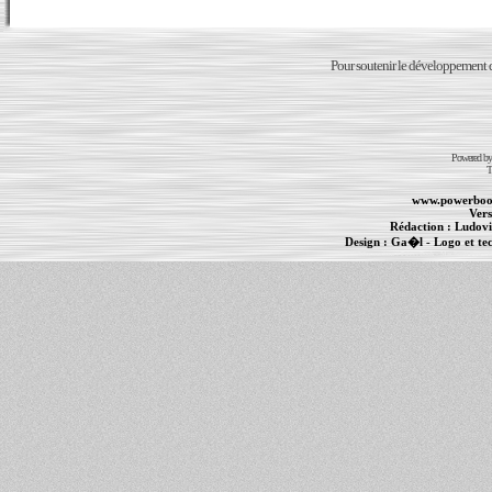
Pour soutenir le développement du
Powered b
T
www.powerboo
Vers
Rédaction :
Ludovi
Design :
Ga�l
- Logo et te
Informations :
PowerBook
-
MacBook Pro
-
i