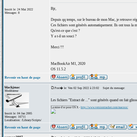
Bjr,
Inscrit le: 24 Mai 2022
Messages: 8
Depuis qq temps, sur le bureau de mon Mac, je retrouve régul
Ces fichiers sont générés automatiquement. Ils ont tous la mê
Qu'est-ce que c'est ?
Y a t-il un souci ?
Merci !!!
MacBookAir M1, 2020
OS 11.5.2
Revenir en haut de page
blackjmac
Post� le: Ven 02 Sep 2022 à 23:02
Sujet du message:
Modérateur
Les fichiers "Extract de ..." sont générés quand on fait glis
_________________
La mine d'or pour OS X -
http://www.versiontracker.com/macosx/
Inscrit le: 04 Jan 2005
Messages: 16711
Localisation: /Library/Scripts/
Revenir en haut de page