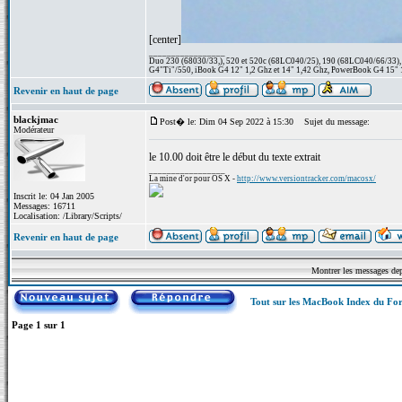
[center]
_________________
Duo 230 (68030/33,), 520 et 520c (68LC040/25), 190 (68LC040/66/33), 1
G4"Ti"/550, iBook G4 12" 1,2 Ghz et 14" 1,42 Ghz, PowerBook G4 15" 1
Revenir en haut de page
blackjmac
Post� le: Dim 04 Sep 2022 à 15:30
Sujet du message:
Modérateur
le 10.00 doit être le début du texte extrait
_________________
La mine d'or pour OS X -
http://www.versiontracker.com/macosx/
Inscrit le: 04 Jan 2005
Messages: 16711
Localisation: /Library/Scripts/
Revenir en haut de page
Montrer les messages de
Tout sur les MacBook Index du F
Page
1
sur
1