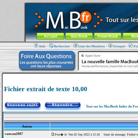
MacBook-fr.com : 100% Apple... 100% nomade !
Aller au contenu
-
Aller au menu général
-
Aller au menu de la
Menu général
Accueil
MacBook
PowerBook
iBo
Aide
Rechercher
Liste des Membres
Groupes
S'e
Fichier extrait de texte 10,00
Tout sur les MacBook Index du F
Auteur
vanvan2007
Post� le: Ven 02 Sep 2022 à 15:26
Sujet du message: Fichier ex