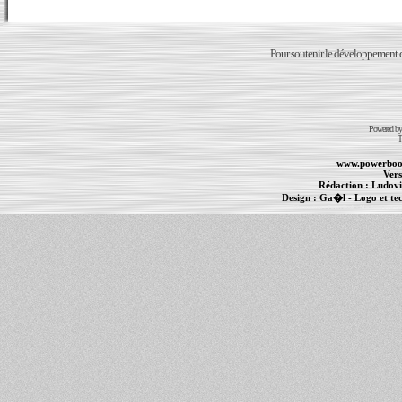
Pour soutenir le développement du
Powered b
T
www.powerboo
Vers
Rédaction :
Ludovi
Design :
Ga�l
- Logo et te
Informations :
PowerBook
-
MacBook Pro
-
i