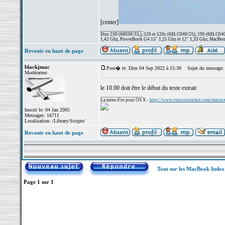
[center]
_________________
Duo 230 (68030/33,), 520 et 520c (68LC040/25), 190 (68LC040/
1,42 Ghz, PowerBook G4 15" 1,25 Ghz et 12" 1,33 Ghz, MacBook
Revenir en haut de page
blackjmac
Post� le: Dim 04 Sep 2022 à 15:30
Sujet du message:
Modérateur
le 10.00 doit être le début du texte extrait
_________________
La mine d'or pour OS X -
http://www.versiontracker.com/macos
Inscrit le: 04 Jan 2005
Messages: 16711
Localisation: /Library/Scripts/
Revenir en haut de page
Tout sur les MacBook Inde
Page
1
sur
1