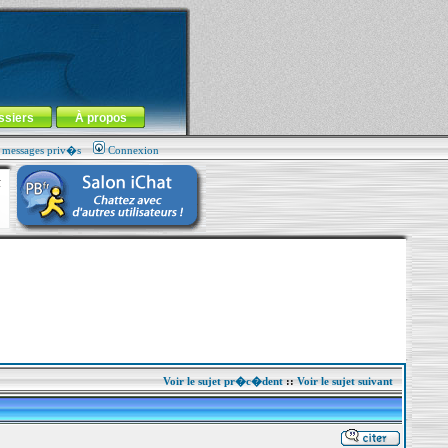
ssiers
À propos
s messages priv�s
Connexion
Voir le sujet pr�c�dent
::
Voir le sujet suivant