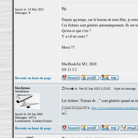
Bjr,
Inscrit le: 24 Mai 2022
Messages: 8
Depuis qq temps, sur le bureau de mon Mac, je retrouv
Ces fichiers sont générés automatiquement. Ils ont to
Qu'est-ce que c'est ?
Y a t-il un souci ?
Merci !!!
MacBookAir M1, 2020
OS 11.5.2
Revenir en haut de page
blackjmac
Post� le: Ven 02 Sep 2022 à 23:02
Sujet du message:
Modérateur
Les fichiers "Extract de ..." sont générés quand on f
_________________
La mine d'or pour OS X -
http://www.versiontracker.com/macos
Inscrit le: 04 Jan 2005
Messages: 16711
Localisation: /Library/Scripts/
Revenir en haut de page