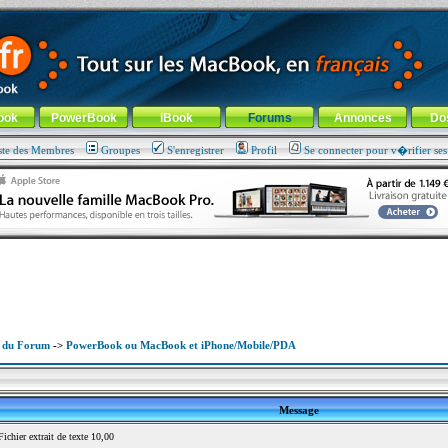
ade !
général
-
Aller au menu de la rubrique
ook
PowerBook
iBook
Forums
Annonces
Do
ste des Membres
Groupes
S'enregistrer
Profil
Se connecter pour v�rifier se
x du Forum
->
PowerBook ou MacBook et iPhone/Mobile/PDA
Message
chier extrait de texte 10,00