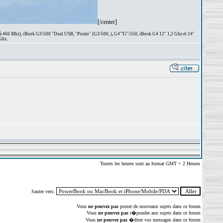
[/center]
 à 466 Mhz), iBook G3/500 "Dual USB, "Pismo" (G3/500, ), G4"Ti"/550, iBook G4 12" 1,2 Ghz et 14"
Ghz.
Toutes les heures sont au format GMT + 2 Heures
Sauter vers:
Vous
ne pouvez pas
poster de nouveaux sujets dans ce forum
Vous
ne pouvez pas
r�pondre aux sujets dans ce forum
Vous
ne pouvez pas
�diter vos messages dans ce forum