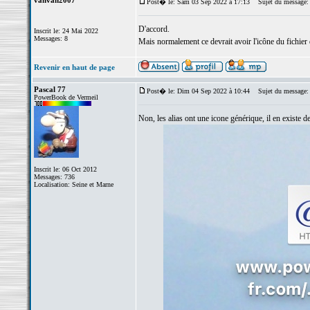
vanvan2007
Post� le: Sam 03 Sep 2022 à 17:13
Sujet du message:
D'accord.
Inscrit le: 24 Mai 2022
Messages: 8
Mais normalement ce devrait avoir l'icône du fichier d
Revenir en haut de page
Pascal 77
Post� le: Dim 04 Sep 2022 à 10:44
Sujet du message:
PowerBook de Vermeil
Non, les alias ont une icone générique, il en existe d
Inscrit le: 06 Oct 2012
Messages: 736
Localisation: Seine et Marne