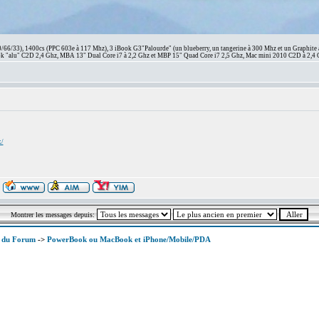
66/33), 1400cs (PPC 603e à 117 Mhz), 3 iBook G3"Palourde" (un blueberry, un tangerine à 300 Mhz et un Graphite
 "alu" C2D 2,4 Ghz, MBA 13" Dual Core i7 à 2,2 Ghz et MBP 15" Quad Core i7 2,5 Ghz, Mac mini 2010 C2D à 2,4 
x/
Montrer les messages depuis:
x du Forum
->
PowerBook ou MacBook et iPhone/Mobile/PDA