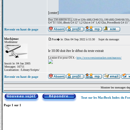
[center]
_________________
Duo 230 (68030/33,), 520 et 520c (68LC040/25), 190 (68LC040/66/33), 1
G4"Ti"/550, iBook G4 12" 1,2 Ghz et 14" 1,42 Ghz, PowerBook G4 15" 1
Revenir en haut de page
blackjmac
Post� le: Dim 04 Sep 2022 à 15:30
Sujet du message:
Modérateur
le 10.00 doit être le début du texte extrait
_________________
La mine d'or pour OS X -
http://www.versiontracker.com/macosx/
Inscrit le: 04 Jan 2005
Messages: 16711
Localisation: /Library/Scripts/
Revenir en haut de page
Montrer les messages de
Tout sur les MacBook Index du F
Page
1
sur
1