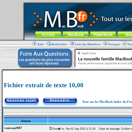
MacBook-fr.com : 100% Apple... 100% nomade !
Aller au contenu
-
Aller au menu général
-
Aller au menu de la
Menu général
Accueil
MacBook
PowerBook
iBo
Aide
Rechercher
Liste des Membres
Groupes
S'e
Fichier extrait de texte 10,00
Tout sur les MacBook Index du F
Auteur
vanvan2007
Post� le: Ven 02 Sep 2022 à 15:26
Sujet du message: Fichier ex