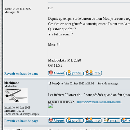
Bjr,
Inscrit le: 24 Mai 2022
Messages: 8
Depuis qq temps, sur le bureau de mon Mac, je retrouve régul
Ces fichiers sont générés automatiquement. Ils ont tous la mê
Qu'est-ce que c'est ?
Y a t-il un souci ?
Merci !!!
MacBookAir M1, 2020
OS 11.5.2
Revenir en haut de page
blackjmac
Post� le: Ven 02 Sep 2022 à 23:02
Sujet du message:
Modérateur
Les fichiers "Extract de ..." sont générés quand on fait glis
_________________
La mine d'or pour OS X -
http://www.versiontracker.com/macosx/
Inscrit le: 04 Jan 2005
Messages: 16711
Localisation: /Library/Scripts/
Revenir en haut de page