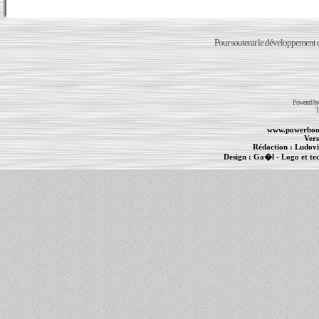
Pour soutenir le développement du
Powered b
T
www.powerboo
Vers
Rédaction :
Ludovi
Design :
Ga�l
- Logo et te
Informations :
PowerBook
-
MacBook Pro
-
i