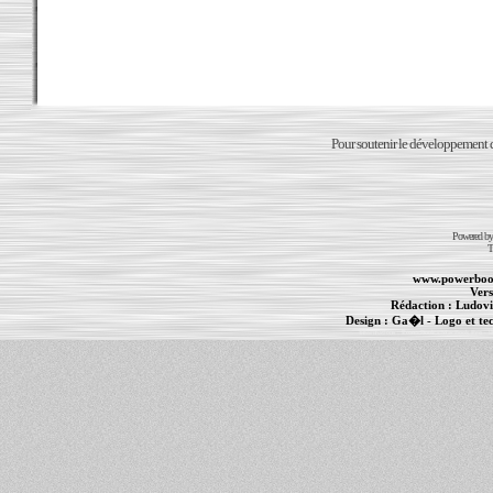
Pour soutenir le développement du
Powered b
T
www.powerboo
Vers
Rédaction :
Ludovi
Design :
Ga�l
- Logo et te
Informations :
PowerBook
-
MacBook Pro
-
i