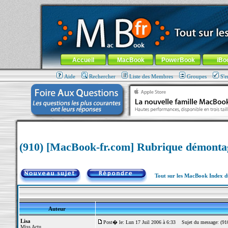
MacBook-fr.com : 100% Apple... 100% nomade !
Aller au contenu
-
Aller au menu général
-
Aller au menu de la
Menu général
Accueil
MacBook
PowerBook
iBo
Aide
Rechercher
Liste des Membres
Groupes
S'e
(910) [MacBook-fr.com] Rubrique démonta
Tout sur les MacBook Index 
Auteur
Lisa
Post� le: Lun 17 Juil 2006 à 6:33
Sujet du message: (910
Miss Actu