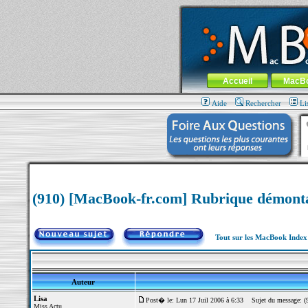
MacBook-fr.com : 100% Apple... 100% nom
Aller au contenu
-
Aller au menu 
Menu général
Accueil
MacB
Aide
Rechercher
Li
(910) [MacBook-fr.com] Rubrique démont
Tout sur les MacBook Inde
Auteur
Lisa
Post� le: Lun 17 Juil 2006 à 6:33
Sujet du message: (9
Miss Actu