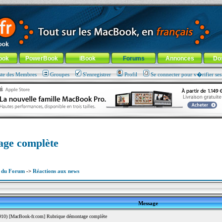
ade !
général
-
Aller au menu de la rubrique
ook
PowerBook
iBook
Forums
Annonces
Do
ste des Membres
Groupes
S'enregistrer
Profil
Se connecter pour v�rifier se
age complète
x du Forum
->
Réactions aux news
Message
10) [MacBook-fr.com] Rubrique démontage complète