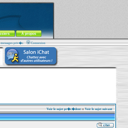
ssiers
À propos
s messages priv�s
Connexion
Voir le sujet pr�c�dent
::
Voir le sujet suivant