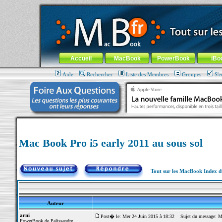
MacBook-fr.com : 100% Apple... 100% nomade !
Aller au contenu
-
Aller au menu général
-
Aller au menu de la
Menu général
Accueil
MacBook
PowerBook
iBo
Aide
Rechercher
Liste des Membres
Groupes
S'e
Mac Book Pro i5 early 2011 au sous sol
Tout sur les MacBook Index 
Auteur
arni
Post� le: Mer 24 Juin 2015 à 18:32
Sujet du message: Mac
PowerBook de Palissandre