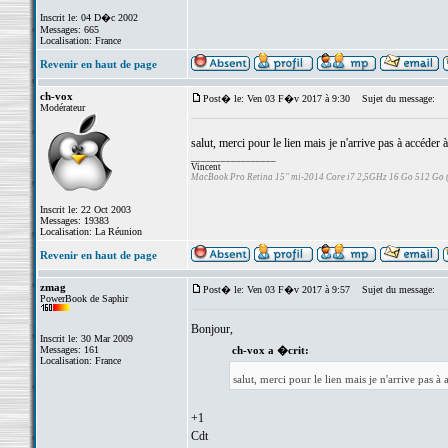
Inscrit le: 04 D�c 2002
Messages: 665
Localisation: France
Revenir en haut de page
ch-vox
Post� le: Ven 03 F�v 2017 à 9:30
Sujet du message:
Modérateur
salut, merci pour le lien mais je n'arrive pas à accéder à
_________________
Vincent
MacBook Pro Retina 15" mi-2014 Core i7 2,5GHz 16 Go 512 Go
Inscrit le: 22 Oct 2003
Messages: 19383
Localisation: La Réunion
Revenir en haut de page
zmag
Post� le: Ven 03 F�v 2017 à 9:57
Sujet du message:
PowerBook de Saphir
Bonjour,
Inscrit le: 30 Mar 2009
Messages: 161
ch-vox a �crit:
Localisation: France
salut, merci pour le lien mais je n'arrive pas à 
+1
Cdt