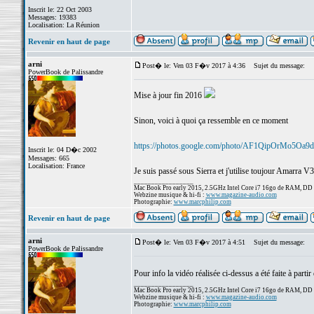
Inscrit le: 22 Oct 2003
Messages: 19383
Localisation: La Réunion
Revenir en haut de page
arni
Post� le: Ven 03 F�v 2017 à 4:36
Sujet du message:
PowerBook de Palissandre
Mise à jour fin 2016
Sinon, voici à quoi ça ressemble en ce moment
https://photos.google.com/photo/AF1QipOrMo5O
Inscrit le: 04 D�c 2002
Messages: 665
Localisation: France
Je suis passé sous Sierra et j'utilise toujour Amarra 
_________________
Mac Book Pro early 2015, 2.5GHz Intel Core i7 16go de RAM, DD
Webzine musique & hi-fi :
www.magazine-audio.com
Photographie:
www.marcphilip.com
Revenir en haut de page
arni
Post� le: Ven 03 F�v 2017 à 4:51
Sujet du message:
PowerBook de Palissandre
Pour info la vidéo réalisée ci-dessus a été faite à parti
_________________
Mac Book Pro early 2015, 2.5GHz Intel Core i7 16go de RAM, DD
Webzine musique & hi-fi :
www.magazine-audio.com
Photographie:
www.marcphilip.com