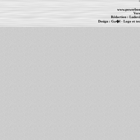
T
www.powerboo
Vers
Rédaction :
Ludovi
Design :
Ga�l
- Logo et te
Informations :
PowerBook
-
MacBook Pro
-
i