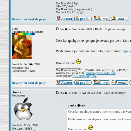
_________________
Mac Mini G4, 1,5ghz
iMac 27", 3,4ghz
Mac Book blanc, 2,4 ghz(vendu)
MacBook Pro 13", 2,5ghz
Revenir en haut de page
arni
Post� le: Ven 14 Avr 2023 à 16:56
Sujet du message:
PowerBook de Palissandre
Cela fait quelques temps que je ne suis pas venu faire u
Petite mise à jour depuis mon retour en France:
https:
Bonne lecture
Inscrit le: 04 D�c 2002
_________________
Messages: 665
Mac Book Pro early 2015, 2.5GHz Intel Core i7 16go de RAM, DD
Localisation: France
Webzine musique & hi-fi :
www.magazine-audio.com
Photographie:
www.marcphilip.com
Revenir en haut de page
ch-vox
Post� le: Dim 16 Avr 2023 à 5:59
Sujet du message:
Modérateur
arni a �crit:
Cela fait quelques temps que je ne suis pas venu
Petite mise à jour depuis mon retour en Franc
Inscrit le: 22 Oct 2003
Messages: 19383
Bonne lecture