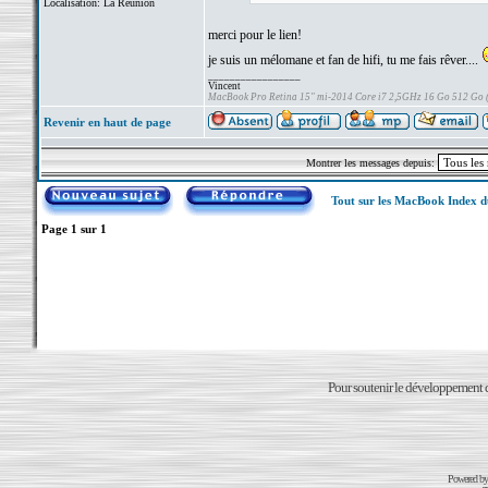
Localisation: La Réunion
merci pour le lien!
je suis un mélomane et fan de hifi, tu me fais rêver....
_________________
Vincent
MacBook Pro Retina 15" mi-2014 Core i7 2,5GHz 16 Go 512 Go
Revenir en haut de page
Montrer les messages depuis:
Tout sur les MacBook Index 
Page
1
sur
1
Pour soutenir le développement du
Powered b