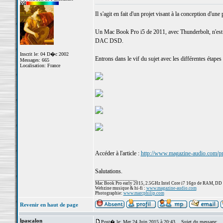
Il s'agit en fait d'un projet visant à la conception d'u
Un Mac Book Pro i5 de 2011, avec Thunderbolt, n'est u
DAC DSD.
Inscrit le: 04 D�c 2002
Entrons dans le vif du sujet avec les différentes étapes
Messages: 665
Localisation: France
Accéder à l'article :
http://www.magazine-audio.com/pro
Salutations.
_________________
Mac Book Pro early 2015, 2.5GHz Intel Core i7 16go de RAM, DD
Webzine musique & hi-fi :
www.magazine-audio.com
Photographie:
www.marcphilip.com
Revenir en haut de page
lpascalon
Post� le: Mer 24 Juin 2015 à 20:43
Sujet du message: