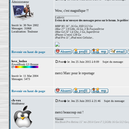
Administrateur
Wow, c'est magnifique !!
_________________
Ludovic
Evitez de m'envoyer des messages perso sur le forum. Je préfère 
Inscrit le: 30 Nov 2002
MBP M1 16", 16 Go, SSD 512 Go
Messages: 31868
iMac 27" 2,9 GHz, 16 Go, 3 To FusionDrive
Localisation: Toulouse
iMac G4 24" 1,6 Ghz, 1 Go, SuperDrive
iPhone 12 mini 128 Go
iPad Pro 11", iPad mini Cellular...
Revenir en haut de page
love_leeloo
Post� le: Jeu 25 Juin 2015 à 8:09
Sujet du message:
PowerBook G3 Bronze
merci Marc pour le reportage
Inscrit le: 11 Mar 2004
Messages: 5473
Revenir en haut de page
ch-vox
Post� le: Jeu 25 Juin 2015 à 21:46
Sujet du message:
Modérateur
merci beaucoup oui !
_________________
Vincent
MacBook Pro Retina 15" mi-2014 Core i7 2,5GHz 16 Go 512 Go