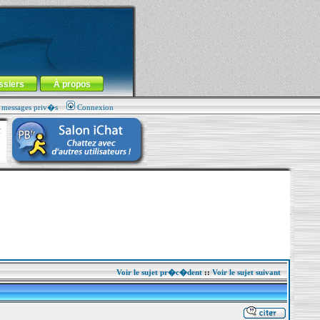
ssiers
À propos
s messages priv�s
Connexion
Voir le sujet pr�c�dent
::
Voir le sujet suivant