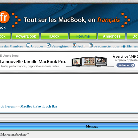
ade !
général
-
Aller au menu de la rubrique
ook
PowerBook
iBook
Forums
Annonces
Do
ste des Membres
Groupes
S'enregistrer
Profil
Se connecter pour v�rifier se
x du Forum
->
MacBook Pro Touch Bar
Message
iMac ou macbookpro ?