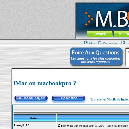
MacBook-fr.com : 100% Apple... 100% nom
Aller au contenu
-
Aller au menu 
Menu général
Accueil
MacB
Aide
Rechercher
Li
iMac ou macbookpro ?
Tout sur les MacBook Inde
Auteur
Cam_0112
Post� le: Lun 03 Juin 2024 à 12:01
Sujet du message: 