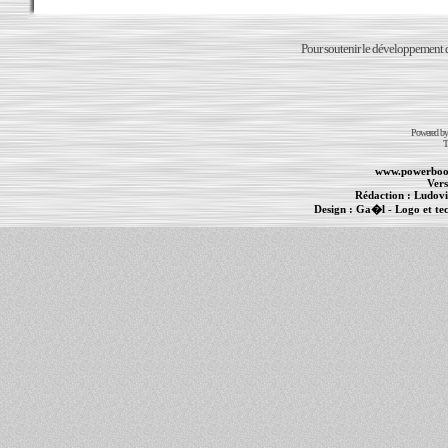
Pour soutenir le développement du
Powered b
T
www.powerboo
Vers
Rédaction :
Ludovi
Design :
Ga�l
- Logo et te
Informations :
PowerBook
-
MacBook Pro
-
i