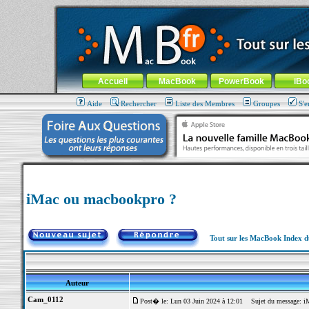
MacBook-fr.com : 100% Apple... 100% nomade !
Aller au contenu
-
Aller au menu général
-
Aller au menu de la
Menu général
Accueil
MacBook
PowerBook
iBo
Aide
Rechercher
Liste des Membres
Groupes
S'e
iMac ou macbookpro ?
Tout sur les MacBook Index 
Auteur
Cam_0112
Post� le: Lun 03 Juin 2024 à 12:01
Sujet du message: iM