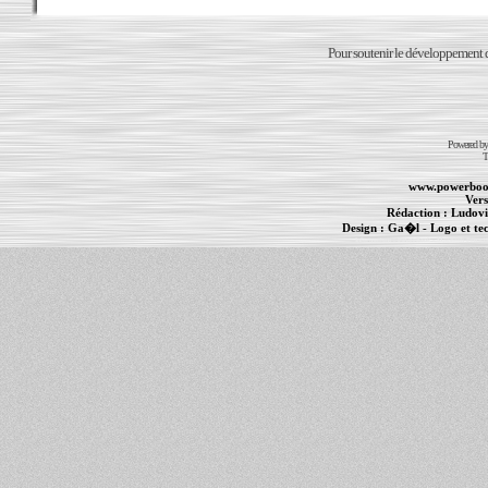
Pour soutenir le développement du
Powered b
T
www.powerboo
Vers
Rédaction :
Ludovi
Design :
Ga�l
- Logo et te
Informations :
PowerBook
-
MacBook Pro
-
i