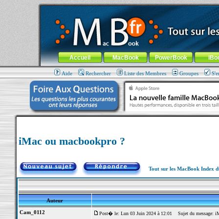
MacBook-fr.com : 100% Apple... 100% nomade !
Aller au contenu
-
Aller au menu général
-
Aller au menu de la
Menu général
Accueil
MacBook
PowerBook
iBo
Aide
Rechercher
Liste des Membres
Groupes
S'e
iMac ou macbookpro ?
Tout sur les MacBook Index 
Auteur
Cam_0112
Post� le: Lun 03 Juin 2024 à 12:01
Sujet du message: iM