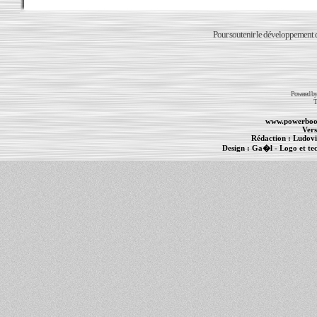
Pour soutenir le développement du
Powered b
T
www.powerboo
Vers
Rédaction :
Ludovi
Design :
Ga�l
- Logo et te
Informations :
PowerBook
-
MacBook Pro
-
i