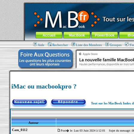
MacBook-fr.com : 100% Apple... 100% nomade !
Aller au contenu
-
Aller au menu général
-
Aller au menu de la
Menu général
Accueil
MacBook
PowerBook
iBo
Aide
Rechercher
Liste des Membres
Groupes
S'e
iMac ou macbookpro ?
Tout sur les MacBook Index 
Auteur
Cam_0112
Post� le: Lun 03 Juin 2024 à 12:01
Sujet du message: iM