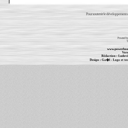
Pour soutenir le développement du
Powered b
T
www.powerboo
Vers
Rédaction :
Ludovi
Design :
Ga�l
- Logo et te
Informations :
PowerBook
-
MacBook Pro
-
i