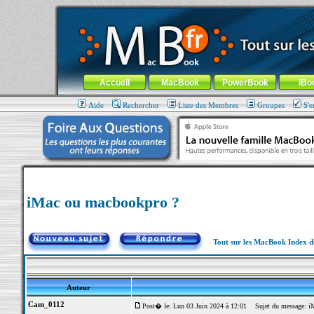
MacBook-fr.com : 100% Apple... 100% nomade !
Aller au contenu
-
Aller au menu général
-
Aller au menu de la
Menu général
Accueil
MacBook
PowerBook
iBo
Aide
Rechercher
Liste des Membres
Groupes
S'e
iMac ou macbookpro ?
Tout sur les MacBook Index 
Auteur
Cam_0112
Post� le: Lun 03 Juin 2024 à 12:01
Sujet du message: iM