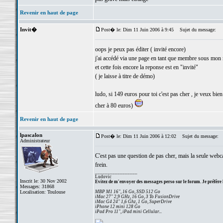
Revenir en haut de page
Invit�
Post� le: Dim 11 Juin 2006 à 9:45
Sujet du message:
oops je peux pas éditer ( invité encore)
j'ai accédé via une page en tant que membre sous mon
et cette fois encore la reponse est en "invité"
( je laisse à titre de démo)
ludo, si 149 euros pour toi c'est pas cher , je veux bie
cher à 80 euros)
Revenir en haut de page
lpascalon
Post� le: Dim 11 Juin 2006 à 12:02
Sujet du message:
Administrateur
C'est pas une question de pas cher, mais la seule webca
frein.
_________________
Ludovic
Inscrit le: 30 Nov 2002
Evitez de m'envoyer des messages perso sur le forum. Je préfère 
Messages: 31868
Localisation: Toulouse
MBP M1 16", 16 Go, SSD 512 Go
iMac 27" 2,9 GHz, 16 Go, 3 To FusionDrive
iMac G4 24" 1,6 Ghz, 1 Go, SuperDrive
iPhone 12 mini 128 Go
iPad Pro 11", iPad mini Cellular...