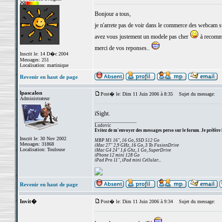
Bonjour a tous,
je n'arrete pas de voir dans le commerce des webcam 
avez vous justement un modele pas cher
à recom
merci de vos reponses..
Inscrit le: 14 D�c 2004
Messages: 251
Localisation: martinique
Revenir en haut de page
lpascalon
Post� le: Dim 11 Juin 2006 à 8:35
Sujet du message:
Administrateur
iSight.
_________________
Ludovic
Evitez de m'envoyer des messages perso sur le forum. Je préfère 
Inscrit le: 30 Nov 2002
MBP M1 16", 16 Go, SSD 512 Go
Messages: 31868
iMac 27" 2,9 GHz, 16 Go, 3 To FusionDrive
Localisation: Toulouse
iMac G4 24" 1,6 Ghz, 1 Go, SuperDrive
iPhone 12 mini 128 Go
iPad Pro 11", iPad mini Cellular...
Revenir en haut de page
Invit�
Post� le: Dim 11 Juin 2006 à 9:34
Sujet du message: