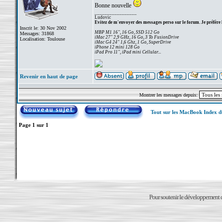
Bonne nouvelle
_________________
Ludovic
Evitez de m'envoyer des messages perso sur le forum. Je préfère 
Inscrit le: 30 Nov 2002
MBP M1 16", 16 Go, SSD 512 Go
Messages: 31868
iMac 27" 2,9 GHz, 16 Go, 3 To FusionDrive
Localisation: Toulouse
iMac G4 24" 1,6 Ghz, 1 Go, SuperDrive
iPhone 12 mini 128 Go
iPad Pro 11", iPad mini Cellular...
Revenir en haut de page
Montrer les messages depuis:
Tout sur les MacBook Index 
Page
1
sur
1
Pour soutenir le développement du