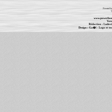
Powered b
T
www.powerboo
Vers
Rédaction :
Ludovi
Design :
Ga�l
- Logo et te
Informations :
PowerBook
-
MacBook Pro
-
i