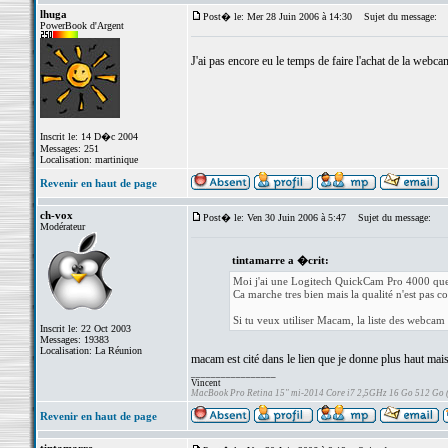
lhuga
Post� le: Mer 28 Juin 2006 à 14:30
Sujet du message:
PowerBook d'Argent
J'ai pas encore eu le temps de faire l'achat de la webc
Inscrit le: 14 D�c 2004
Messages: 251
Localisation: martinique
Revenir en haut de page
ch-vox
Post� le: Ven 30 Juin 2006 à 5:47
Sujet du message:
Modérateur
tintamarre a �crit:
Moi j'ai une Logitech QuickCam Pro 4000 que 
Ca marche tres bien mais la qualité n'est pas 
Si tu veux utiliser Macam, la liste des webca
Inscrit le: 22 Oct 2003
Messages: 19383
Localisation: La Réunion
macam est cité dans le lien que je donne plus haut mais n
_________________
Vincent
MacBook Pro Retina 15" mi-2014 Core i7 2,5GHz 16 Go 512 Go
Revenir en haut de page