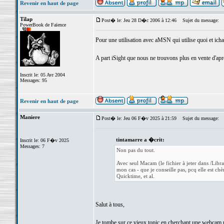
Revenir en haut de page
Tilap
Post� le: Jeu 28 D�c 2006 à 12:46
Sujet du message:
PowerBook de Faïence
Pour une utilisation avec aMSN qui utilise quoi et ichat
A part iSight que nous ne trouvons plus en vente d'après
Inscrit le: 05 Avr 2004
Messages: 95
Revenir en haut de page
Maniere
Post� le: Jeu 06 F�v 2025 à 21:59
Sujet du message:
tintamarre a �crit:
Inscrit le: 06 F�v 2025
Messages: 7
Non pas du tout.
Avec seul Macam (le fichier à jeter dans /Li
mon cas - que je conseille pas, pcq elle est ch
Quicktime, et al.
Salut à tous,
Je tombe sur ce vieux topic en cherchant une webcam p