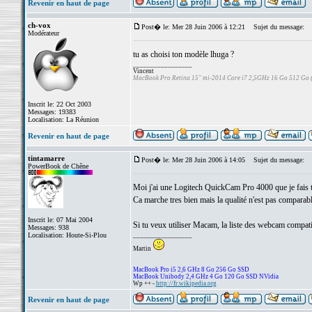
Revenir en haut de page
ch-vox
Post� le: Mer 28 Juin 2006 à 12:21
Sujet du message:
Modérateur
tu as choisi ton modèle lhuga ?
_________________
Vincent
MacBook Pro Retina 15" mi-2014 Core i7 2,5GHz 16 Go 512 Go
Inscrit le: 22 Oct 2003
Messages: 19383
Localisation: La Réunion
Revenir en haut de page
tintamarre
Post� le: Mer 28 Juin 2006 à 14:05
Sujet du message:
PowerBook de Chêne
Moi j'ai une Logitech QuickCam Pro 4000 que je fais 
Ca marche tres bien mais la qualité n'est pas comparab
Inscrit le: 07 Mai 2004
Si tu veux utiliser Macam, la liste des webcam compat
Messages: 938
Localisation: Houte-Si-Plou
_________________
Martin
MacBook Pro i5 2,6 GHz 8 Go 256 Go SSD
MacBook Unibody 2,4 GHz 4 Go 120 Go SSD NVidia
Wp ++ -
http://fr.wikipedia.org
Revenir en haut de page