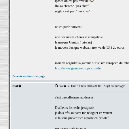
lpascalon est pas réveillé
Ihuga cherche "pas cher"
isight c'est pas " pas cher"
--------
on en parle souvent
une des moins chères et compatible
la marque Genius ( taiwan)
le modele basique webcam trek va de 13 à 20 euros
mais va regarder la gamme sur le site européen du fabr
http://www.genius-europe.com/fr/
Revenir en haut de page
Invit�
Post� le: Dim 11 Juin 2006 à 9:40
Sujet du message:
c'est pascalformac au dessus
D'ailleurs les techs je signale
je dois très souvent me reloguer en venant
et là sans prévenir ca a posté en "invité"
pas grave mais étrange