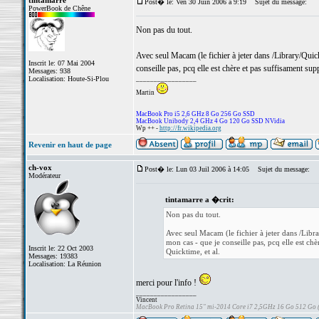
tintamarre
Post� le: Ven 30 Juin 2006 à 9:19
Sujet du message:
PowerBook de Chêne
Non pas du tout.
Avec seul Macam (le fichier à jeter dans /Library/Qu
Inscrit le: 07 Mai 2004
conseille pas, pcq elle est chère et pas suffisament su
Messages: 938
Localisation: Houte-Si-Plou
_________________
Martin
MacBook Pro i5 2,6 GHz 8 Go 256 Go SSD
MacBook Unibody 2,4 GHz 4 Go 120 Go SSD NVidia
Wp ++ -
http://fr.wikipedia.org
Revenir en haut de page
ch-vox
Post� le: Lun 03 Juil 2006 à 14:05
Sujet du message:
Modérateur
tintamarre a �crit:
Non pas du tout.
Avec seul Macam (le fichier à jeter dans /Li
mon cas - que je conseille pas, pcq elle est ch
Inscrit le: 22 Oct 2003
Quicktime, et al.
Messages: 19383
Localisation: La Réunion
merci pour l'info !
_________________
Vincent
MacBook Pro Retina 15" mi-2014 Core i7 2,5GHz 16 Go 512 Go