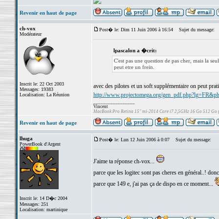
Revenir en haut de page
ch-vox
Post� le: Dim 11 Juin 2006 à 16:54
Sujet du message:
Modérateur
lpascalon a �crit:
C'est pas une question de pas cher, mais la seu
peut etre un frein.
Inscrit le: 22 Oct 2003
avec des pilotes et un soft supplémentaire on peut pra
Messages: 19383
http://www.projectomega.org/gen_pdf.php?lg=FR&ph
Localisation: La Réunion
_________________
Vincent
MacBook Pro Retina 15" mi-2014 Core i7 2,5GHz 16 Go 512 Go
Revenir en haut de page
lhuga
Post� le: Lun 12 Juin 2006 à 0:07
Sujet du message:
PowerBook d'Argent
J'aime ta réponse ch-vox...
parce que les logitec sont pas cheres en général..! donc
parce que 149 e, j'ai pas ça de dispo en ce moment...
Inscrit le: 14 D�c 2004
Messages: 251
Localisation: martinique