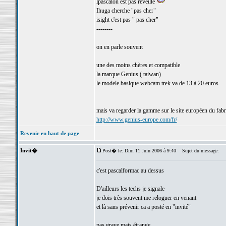
lpascalon est pas réveillé
Ihuga cherche "pas cher"
isight c'est pas " pas cher"
--------
on en parle souvent
une des moins chères et compatible
la marque Genius ( taiwan)
le modele basique webcam trek va de 13 à 20 euros
mais va regarder la gamme sur le site européen du fabr
http://www.genius-europe.com/fr/
Revenir en haut de page
Invit�
Post� le: Dim 11 Juin 2006 à 9:40
Sujet du message:
c'est pascalformac au dessus
D'ailleurs les techs je signale
je dois très souvent me reloguer en venant
et là sans prévenir ca a posté en "invité"
pas grave mais étrange