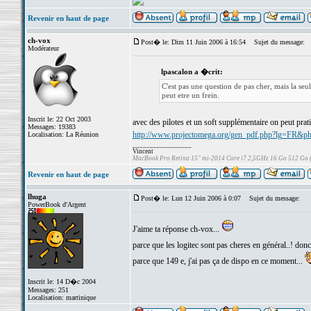
Revenir en haut de page
ch-vox
Post� le: Dim 11 Juin 2006 à 16:54
Sujet du message:
Modérateur
lpascalon a �crit:
C'est pas une question de pas cher, mais la seu
peut etre un frein.
Inscrit le: 22 Oct 2003
avec des pilotes et un soft supplémentaire on peut pra
Messages: 19383
http://www.projectomega.org/gen_pdf.php?lg=FR&ph
Localisation: La Réunion
_________________
Vincent
MacBook Pro Retina 15" mi-2014 Core i7 2,5GHz 16 Go 512 Go
Revenir en haut de page
lhuga
Post� le: Lun 12 Juin 2006 à 0:07
Sujet du message:
PowerBook d'Argent
J'aime ta réponse ch-vox...
parce que les logitec sont pas cheres en général..! donc
parce que 149 e, j'ai pas ça de dispo en ce moment...
Inscrit le: 14 D�c 2004
Messages: 251
Localisation: martinique