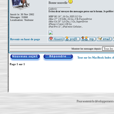
Bonne nouvelle
_________________
Ludovic
Evitez de m'envoyer des messages perso sur le forum. Je préfère 
Inscrit le: 30 Nov 2002
MBP M1 16", 16 Go, SSD 512 Go
Messages: 31868
iMac 27" 2,9 GHz, 16 Go, 3 To FusionDrive
Localisation: Toulouse
iMac G4 24" 1,6 Ghz, 1 Go, SuperDrive
iPhone 12 mini 128 Go
iPad Pro 11", iPad mini Cellular...
Revenir en haut de page
Montrer les messages depuis:
Tout sur les MacBook Index 
Page
1
sur
1
Pour soutenir le développement du