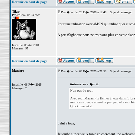
Revenir en haut de page
Tilap
Post� le: Jeu 28 D�c 2006 à 12:46
Sujet du message:
PowerBook de Faïence
Pour une utilisation avec aMSN qui utilise quoi et ichat
A part iSight que nous ne trouvons plus en vente d'après
Inscrit le: 05 Avr 2004
Messages: 95
Revenir en haut de page
Maniere
Post� le: Jeu 06 F�v 2025 à 21:59
Sujet du message:
tintamarre a �crit:
Inscrit le: 06 F�v 2025
Messages: 7
Non pas du tout.
Avec seul Macam (le fichier à jeter dans /Li
mon cas - que je conseille pas, pcq elle est ch
Quicktime, et al.
Salut à tous,
Je tombe sur ce vieux topic en cherchant une webcam p