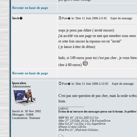
Revenir en haut de page
Invit�
Post� le: Dim 11 Juin 2006 à 9:45
Sujet du message:
oops je peux pas éditer ( invité encore)
j'ai accédé via une page en tant que membre sous mon
et cette fois encore la reponse est en "invité"
( je laisse à titre de démo)
ludo, si 149 euros pour toi c'est pas cher , je veux bie
cher à 80 euros)
Revenir en haut de page
lpascalon
Post� le: Dim 11 Juin 2006 à 12:02
Sujet du message:
Administrateur
C'est pas une question de pas cher, mais la seule webca
frein.
_________________
Ludovic
Inscrit le: 30 Nov 2002
Evitez de m'envoyer des messages perso sur le forum. Je préfère 
Messages: 31868
Localisation: Toulouse
MBP M1 16", 16 Go, SSD 512 Go
iMac 27" 2,9 GHz, 16 Go, 3 To FusionDrive
iMac G4 24" 1,6 Ghz, 1 Go, SuperDrive
iPhone 12 mini 128 Go
iPad Pro 11", iPad mini Cellular...