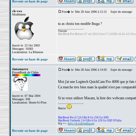
Revenir en haut de page
ch-vox
Post� le: Mer 28 Juin 2006 à 12:21
Sujet du message:
Modérateur
tu as choisi ton modèle lhuga ?
_________________
Vincent
MacBook Pro Retina 15" mi-2014 Core i7 2,5GHz 16 Go 512 Go
Inscrit le: 22 Oct 2003
Messages: 19383
Localisation: La Réunion
Revenir en haut de page
tintamarre
Post� le: Mer 28 Juin 2006 à 14:05
Sujet du message:
PowerBook de Chêne
Moi j'ai une Logitech QuickCam Pro 4000 que je fais 
Ca marche tres bien mais la qualité n'est pas comparab
Inscrit le: 07 Mai 2004
Si tu veux utiliser Macam, la liste des webcam compat
Messages: 938
Localisation: Houte-Si-Plou
_________________
Martin
MacBook Pro i5 2,6 GHz 8 Go 256 Go SSD
MacBook Unibody 2,4 GHz 4 Go 120 Go SSD NVidia
Wp ++ -
http://fr.wikipedia.org
Revenir en haut de page