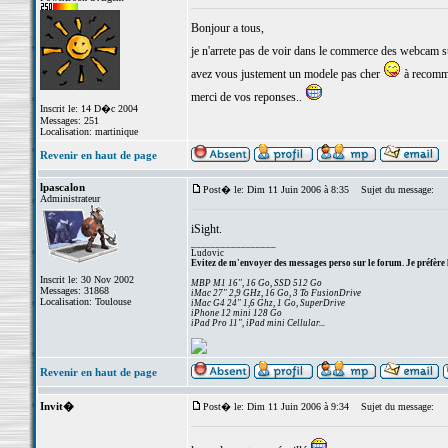
Bonjour a tous,
je n'arrete pas de voir dans le commerce des webcam 
avez vous justement un modele pas cher
à recom
merci de vos reponses..
Inscrit le: 14 D�c 2004
Messages: 251
Localisation: martinique
Revenir en haut de page
lpascalon
Post� le: Dim 11 Juin 2006 à 8:35
Sujet du message:
Administrateur
iSight.
_________________
Ludovic
Evitez de m'envoyer des messages perso sur le forum. Je préfère 
Inscrit le: 30 Nov 2002
MBP M1 16", 16 Go, SSD 512 Go
Messages: 31868
iMac 27" 2,9 GHz, 16 Go, 3 To FusionDrive
Localisation: Toulouse
iMac G4 24" 1,6 Ghz, 1 Go, SuperDrive
iPhone 12 mini 128 Go
iPad Pro 11", iPad mini Cellular...
Revenir en haut de page
Invit�
Post� le: Dim 11 Juin 2006 à 9:34
Sujet du message: