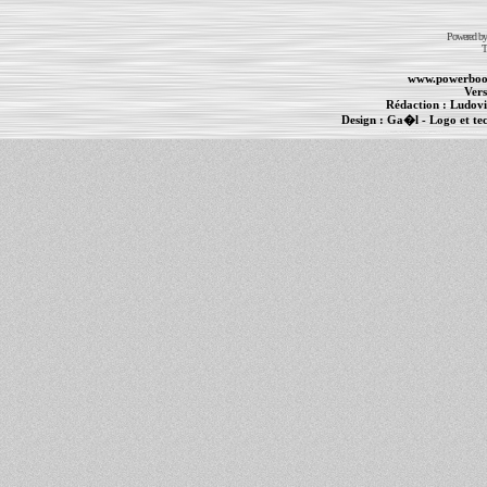
Powered b
T
www.powerboo
Vers
Rédaction :
Ludovi
Design :
Ga�l
- Logo et te
Informations :
PowerBook
-
MacBook Pro
-
i