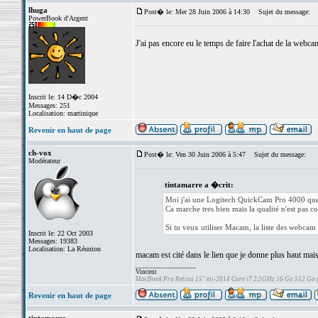
lhuga
Post� le: Mer 28 Juin 2006 à 14:30
Sujet du message:
PowerBook d'Argent
J'ai pas encore eu le temps de faire l'achat de la webc
Inscrit le: 14 D�c 2004
Messages: 251
Localisation: martinique
Revenir en haut de page
ch-vox
Post� le: Ven 30 Juin 2006 à 5:47
Sujet du message:
Modérateur
tintamarre a �crit:
Moi j'ai une Logitech QuickCam Pro 4000 que 
Ca marche tres bien mais la qualité n'est pas 
Si tu veux utiliser Macam, la liste des webca
Inscrit le: 22 Oct 2003
Messages: 19383
Localisation: La Réunion
macam est cité dans le lien que je donne plus haut mais n
_________________
Vincent
MacBook Pro Retina 15" mi-2014 Core i7 2,5GHz 16 Go 512 Go
Revenir en haut de page