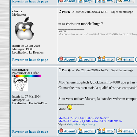
Revenir en haut de page
ch-vox
Post� le: Mer 28 Juin 2006 à 12:21
Sujet du message:
Modérateur
tu as choisi ton modèle lhuga ?
_________________
Vincent
MacBook Pro Retina 15" mi-2014 Core i7 2,5GHz 16 Go 512 Go
Inscrit le: 22 Oct 2003
Messages: 19383
Localisation: La Réunion
Revenir en haut de page
tintamarre
Post� le: Mer 28 Juin 2006 à 14:05
Sujet du message:
PowerBook de Chêne
Moi j'ai une Logitech QuickCam Pro 4000 que je fais 
Ca marche tres bien mais la qualité n'est pas comparab
Inscrit le: 07 Mai 2004
Si tu veux utiliser Macam, la liste des webcam compat
Messages: 938
Localisation: Houte-Si-Plou
_________________
Martin
MacBook Pro i5 2,6 GHz 8 Go 256 Go SSD
MacBook Unibody 2,4 GHz 4 Go 120 Go SSD NVidia
Wp ++ -
http://fr.wikipedia.org
Revenir en haut de page