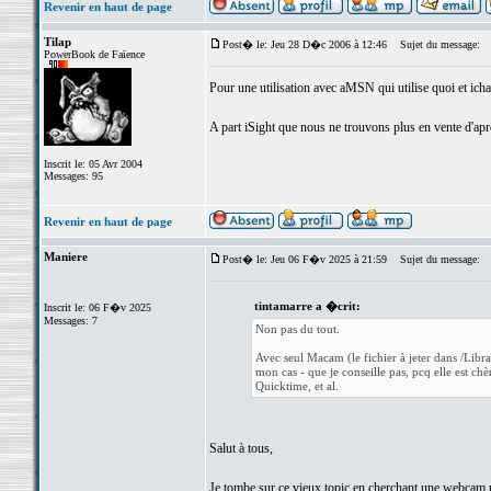
Revenir en haut de page
Tilap
Post� le: Jeu 28 D�c 2006 à 12:46
Sujet du message:
PowerBook de Faïence
Pour une utilisation avec aMSN qui utilise quoi et ichat
A part iSight que nous ne trouvons plus en vente d'après
Inscrit le: 05 Avr 2004
Messages: 95
Revenir en haut de page
Maniere
Post� le: Jeu 06 F�v 2025 à 21:59
Sujet du message:
tintamarre a �crit:
Inscrit le: 06 F�v 2025
Messages: 7
Non pas du tout.
Avec seul Macam (le fichier à jeter dans /Li
mon cas - que je conseille pas, pcq elle est ch
Quicktime, et al.
Salut à tous,
Je tombe sur ce vieux topic en cherchant une webcam p