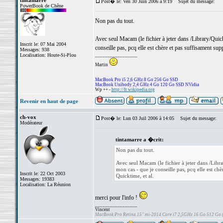
tintamarre
Post� le: Ven 30 Juin 2006 à 9:19
Sujet du message:
PowerBook de Chêne
Non pas du tout.
Avec seul Macam (le fichier à jeter dans /Library/Qu
Inscrit le: 07 Mai 2004
conseille pas, pcq elle est chère et pas suffisament su
Messages: 938
Localisation: Houte-Si-Plou
_________________
Martin
MacBook Pro i5 2,6 GHz 8 Go 256 Go SSD
MacBook Unibody 2,4 GHz 4 Go 120 Go SSD NVidia
Wp ++ -
http://fr.wikipedia.org
Revenir en haut de page
ch-vox
Post� le: Lun 03 Juil 2006 à 14:05
Sujet du message:
Modérateur
tintamarre a �crit:
Non pas du tout.
Avec seul Macam (le fichier à jeter dans /Li
mon cas - que je conseille pas, pcq elle est ch
Inscrit le: 22 Oct 2003
Quicktime, et al.
Messages: 19383
Localisation: La Réunion
merci pour l'info !
_________________
Vincent
MacBook Pro Retina 15" mi-2014 Core i7 2,5GHz 16 Go 512 Go