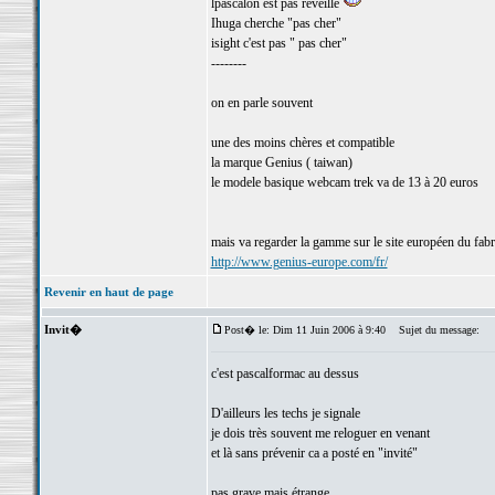
lpascalon est pas réveillé
Ihuga cherche "pas cher"
isight c'est pas " pas cher"
--------
on en parle souvent
une des moins chères et compatible
la marque Genius ( taiwan)
le modele basique webcam trek va de 13 à 20 euros
mais va regarder la gamme sur le site européen du fabr
http://www.genius-europe.com/fr/
Revenir en haut de page
Invit�
Post� le: Dim 11 Juin 2006 à 9:40
Sujet du message:
c'est pascalformac au dessus
D'ailleurs les techs je signale
je dois très souvent me reloguer en venant
et là sans prévenir ca a posté en "invité"
pas grave mais étrange