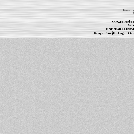
Powered b
T
www.powerboo
Vers
Rédaction :
Ludovi
Design :
Ga�l
- Logo et te
Informations :
PowerBook
-
MacBook Pro
-
i