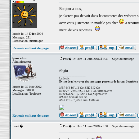
Bonjour a tous,
je n'arrete pas de voir dans le commerce des webcam 
avez vous justement un modele pas cher
à recom
merci de vos reponses..
Inscrit le: 14 D�c 2004
Messages: 251
Localisation: martinique
Revenir en haut de page
lpascalon
Post� le: Dim 11 Juin 2006 à 8:35
Sujet du message:
Administrateur
iSight.
_________________
Ludovic
Evitez de m'envoyer des messages perso sur le forum. Je préfère 
Inscrit le: 30 Nov 2002
MBP M1 16", 16 Go, SSD 512 Go
Messages: 31868
iMac 27" 2,9 GHz, 16 Go, 3 To FusionDrive
Localisation: Toulouse
iMac G4 24" 1,6 Ghz, 1 Go, SuperDrive
iPhone 12 mini 128 Go
iPad Pro 11", iPad mini Cellular...
Revenir en haut de page
Invit�
Post� le: Dim 11 Juin 2006 à 9:34
Sujet du message: