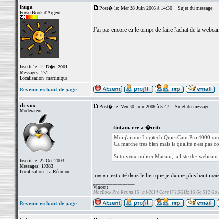
lhuga
Post� le: Mer 28 Juin 2006 à 14:30
Sujet du message:
PowerBook d'Argent
J'ai pas encore eu le temps de faire l'achat de la webc
Inscrit le: 14 D�c 2004
Messages: 251
Localisation: martinique
Revenir en haut de page
ch-vox
Post� le: Ven 30 Juin 2006 à 5:47
Sujet du message:
Modérateur
tintamarre a �crit:
Moi j'ai une Logitech QuickCam Pro 4000 que 
Ca marche tres bien mais la qualité n'est pas 
Si tu veux utiliser Macam, la liste des webca
Inscrit le: 22 Oct 2003
Messages: 19383
Localisation: La Réunion
macam est cité dans le lien que je donne plus haut mais n
_________________
Vincent
MacBook Pro Retina 15" mi-2014 Core i7 2,5GHz 16 Go 512 Go
Revenir en haut de page