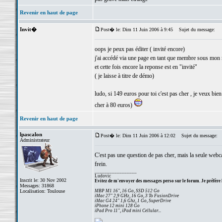
Revenir en haut de page
Invit�
Post� le: Dim 11 Juin 2006 à 9:45
Sujet du message:
oops je peux pas éditer ( invité encore)
j'ai accédé via une page en tant que membre sous mon
et cette fois encore la reponse est en "invité"
( je laisse à titre de démo)
ludo, si 149 euros pour toi c'est pas cher , je veux bie
cher à 80 euros)
Revenir en haut de page
lpascalon
Post� le: Dim 11 Juin 2006 à 12:02
Sujet du message:
Administrateur
C'est pas une question de pas cher, mais la seule webca
frein.
_________________
Ludovic
Inscrit le: 30 Nov 2002
Evitez de m'envoyer des messages perso sur le forum. Je préfère 
Messages: 31868
Localisation: Toulouse
MBP M1 16", 16 Go, SSD 512 Go
iMac 27" 2,9 GHz, 16 Go, 3 To FusionDrive
iMac G4 24" 1,6 Ghz, 1 Go, SuperDrive
iPhone 12 mini 128 Go
iPad Pro 11", iPad mini Cellular...