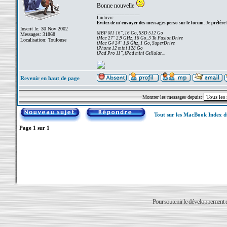
Bonne nouvelle
_________________
Ludovic
Evitez de m'envoyer des messages perso sur le forum. Je préfère 
Inscrit le: 30 Nov 2002
MBP M1 16", 16 Go, SSD 512 Go
Messages: 31868
iMac 27" 2,9 GHz, 16 Go, 3 To FusionDrive
Localisation: Toulouse
iMac G4 24" 1,6 Ghz, 1 Go, SuperDrive
iPhone 12 mini 128 Go
iPad Pro 11", iPad mini Cellular...
Revenir en haut de page
Montrer les messages depuis:
Tout sur les MacBook Index 
Page
1
sur
1
Pour soutenir le développement du