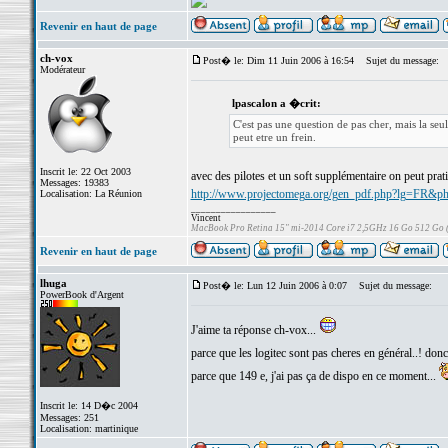
Revenir en haut de page
ch-vox
Post� le: Dim 11 Juin 2006 à 16:54
Sujet du message:
Modérateur
lpascalon a �crit:
C'est pas une question de pas cher, mais la seu
peut etre un frein.
Inscrit le: 22 Oct 2003
avec des pilotes et un soft supplémentaire on peut pra
Messages: 19383
http://www.projectomega.org/gen_pdf.php?lg=FR&ph
Localisation: La Réunion
_________________
Vincent
MacBook Pro Retina 15" mi-2014 Core i7 2,5GHz 16 Go 512 Go
Revenir en haut de page
lhuga
Post� le: Lun 12 Juin 2006 à 0:07
Sujet du message:
PowerBook d'Argent
J'aime ta réponse ch-vox...
parce que les logitec sont pas cheres en général..! donc
parce que 149 e, j'ai pas ça de dispo en ce moment...
Inscrit le: 14 D�c 2004
Messages: 251
Localisation: martinique