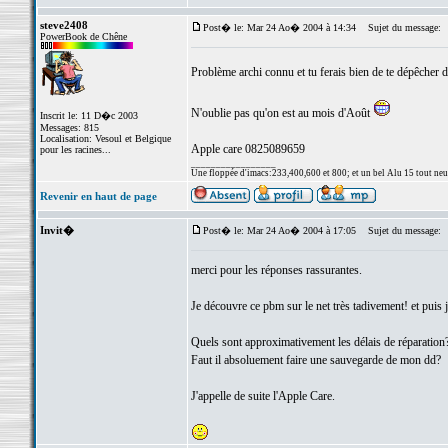
steve2408
Post� le: Mar 24 Ao� 2004 à 14:34
Sujet du message:
PowerBook de Chêne
Problème archi connu et tu ferais bien de te dépêcher d
N'oublie pas qu'on est au mois d'Août
Inscrit le: 11 D�c 2003
Messages: 815
Localisation: Vesoul et Belgique
Apple care 0825089659
pour les racines...
_________________
Une floppée d'imacs:233,400,600 et 800; et un bel Alu 15 tout neuf e
Revenir en haut de page
Invit�
Post� le: Mar 24 Ao� 2004 à 17:05
Sujet du message:
merci pour les réponses rassurantes.
Je découvre ce pbm sur le net très tadivement! et puis j'
Quels sont approximativement les délais de réparation
Faut il absoluement faire une sauvegarde de mon dd?
J'appelle de suite l'Apple Care.