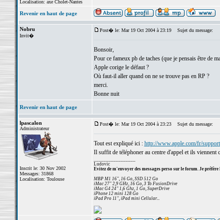
Localisation: axe Cholet-Nantes
Revenir en haut de page
Nobru
Post� le: Mar 19 Oct 2004 à 23:19
Sujet du message:
Invit�
Bonsoir,
Pour ce fameux pb de taches (que je pensais être de ma 
Apple corige le défaut ?
Où faut-il aller quand on ne se trouve pas en RP ?
merci.
Bonne nuit
Revenir en haut de page
lpascalon
Post� le: Mar 19 Oct 2004 à 23:23
Sujet du message:
Administrateur
Tout est expliqué ici :
http://www.apple.com/fr/suppor
Il suffit de téléphoner au centre d'appel et ils viennent
_________________
Ludovic
Inscrit le: 30 Nov 2002
Evitez de m'envoyer des messages perso sur le forum. Je préfère 
Messages: 31868
Localisation: Toulouse
MBP M1 16", 16 Go, SSD 512 Go
iMac 27" 2,9 GHz, 16 Go, 3 To FusionDrive
iMac G4 24" 1,6 Ghz, 1 Go, SuperDrive
iPhone 12 mini 128 Go
iPad Pro 11", iPad mini Cellular...