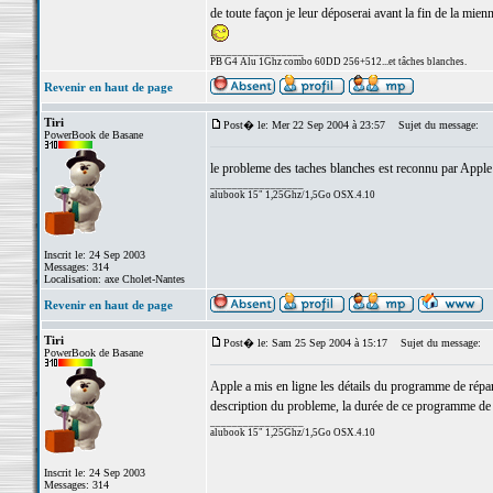
de toute façon je leur déposerai avant la fin de la mien
_________________
PB G4 Alu 1Ghz combo 60DD 256+512...et tâches blanches.
Revenir en haut de page
Tiri
Post� le: Mer 22 Sep 2004 à 23:57
Sujet du message:
PowerBook de Basane
le probleme des taches blanches est reconnu par Apple
_________________
alubook 15" 1,25Ghz/1,5Go OSX.4.10
Inscrit le: 24 Sep 2003
Messages: 314
Localisation: axe Cholet-Nantes
Revenir en haut de page
Tiri
Post� le: Sam 25 Sep 2004 à 15:17
Sujet du message:
PowerBook de Basane
Apple a mis en ligne les détails du programme de répar
description du probleme, la durée de ce programme de
_________________
alubook 15" 1,25Ghz/1,5Go OSX.4.10
Inscrit le: 24 Sep 2003
Messages: 314