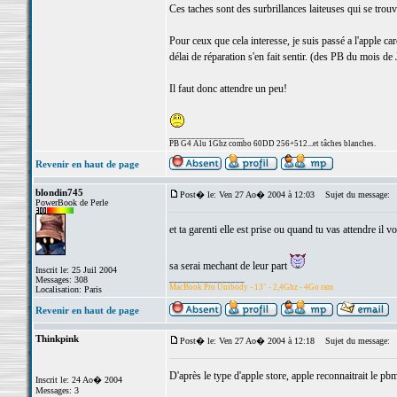
Ces taches sont des surbrillances laiteuses qui se trouv
Pour ceux que cela interesse, je suis passé a l'apple car
délai de réparation s'en fait sentir. (des PB du mois de 
Il faut donc attendre un peu!
_________________
PB G4 Alu 1Ghz combo 60DD 256+512...et tâches blanches.
Revenir en haut de page
blondin745
Post� le: Ven 27 Ao� 2004 à 12:03
Sujet du message:
PowerBook de Perle
et ta garenti elle est prise ou quand tu vas attendre il vo
sa serai mechant de leur part
Inscrit le: 25 Juil 2004
_________________
Messages: 308
MacBook Pro Unibody - 13" - 2,4Ghz - 4Go ram
Localisation: Paris
Revenir en haut de page
Thinkpink
Post� le: Ven 27 Ao� 2004 à 12:18
Sujet du message:
D'après le type d'apple store, apple reconnaitrait le pb
Inscrit le: 24 Ao� 2004
Messages: 3