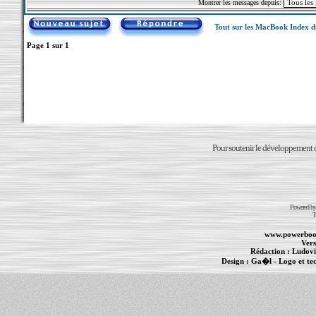
Montrer les messages depuis:
Tout sur les MacBook Index 
Page
1
sur
1
Pour soutenir le développement du
Powered b
T
www.powerboo
Vers
Rédaction :
Ludovi
Design :
Ga�l
- Logo et te
Informations :
PowerBook
-
MacBook Pro
-
i