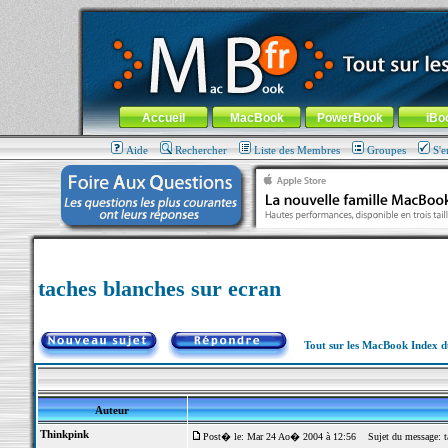
MacBook-fr.com : 100% Apple... 100% nomade !
Aller au contenu
-
Aller au menu général
-
Aller au menu de la
Menu général
Accueil
MacBook
PowerBook
iBo
Aide
Rechercher
Liste des Membres
Groupes
S'e
taches blanches sur ecran
Tout sur les MacBook Index 
Auteur
Thinkpink
Post� le: Mar 24 Ao� 2004 à 12:56
Sujet du message: ta