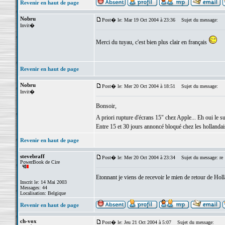
Revenir en haut de page
Nobru
Post� le: Mar 19 Oct 2004 à 23:36
Sujet du message:
Invit�
Merci du tuyau, c'est bien plus clair en français
Revenir en haut de page
Nobru
Post� le: Mer 20 Oct 2004 à 18:51
Sujet du message:
Invit�
Bonsoir,
A priori rupture d'écrans 15" chez Apple... Eh oui le 
Entre 15 et 30 jours annoncé bloqué chez les hollandais.
Revenir en haut de page
stevebraff
Post� le: Mer 20 Oct 2004 à 23:34
Sujet du message: re
PowerBook de Cire
Etonnant je viens de recevoir le mien de retour de Hol
Inscrit le: 14 Mai 2003
Messages: 44
Localisation: Belgique
Revenir en haut de page
ch-vox
Post� le: Jeu 21 Oct 2004 à 5:07
Sujet du message: