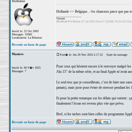
Modérateur
Hollande <> Belgique... t'es chanceux parce que pas tr
_________________
Vincent
MacBook Pro Retina 15" mi-2014 Core i7 2,5GHz 16 Go 512 Go
Inscrit le: 22 Oct 2003
Messages: 19383
Localisation: La Réunion
Revenir en haut de page
Maniere
Post� le: Jeu 20 Nov 2025 à 17:22
Sujet du message:
Pour ceux qui hésitent encore à le renvoyer malgré les 
Inscrit le: 06 F�v 2025
Messages: 7
Alu 15" de la même série, et au final Apple m’avait auss
Le seul truc que je conseillerais, c’est de faire une s
jamais), mais juste pour éviter de stresser pendant les 
Et pour la petite remarque sur les délais qui varient 
finalement l’écran est revenu plus vite que prévu.
Bref, si les taches sont bien celles du programme Apple,
Revenir en haut de page