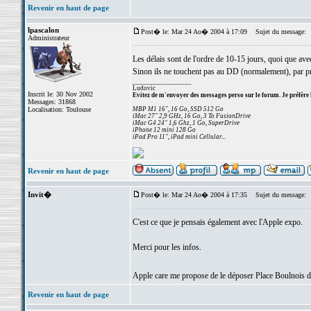
Revenir en haut de page
lpascalon
Post� le: Mar 24 Ao� 2004 à 17:09
Sujet du message:
Administrateur
Les délais sont de l'ordre de 10-15 jours, quoi que ave
Sinon ils ne touchent pas au DD (normalement), par pr
_________________
Ludovic
Inscrit le: 30 Nov 2002
Evitez de m'envoyer des messages perso sur le forum. Je préfère 
Messages: 31868
Localisation: Toulouse
MBP M1 16", 16 Go, SSD 512 Go
iMac 27" 2,9 GHz, 16 Go, 3 To FusionDrive
iMac G4 24" 1,6 Ghz, 1 Go, SuperDrive
iPhone 12 mini 128 Go
iPad Pro 11", iPad mini Cellular...
Revenir en haut de page
Invit�
Post� le: Mar 24 Ao� 2004 à 17:35
Sujet du message:
C'est ce que je pensais également avec l'Apple expo.
Merci pour les infos.
Apple care me propose de le déposer Place Boulnois d
Revenir en haut de page