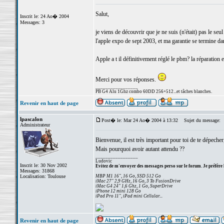
Salut,
Inscrit le: 24 Ao� 2004
Messages: 3
je viens de découvrir que je ne suis (n'était) pas le s
l'apple expo de sept 2003, et ma garantie se termine d
Apple a t il définitivement réglé le pbm? la réparation es
Merci pour vos réponses.
_________________
PB G4 Alu 1Ghz combo 60DD 256+512...et tâches blanches.
Revenir en haut de page
lpascalon
Post� le: Mar 24 Ao� 2004 à 13:32
Sujet du message:
Administrateur
Bienvenue, il est très important pour toi de te dépecher, 
Mais pourquoi avoir autant attendu ??
_________________
Ludovic
Inscrit le: 30 Nov 2002
Evitez de m'envoyer des messages perso sur le forum. Je préfère 
Messages: 31868
Localisation: Toulouse
MBP M1 16", 16 Go, SSD 512 Go
iMac 27" 2,9 GHz, 16 Go, 3 To FusionDrive
iMac G4 24" 1,6 Ghz, 1 Go, SuperDrive
iPhone 12 mini 128 Go
iPad Pro 11", iPad mini Cellular...
Revenir en haut de page