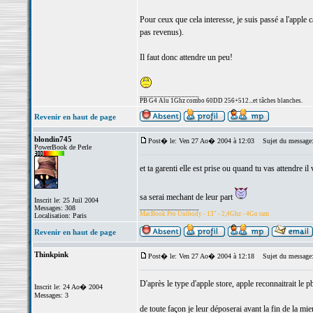
Pour ceux que cela interesse, je suis passé a l'apple c
pas revenus).
Il faut donc attendre un peu!
_________________
PB G4 Alu 1Ghz combo 60DD 256+512...et tâches blanches.
Revenir en haut de page
blondin745
Post� le: Ven 27 Ao� 2004 à 12:03
Sujet du message
PowerBook de Perle
et ta garenti elle est prise ou quand tu vas attendre il 
sa serai mechant de leur part
Inscrit le: 25 Juil 2004
_________________
Messages: 308
MacBook Pro Unibody - 13" - 2,4Ghz - 4Go ram
Localisation: Paris
Revenir en haut de page
Thinkpink
Post� le: Ven 27 Ao� 2004 à 12:18
Sujet du message
D'après le type d'apple store, apple reconnaitrait le 
Inscrit le: 24 Ao� 2004
Messages: 3
de toute façon je leur déposerai avant la fin de la mi