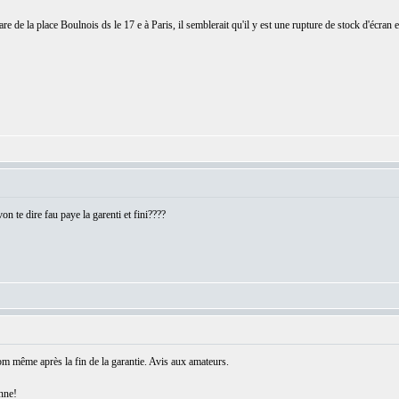
are de la place Boulnois ds le 17 e à Paris, il semblerait qu'il y est une rupture de stock d'écran e
:
von te dire fau paye la garenti et fini????
:
pbm même après la fin de la garantie. Avis aux amateurs.
enne!