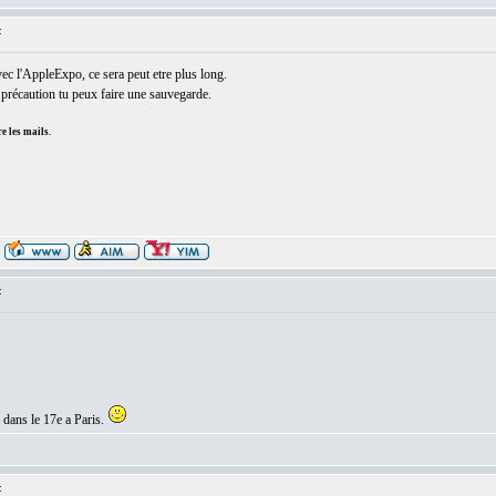
:
vec l'AppleExpo, ce sera peut etre plus long.
précaution tu peux faire une sauvegarde.
e les mails.
:
dans le 17e a Paris.
: