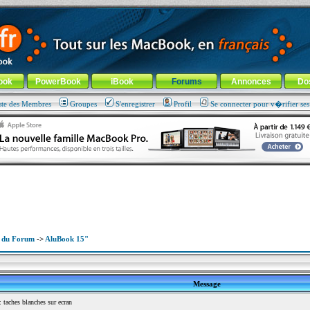
ade !
général
-
Aller au menu de la rubrique
ook
PowerBook
iBook
Forums
Annonces
Do
ste des Membres
Groupes
S'enregistrer
Profil
Se connecter pour v�rifier se
x du Forum
->
AluBook 15"
Message
taches blanches sur ecran