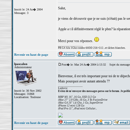
Salut,
Inscrit le: 24 Ao� 2004
Messages: 3
je viens de découvrir que je ne suis (n'était) pas le
Apple a t il définitivement réglé le pbm? la réparation 
Merci pour vos réponses.
_________________
PB G4 Alu 1Ghz combo 60DD 256+512...et tâches blanches.
Revenir en haut de page
lpascalon
Post� le: Mar 24 Ao� 2004 à 13:32
Sujet du message
Administrateur
Bienvenue, il est très important pour toi de te dépecher
Mais pourquoi avoir autant attendu ??
_________________
Ludovic
Inscrit le: 30 Nov 2002
Evitez de m'envoyer des messages perso sur le forum. Je préfèr
Messages: 31868
Localisation: Toulouse
MBP M1 16", 16 Go, SSD 512 Go
iMac 27" 2,9 GHz, 16 Go, 3 To FusionDrive
iMac G4 24" 1,6 Ghz, 1 Go, SuperDrive
iPhone 12 mini 128 Go
iPad Pro 11", iPad mini Cellular...
Revenir en haut de page