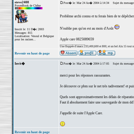
steve2408
Post� le: Mar 24 Ao� 2004 à 14:34
Sujet du message
PowerBook de Chêne
Problème archi connu et tu ferais bien de te dépêcher
N'oublie pas qu'on est au mois d'Août
Inscrit le: 11 D�c 2003
Messages: 815
Localisation: Vesoul et Belgique
Apple care 0825089659
pour les racines...
_________________
Une floppée d'imacs:233,400,600 et 800; et un bel Alu 15 tout neuf
Revenir en haut de page
Invit�
Post� le: Mar 24 Ao� 2004 à 17:05
Sujet du message
merci pour les réponses rassurantes.
Je découvre ce pbm sur le net très tadivement! et puis 
Quels sont approximativement les délais de réparati
Faut il absoluement faire une sauvegarde de mon dd
J'appelle de suite l'Apple Care.
Revenir en haut de page