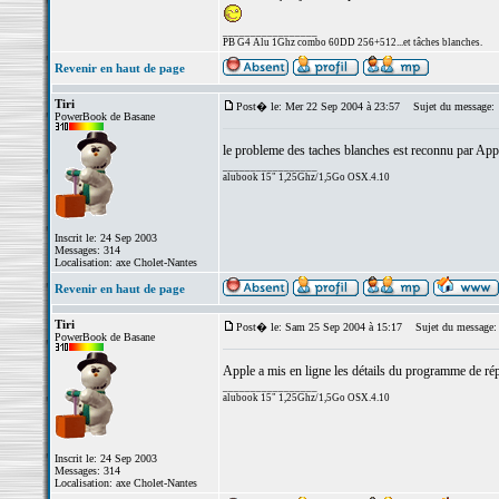
_________________
PB G4 Alu 1Ghz combo 60DD 256+512...et tâches blanches.
Revenir en haut de page
Tiri
Post� le: Mer 22 Sep 2004 à 23:57
Sujet du message:
PowerBook de Basane
le probleme des taches blanches est reconnu par App
_________________
alubook 15" 1,25Ghz/1,5Go OSX.4.10
Inscrit le: 24 Sep 2003
Messages: 314
Localisation: axe Cholet-Nantes
Revenir en haut de page
Tiri
Post� le: Sam 25 Sep 2004 à 15:17
Sujet du message:
PowerBook de Basane
Apple a mis en ligne les détails du programme de rép
_________________
alubook 15" 1,25Ghz/1,5Go OSX.4.10
Inscrit le: 24 Sep 2003
Messages: 314
Localisation: axe Cholet-Nantes