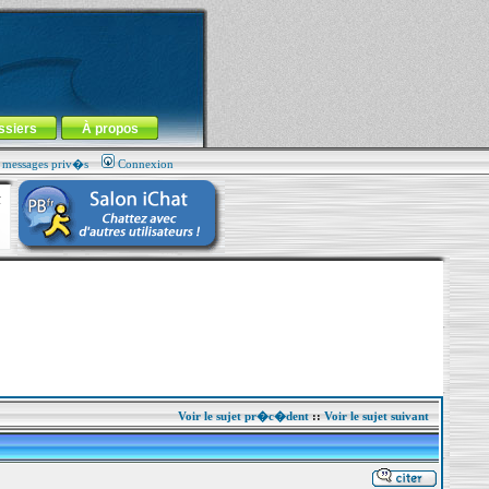
ssiers
À propos
s messages priv�s
Connexion
Voir le sujet pr�c�dent
::
Voir le sujet suivant