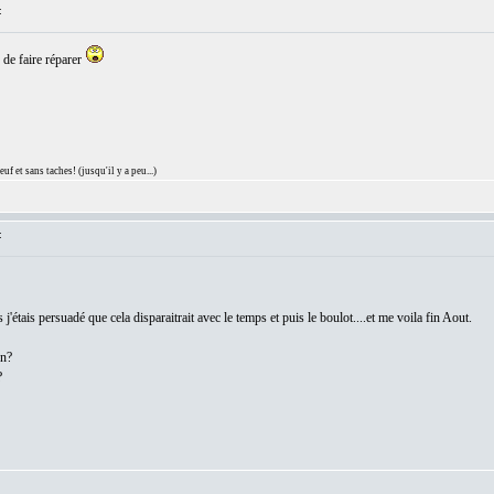
:
 de faire réparer
 et sans taches! (jusqu'il y a peu...)
:
j'étais persuadé que cela disparaitrait avec le temps et puis le boulot....et me voila fin Aout.
on?
?