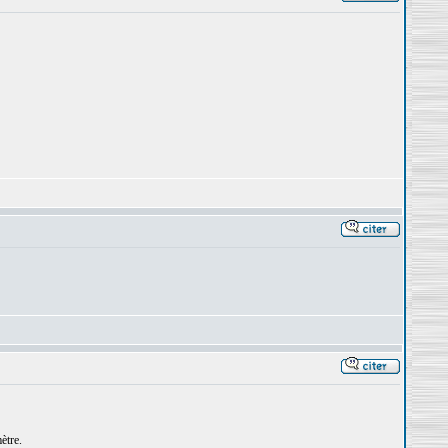
ètre.