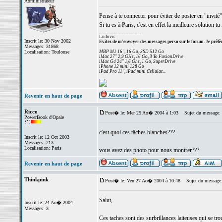
Administrateur
Pense à te connecter pour éviter de poster en "invité".
Si tu es à Paris, c'est en effet la meilleure solution t
_________________
Ludovic
Inscrit le: 30 Nov 2002
Evitez de m'envoyer des messages perso sur le forum. Je préfèr
Messages: 31868
Localisation: Toulouse
MBP M1 16", 16 Go, SSD 512 Go
iMac 27" 2,9 GHz, 16 Go, 3 To FusionDrive
iMac G4 24" 1,6 Ghz, 1 Go, SuperDrive
iPhone 12 mini 128 Go
iPad Pro 11", iPad mini Cellular...
Revenir en haut de page
Ricco
Post� le: Mer 25 Ao� 2004 à 1:03
Sujet du message:
PowerBook d'Opale
c'est quoi ces tâches blanches???
Inscrit le: 12 Oct 2003
Messages: 213
Localisation: Paris
vous avez des photo pour nous montrer???
Revenir en haut de page
Thinkpink
Post� le: Ven 27 Ao� 2004 à 10:48
Sujet du message
Salut,
Inscrit le: 24 Ao� 2004
Messages: 3
Ces taches sont des surbrillances laiteuses qui se tro