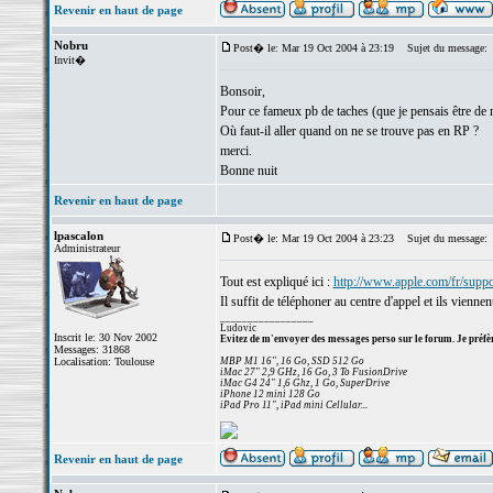
Revenir en haut de page
Nobru
Post� le: Mar 19 Oct 2004 à 23:19
Sujet du message:
Invit�
Bonsoir,
Pour ce fameux pb de taches (que je pensais être de m
Où faut-il aller quand on ne se trouve pas en RP ?
merci.
Bonne nuit
Revenir en haut de page
lpascalon
Post� le: Mar 19 Oct 2004 à 23:23
Sujet du message:
Administrateur
Tout est expliqué ici :
http://www.apple.com/fr/supp
Il suffit de téléphoner au centre d'appel et ils vienne
_________________
Ludovic
Inscrit le: 30 Nov 2002
Evitez de m'envoyer des messages perso sur le forum. Je préfèr
Messages: 31868
Localisation: Toulouse
MBP M1 16", 16 Go, SSD 512 Go
iMac 27" 2,9 GHz, 16 Go, 3 To FusionDrive
iMac G4 24" 1,6 Ghz, 1 Go, SuperDrive
iPhone 12 mini 128 Go
iPad Pro 11", iPad mini Cellular...
Revenir en haut de page