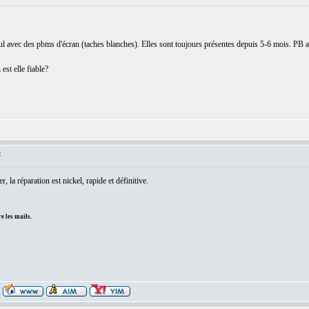
 seul avec des pbms d'écran (taches blanches). Elles sont toujours présentes depuis 5-6 mois. PB 
est elle fiable?
:
, la réparation est nickel, rapide et définitive.
e les mails.