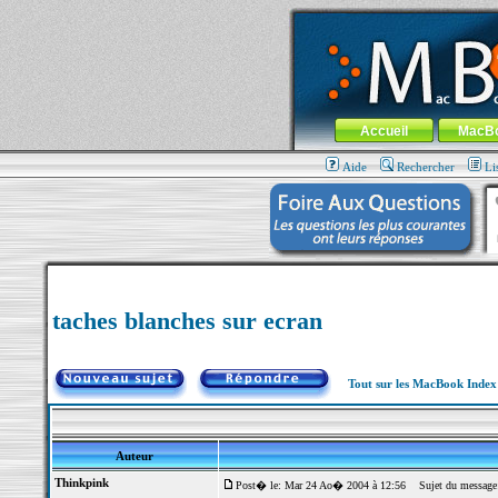
MacBook-fr.com : 100% Apple... 100% nom
Aller au contenu
-
Aller au menu 
Menu général
Accueil
MacB
Aide
Rechercher
Li
taches blanches sur ecran
Tout sur les MacBook Inde
Auteur
Thinkpink
Post� le: Mar 24 Ao� 2004 à 12:56
Sujet du message: 