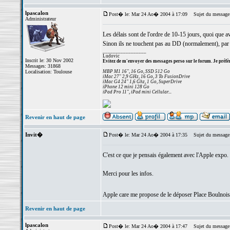
lpascalon
Post� le: Mar 24 Ao� 2004 à 17:09
Sujet du message
Administrateur
Les délais sont de l'ordre de 10-15 jours, quoi que a
Sinon ils ne touchent pas au DD (normalement), par 
_________________
Ludovic
Inscrit le: 30 Nov 2002
Evitez de m'envoyer des messages perso sur le forum. Je préfèr
Messages: 31868
Localisation: Toulouse
MBP M1 16", 16 Go, SSD 512 Go
iMac 27" 2,9 GHz, 16 Go, 3 To FusionDrive
iMac G4 24" 1,6 Ghz, 1 Go, SuperDrive
iPhone 12 mini 128 Go
iPad Pro 11", iPad mini Cellular...
Revenir en haut de page
Invit�
Post� le: Mar 24 Ao� 2004 à 17:35
Sujet du message
C'est ce que je pensais également avec l'Apple expo.
Merci pour les infos.
Apple care me propose de le déposer Place Boulnois 
Revenir en haut de page
lpascalon
Post� le: Mar 24 Ao� 2004 à 17:47
Sujet du message