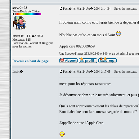
steve2408
Post� le: Mar 24 Ao� 2004 à 14:34
Sujet du message:
PowerBook de Chêne
Problème archi connu et tu ferais bien de te dépêcher d
N'oublie pas qu'on est au mois d'Août
Inscrit le: 11 D�c 2003
Messages: 815
Localisation: Vesoul et Belgique
Apple care 0825089659
pour les racines...
_________________
Une floppée d'imacs:233,400,600 et 800; et un bel Alu 15 tout neuf e
Revenir en haut de page
Invit�
Post� le: Mar 24 Ao� 2004 à 17:05
Sujet du message:
merci pour les réponses rassurantes.
Je découvre ce pbm sur le net très tadivement! et puis j'
Quels sont approximativement les délais de réparation
Faut il absoluement faire une sauvegarde de mon dd?
J'appelle de suite l'Apple Care.