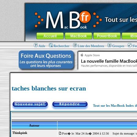
MacBook-fr.com : 100% Apple... 100% nomade !
Aller au contenu
-
Aller au menu général
-
Aller au menu de la
Menu général
Accueil
MacBook
PowerBook
iBo
Aide
Rechercher
Liste des Membres
Groupes
S'e
taches blanches sur ecran
Tout sur les MacBook Index 
Auteur
Thinkpink
Post� le: Mar 24 Ao� 2004 à 12:56
Sujet du message: ta