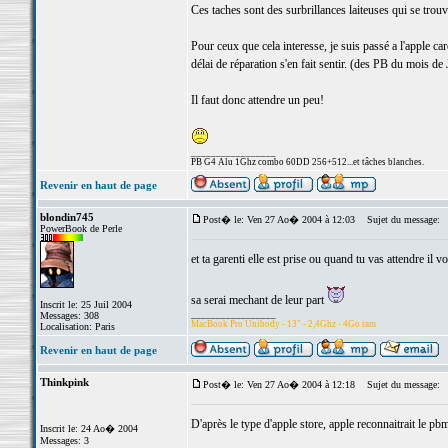
Ces taches sont des surbrillances laiteuses qui se trouv
Pour ceux que cela interesse, je suis passé a l'apple car
délai de réparation s'en fait sentir. (des PB du mois de 
Il faut donc attendre un peu!
_________________
PB G4 Alu 1Ghz combo 60DD 256+512...et tâches blanches.
Revenir en haut de page
blondin745
Post� le: Ven 27 Ao� 2004 à 12:03
Sujet du message:
PowerBook de Perle
et ta garenti elle est prise ou quand tu vas attendre il vo
sa serai mechant de leur part
Inscrit le: 25 Juil 2004
_________________
Messages: 308
MacBook Pro Unibody - 13" - 2,4Ghz - 4Go ram
Localisation: Paris
Revenir en haut de page
Thinkpink
Post� le: Ven 27 Ao� 2004 à 12:18
Sujet du message:
D'après le type d'apple store, apple reconnaitrait le pb
Inscrit le: 24 Ao� 2004
Messages: 3