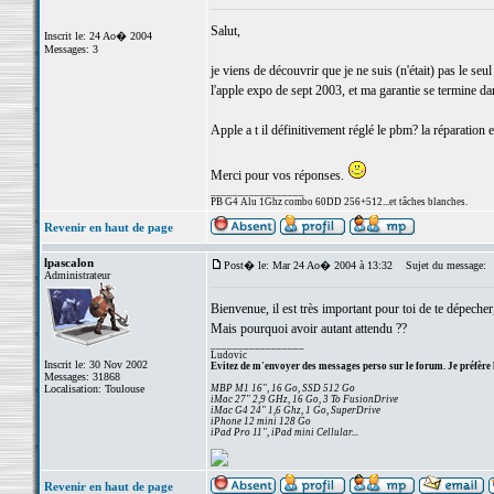
Salut,
Inscrit le: 24 Ao� 2004
Messages: 3
je viens de découvrir que je ne suis (n'était) pas le s
l'apple expo de sept 2003, et ma garantie se termine d
Apple a t il définitivement réglé le pbm? la réparation es
Merci pour vos réponses.
_________________
PB G4 Alu 1Ghz combo 60DD 256+512...et tâches blanches.
Revenir en haut de page
lpascalon
Post� le: Mar 24 Ao� 2004 à 13:32
Sujet du message:
Administrateur
Bienvenue, il est très important pour toi de te dépecher, 
Mais pourquoi avoir autant attendu ??
_________________
Ludovic
Inscrit le: 30 Nov 2002
Evitez de m'envoyer des messages perso sur le forum. Je préfère 
Messages: 31868
Localisation: Toulouse
MBP M1 16", 16 Go, SSD 512 Go
iMac 27" 2,9 GHz, 16 Go, 3 To FusionDrive
iMac G4 24" 1,6 Ghz, 1 Go, SuperDrive
iPhone 12 mini 128 Go
iPad Pro 11", iPad mini Cellular...
Revenir en haut de page