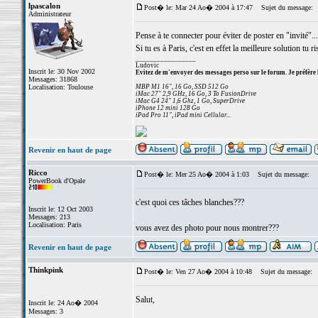
lpascalon
Post� le: Mar 24 Ao� 2004 à 17:47
Sujet du message:
Administrateur
Pense à te connecter pour éviter de poster en "invité"...
Si tu es à Paris, c'est en effet la meilleure solution tu 
_________________
Ludovic
Inscrit le: 30 Nov 2002
Evitez de m'envoyer des messages perso sur le forum. Je préfère 
Messages: 31868
Localisation: Toulouse
MBP M1 16", 16 Go, SSD 512 Go
iMac 27" 2,9 GHz, 16 Go, 3 To FusionDrive
iMac G4 24" 1,6 Ghz, 1 Go, SuperDrive
iPhone 12 mini 128 Go
iPad Pro 11", iPad mini Cellular...
Revenir en haut de page
Ricco
Post� le: Mer 25 Ao� 2004 à 1:03
Sujet du message:
PowerBook d'Opale
c'est quoi ces tâches blanches???
Inscrit le: 12 Oct 2003
Messages: 213
Localisation: Paris
vous avez des photo pour nous montrer???
Revenir en haut de page
Thinkpink
Post� le: Ven 27 Ao� 2004 à 10:48
Sujet du message:
Salut,
Inscrit le: 24 Ao� 2004
Messages: 3