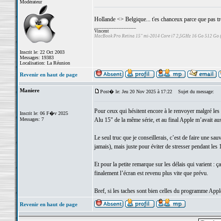
Modérateur
Hollande <> Belgique... t'es chanceux parce que pas tr
_________________
Vincent
MacBook Pro Retina 15" mi-2014 Core i7 2,5GHz 16 Go 512 Go
Inscrit le: 22 Oct 2003
Messages: 19383
Localisation: La Réunion
Revenir en haut de page
Maniere
Post� le: Jeu 20 Nov 2025 à 17:22
Sujet du message:
Pour ceux qui hésitent encore à le renvoyer malgré les 
Inscrit le: 06 F�v 2025
Messages: 7
Alu 15" de la même série, et au final Apple m’avait auss
Le seul truc que je conseillerais, c’est de faire une s
jamais), mais juste pour éviter de stresser pendant les 
Et pour la petite remarque sur les délais qui varient 
finalement l’écran est revenu plus vite que prévu.
Bref, si les taches sont bien celles du programme Apple,
Revenir en haut de page