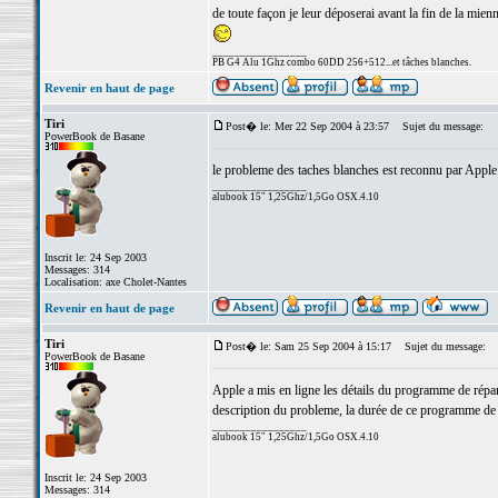
de toute façon je leur déposerai avant la fin de la mien
_________________
PB G4 Alu 1Ghz combo 60DD 256+512...et tâches blanches.
Revenir en haut de page
Tiri
Post� le: Mer 22 Sep 2004 à 23:57
Sujet du message:
PowerBook de Basane
le probleme des taches blanches est reconnu par Apple
_________________
alubook 15" 1,25Ghz/1,5Go OSX.4.10
Inscrit le: 24 Sep 2003
Messages: 314
Localisation: axe Cholet-Nantes
Revenir en haut de page
Tiri
Post� le: Sam 25 Sep 2004 à 15:17
Sujet du message:
PowerBook de Basane
Apple a mis en ligne les détails du programme de répar
description du probleme, la durée de ce programme de
_________________
alubook 15" 1,25Ghz/1,5Go OSX.4.10
Inscrit le: 24 Sep 2003
Messages: 314