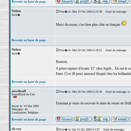
Revenir en haut de page
Nobru
Post� le: Mar 19 Oct 2004 à 23:36
Sujet du message:
Invit�
Merci du tuyau, c'est bien plus clair en français
Revenir en haut de page
Nobru
Post� le: Mer 20 Oct 2004 à 18:51
Sujet du message:
Invit�
Bonsoir,
A priori rupture d'écrans 15" chez Apple... Eh oui le 
Entre 15 et 30 jours annoncé bloqué chez les hollandais.
Revenir en haut de page
stevebraff
Post� le: Mer 20 Oct 2004 à 23:34
Sujet du message: re
PowerBook de Cire
Etonnant je viens de recevoir le mien de retour de Hol
Inscrit le: 14 Mai 2003
Messages: 44
Localisation: Belgique
Revenir en haut de page
ch-vox
Post� le: Jeu 21 Oct 2004 à 5:07
Sujet du message: