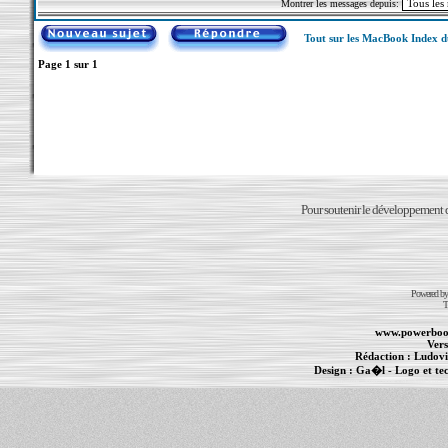
Montrer les messages depuis:
Tout sur les MacBook Index 
Page
1
sur
1
Pour soutenir le développement du
Powered b
T
www.powerboo
Vers
Rédaction :
Ludovi
Design :
Ga�l
- Logo et te
Informations :
PowerBook
-
MacBook Pro
-
i