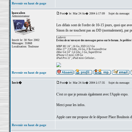
Revenir en haut de page
lpascalon
Post� le: Mar 24 Ao� 2004 à 17:09
Sujet du message:
Administrateur
Les délais sont de l'ordre de 10-15 jours, quoi que ave
Sinon ils ne touchent pas au DD (normalement), par pr
_________________
Ludovic
Inscrit le: 30 Nov 2002
Evitez de m'envoyer des messages perso sur le forum. Je préfère 
Messages: 31868
Localisation: Toulouse
MBP M1 16", 16 Go, SSD 512 Go
iMac 27" 2,9 GHz, 16 Go, 3 To FusionDrive
iMac G4 24" 1,6 Ghz, 1 Go, SuperDrive
iPhone 12 mini 128 Go
iPad Pro 11", iPad mini Cellular...
Revenir en haut de page
Invit�
Post� le: Mar 24 Ao� 2004 à 17:35
Sujet du message:
C'est ce que je pensais également avec l'Apple expo.
Merci pour les infos.
Apple care me propose de le déposer Place Boulnois d
Revenir en haut de page