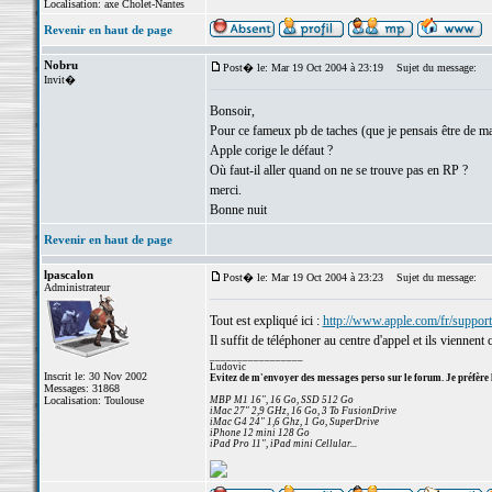
Localisation: axe Cholet-Nantes
Revenir en haut de page
Nobru
Post� le: Mar 19 Oct 2004 à 23:19
Sujet du message:
Invit�
Bonsoir,
Pour ce fameux pb de taches (que je pensais être de ma 
Apple corige le défaut ?
Où faut-il aller quand on ne se trouve pas en RP ?
merci.
Bonne nuit
Revenir en haut de page
lpascalon
Post� le: Mar 19 Oct 2004 à 23:23
Sujet du message:
Administrateur
Tout est expliqué ici :
http://www.apple.com/fr/suppor
Il suffit de téléphoner au centre d'appel et ils viennent
_________________
Ludovic
Inscrit le: 30 Nov 2002
Evitez de m'envoyer des messages perso sur le forum. Je préfère 
Messages: 31868
Localisation: Toulouse
MBP M1 16", 16 Go, SSD 512 Go
iMac 27" 2,9 GHz, 16 Go, 3 To FusionDrive
iMac G4 24" 1,6 Ghz, 1 Go, SuperDrive
iPhone 12 mini 128 Go
iPad Pro 11", iPad mini Cellular...