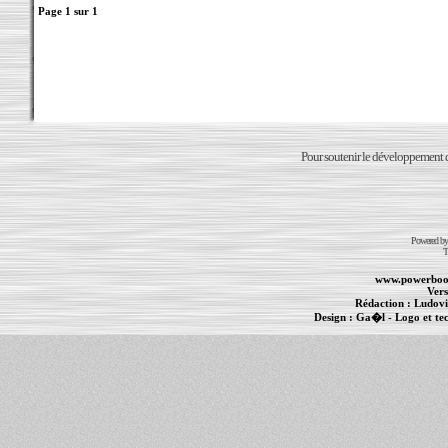
Page
1
sur
1
Pour soutenir le développement du
Powered b
T
www.powerboo
Vers
Rédaction :
Ludovi
Design :
Ga�l
- Logo et te
Informations :
PowerBook
-
MacBook Pro
-
i