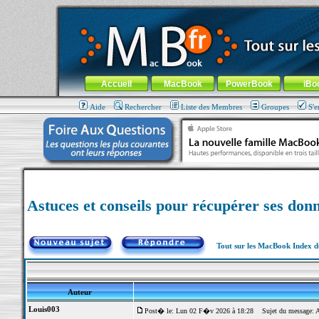
MacBook-fr.com : 100% Apple... 100% nomade !
Aller au contenu
-
Aller au menu général
-
Aller au menu de la
Menu général
Accueil
MacBook
PowerBook
iBo
Aide
Rechercher
Liste des Membres
Groupes
S'e
Astuces et conseils pour récupérer ses do
Tout sur les MacBook Index 
Auteur
Louis003
Post� le: Lun 02 F�v 2026 à 18:28
Sujet du message: As