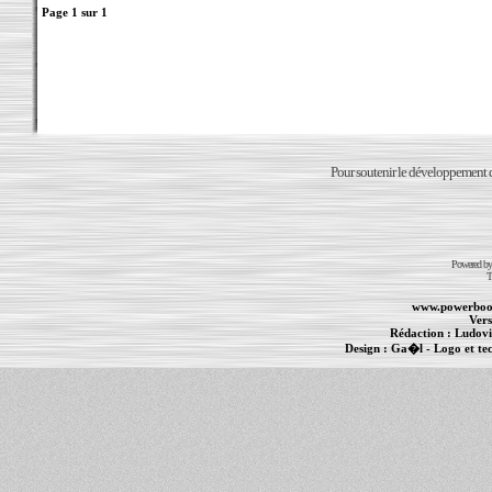
Page
1
sur
1
Pour soutenir le développement du
Powered b
T
www.powerboo
Vers
Rédaction :
Ludovi
Design :
Ga�l
- Logo et te
Informations :
PowerBook
-
MacBook Pro
-
i