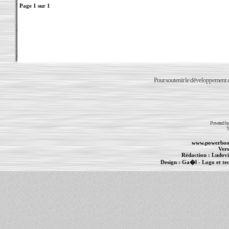
Page
1
sur
1
Pour soutenir le développement du
Powered b
T
www.powerboo
Vers
Rédaction :
Ludovi
Design :
Ga�l
- Logo et te
Informations :
PowerBook
-
MacBook Pro
-
i