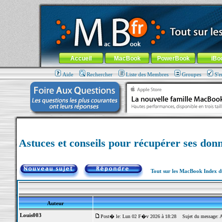
MacBook-fr.com : 100% Apple... 100% nomade !
Aller au contenu
-
Aller au menu général
-
Aller au menu de la
Menu général
Accueil
MacBook
PowerBook
iBo
Aide
Rechercher
Liste des Membres
Groupes
S'e
Astuces et conseils pour récupérer ses do
Tout sur les MacBook Index 
Auteur
Louis003
Post� le: Lun 02 F�v 2026 à 18:28
Sujet du message: As