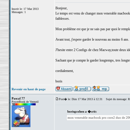
Bonjour,
Inscrit le: 17 Mar 2013
Messages: 1
Le temps est venu de changer mon venerable macbook p
faiblesses.
Mon problème est que je ne sais pas par quoi le rempla
Avant tout, j'espere garder le nouveau au moins 6 ans.
J'hesite entre 2 Configs de chez Macway,toute deux id
Sachant que je compte le garder longtemps, tres longtem
cordialement,
boris
Revenir en haut de page
Pascal 77
Post� le: Dim 17 Mar 2013 à 12:31
Sujet du message: R
PowerBook de Vermeil
borisgcohen a �crit:
mon venerable macbook pro core2 duo de 20