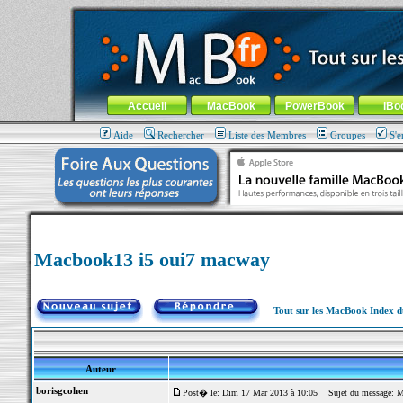
MacBook-fr.com : 100% Apple... 100% nomade !
Aller au contenu
-
Aller au menu général
-
Aller au menu de la
Menu général
Accueil
MacBook
PowerBook
iBo
Aide
Rechercher
Liste des Membres
Groupes
S'e
Macbook13 i5 oui7 macway
Tout sur les MacBook Index 
Auteur
borisgcohen
Post� le: Dim 17 Mar 2013 à 10:05
Sujet du message: M