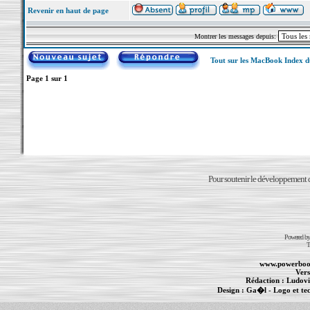
Revenir en haut de page
Montrer les messages depuis:
Tout sur les MacBook Index 
Page
1
sur
1
Pour soutenir le développement du
Powered b
T
www.powerboo
Vers
Rédaction :
Ludovi
Design :
Ga�l
- Logo et te
Informations :
PowerBook
-
MacBook Pro
-
i