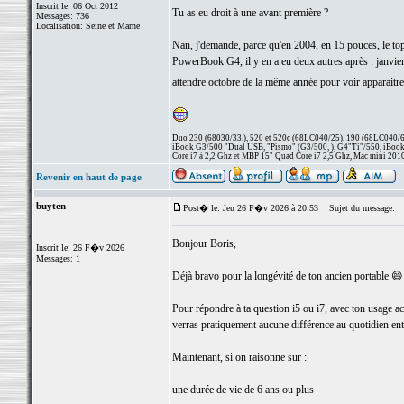
Inscrit le: 06 Oct 2012
Tu as eu droit à une avant première ?
Messages: 736
Localisation: Seine et Marne
Nan, j'demande, parce qu'en 2004, en 15 pouces, le top
PowerBook G4, il y en a eu deux autres après : janvier 
attendre octobre de la même année pour voir apparai
_________________
Duo 230 (68030/33,), 520 et 520c (68LC040/25), 190 (68LC040/66/
iBook G3/500 "Dual USB, "Pismo" (G3/500, ), G4"Ti"/550, iBook
Core i7 à 2,2 Ghz et MBP 15" Quad Core i7 2,5 Ghz, Mac mini 201
Revenir en haut de page
buyten
Post� le: Jeu 26 F�v 2026 à 20:53
Sujet du message:
Bonjour Boris,
Inscrit le: 26 F�v 2026
Messages: 1
Déjà bravo pour la longévité de ton ancien portable 😄 
Pour répondre à ta question i5 ou i7, avec ton usage act
verras pratiquement aucune différence au quotidien ent
Maintenant, si on raisonne sur :
une durée de vie de 6 ans ou plus