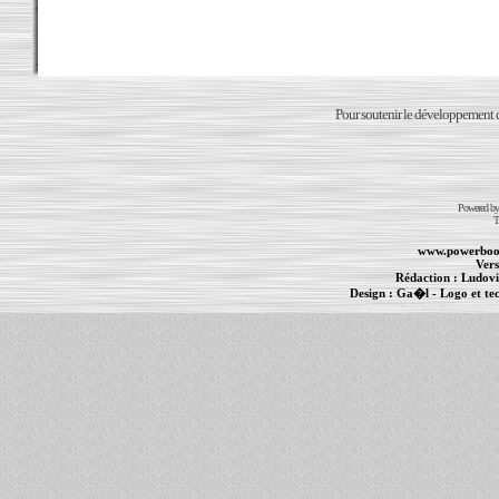
Pour soutenir le développement du
Powered b
T
www.powerboo
Vers
Rédaction :
Ludovi
Design :
Ga�l
- Logo et te
Informations :
PowerBook
-
MacBook Pro
-
i