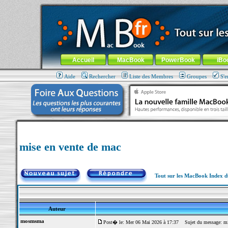
MacBook-fr.com : 100% Apple... 100% nomade !
Aller au contenu
-
Aller au menu général
-
Aller au menu de la
Menu général
Accueil
MacBook
PowerBook
iBo
Aide
Rechercher
Liste des Membres
Groupes
S'e
mise en vente de mac
Tout sur les MacBook Index 
Auteur
mosmsma
Post� le: Mer 06 Mai 2026 à 17:37
Sujet du message: mis