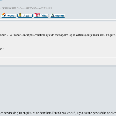
Go (SSD) NVIDIA GeForce GT 750M macOS X 15.6.1
:
monde - La France - n'est pas constitué que de métropoles 3g et wifisés) où je m'en sers. En plus 
e ?
:
ce service de plus en plus: si de deux bars l'un n'a pas le wi-fi, il y aura une perte sèche de clie