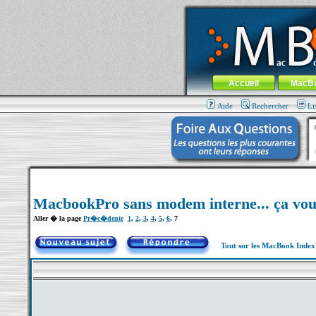
MacBook-fr.com : 100% Apple... 100% nom
Aller au contenu
-
Aller au menu 
Menu général
Accueil
MacB
Aide
Rechercher
Li
MacbookPro sans modem interne... ça vou
Aller � la page
Pr�c�dente
1
,
2
,
3
,
4
,
5
,
6
,
7
Tout sur les MacBook Inde