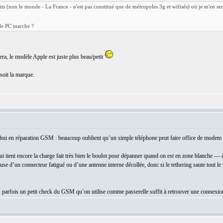
its (non le monde - La France - n'est pas constitué que de métropoles 3g et wifisés) où je m'en se
e PC marche ?
, le modèle Apple est juste plus beau/petit
soit la marque.
’hui en réparation GSM : beaucoup oublient qu’un simple téléphone peut faire office de modem 
i tient encore la charge fait très bien le boulot pour dépanner quand on est en zone blanche — à
se d’un connecteur fatigué ou d’une antenne interne décollée, donc si le tethering saute tout le 
arfois un petit check du GSM qu’on utilise comme passerelle suffit à retrouver une connexion 
: