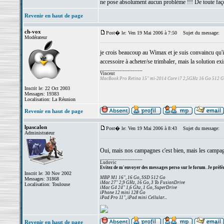
ne pose absolument aucun problème !!! De toute façon
Revenir en haut de page
ch-vox
Post� le: Ven 19 Mai 2006 à 7:50
Sujet du message:
Modérateur
je crois beaucoup au Wimax et je suis convaincu qu'i
accessoire à acheter/se trimbaler, mais la solution exis
_________________
Vincent
MacBook Pro Retina 15" mi-2014 Core i7 2,5GHz 16 Go 512 
Inscrit le: 22 Oct 2003
Messages: 19383
Localisation: La Réunion
Revenir en haut de page
lpascalon
Post� le: Ven 19 Mai 2006 à 8:43
Sujet du message:
Administrateur
Oui, mais nos campagnes c'est bien, mais les campag
_________________
Ludovic
Evitez de m'envoyer des messages perso sur le forum. Je préfèr
Inscrit le: 30 Nov 2002
MBP M1 16", 16 Go, SSD 512 Go
Messages: 31868
iMac 27" 2,9 GHz, 16 Go, 3 To FusionDrive
Localisation: Toulouse
iMac G4 24" 1,6 Ghz, 1 Go, SuperDrive
iPhone 12 mini 128 Go
iPad Pro 11", iPad mini Cellular...
Revenir en haut de page