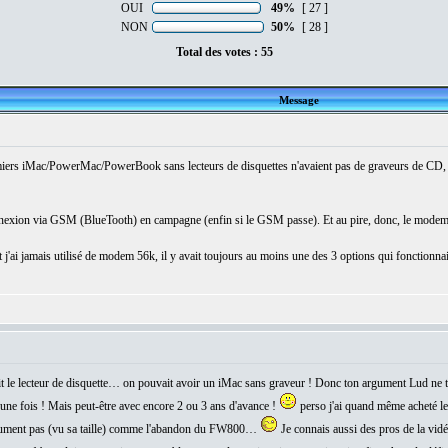
OUI
49%
[ 27 ]
NON
50%
[ 28 ]
Total des votes : 55
Message
emiers iMac/PowerMac/PowerBook sans lecteurs de disquettes n'avaient pas de graveurs de CD, e
onnexion via GSM (BlueTooth) en campagne (enfin si le GSM passe). Et au pire, donc, le modem
'ai jamais utilisé de modem 56k, il y avait toujours au moins une des 3 options qui fonctionnai
ait le lecteur de disquette… on pouvait avoir un iMac sans graveur ! Donc ton argument Lud ne t
une fois ! Mais peut-être avec encore 2 ou 3 ans d'avance !
perso j'ai quand même acheté le
olument pas (vu sa taille) comme l'abandon du FW800…
Je connais aussi des pros de la vid