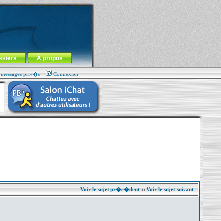
ssiers
À propos
s messages priv�s
Connexion
Voir le sujet pr�c�dent
::
Voir le sujet suivant