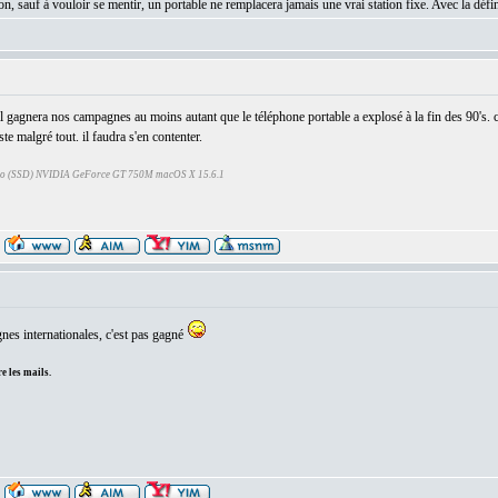
, sauf à vouloir se mentir, un portable ne remplacera jamais une vrai station fixe. Avec la déf
l gagnera nos campagnes au moins autant que le téléphone portable a explosé à la fin des 90's. c
te malgré tout. il faudra s'en contenter.
Go (SSD) NVIDIA GeForce GT 750M macOS X 15.6.1
nes internationales, c'est pas gagné
e les mails.