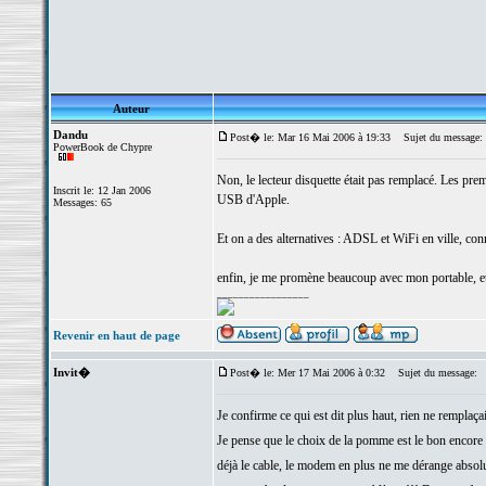
Auteur
Dandu
Post� le: Mar 16 Mai 2006 à 19:33
Sujet du message:
PowerBook de Chypre
Non, le lecteur disquette était pas remplacé. Les pr
Inscrit le: 12 Jan 2006
USB d'Apple.
Messages: 65
Et on a des alternatives : ADSL et WiFi en ville, c
enfin, je me promène beaucoup avec mon portable, et j
_________________
Revenir en haut de page
Invit�
Post� le: Mer 17 Mai 2006 à 0:32
Sujet du message:
Je confirme ce qui est dit plus haut, rien ne remplaç
Je pense que le choix de la pomme est le bon encore 
déjà le cable, le modem en plus ne me dérange abs