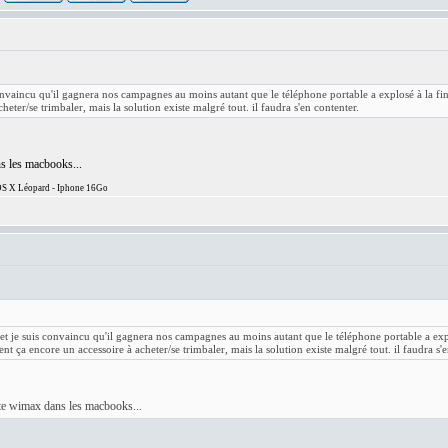
nvaincu qu'il gagnera nos campagnes au moins autant que le téléphone portable a explosé à la fin 
eter/se trimbaler, mais la solution existe malgré tout. il faudra s'en contenter.
ns les macbooks...
S X Léopard - Iphone 16Go
t je suis convaincu qu'il gagnera nos campagnes au moins autant que le téléphone portable a explo
nt ça encore un accessoire à acheter/se trimbaler, mais la solution existe malgré tout. il faudra s'e
arte wimax dans les macbooks...