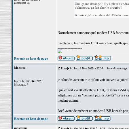
Messages: 65
Oui, ça me dérange ! Il y a plein d'endro
obligatoire, ça fait cher le progrès !
A moins qu'un modem std USB du mond
Normalement n'importe quel modem USB fonctionnera
maintenant, les modems USB sont chers, quelle que 
_________________
Revenir en haut de page
Maniere
Post� le: Jeu 13 Nov 2025 à 20:36
Sujet du message:
je rebondis avec un truc qu’on voit souvent aujourd
Inscrit le: 06 F�v 2025
Messages: 7
Que ce soit via Bluetooth ou USB, un
vieux GSM
qu
téléphones qui ne “tiennent plus la 3G/4G” juste à cau
modem externe.
Bref, avant de racheter un modem USB hors de prix, p
Revenir en haut de page
mosmsma
Post� le: Ven 06 F�v 2026 à 13:24
Sujet du message