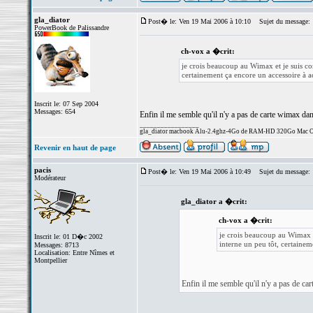
gla_diator
Post� le: Ven 19 Mai 2006 à 10:10
Sujet du message:
PowerBook de Palissandre
ch-vox a �crit:
je crois beaucoup au Wimax et je suis co
certainement ça encore un accessoire à ach
Inscrit le: 07 Sep 2004
Messages: 654
Enfin il me semble qu'il n'y a pas de carte wimax da
_________________
gla_diator macbook Alu-2.4ghz-4Go de RAM-HD 320Go Mac O
Revenir en haut de page
pacis
Post� le: Ven 19 Mai 2006 à 10:49
Sujet du message:
Modérateur
gla_diator a �crit:
ch-vox a �crit:
je crois beaucoup au Wimax e
Inscrit le: 01 D�c 2002
interne un peu tôt, certaineme
Messages: 8713
Localisation: Entre Nîmes et
Montpellier
Enfin il me semble qu'il n'y a pas de c