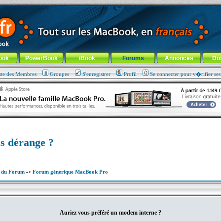
ade !
général
-
Aller au menu de la rubrique
ook
PowerBook
iBook
Forums
Annonces
Do
ste des Membres
Groupes
S'enregistrer
Profil
Se connecter pour v�rifier se
s dérange ?
x du Forum
->
Forum générique MacBook Pro
Auriez vous préféré un modem interne ?