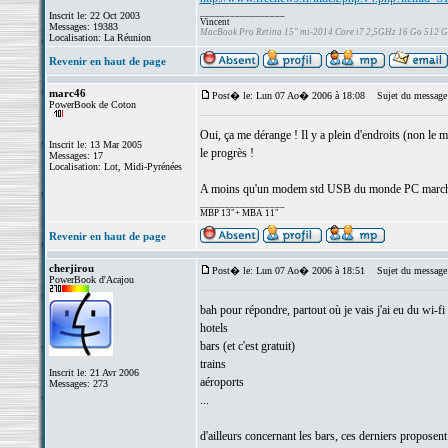
_________________
Inscrit le: 22 Oct 2003
Vincent
Messages: 19383
MacBook Pro Retina 15" mi-2014 Core i7 2,5GHz 16 Go 512 
Localisation: La Réunion
Revenir en haut de page
marc46
Post� le: Lun 07 Ao� 2006 à 18:08
Sujet du message
PowerBook de Coton
Oui, ça me dérange ! Il y a plein d'endroits (non le 
Inscrit le: 13 Mar 2005
le progrès !
Messages: 17
Localisation: Lot, Midi-Pyrénées
A moins qu'un modem std USB du monde PC march
_________________
MBP 13"+ MBA 11"
Revenir en haut de page
cherjirou
Post� le: Lun 07 Ao� 2006 à 18:51
Sujet du message
PowerBook d'Acajou
bah pour répondre, partout où je vais j'ai eu du wi-fi
hotels
bars (et c'est gratuit)
trains
Inscrit le: 21 Avr 2006
aéroports
Messages: 273
...
d'ailleurs concernant les bars, ces derniers proposent 