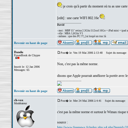
je crois qu'à partir du moment où tu as une carte w
[edit] : une carte WIFI 802.16e
_________________
David
- moi : MBP 15" retina 2.3Ghz 512ssd 16Go + iPad mini + ipad a
- elle : MBA 1,6Ghz V1
- mômes : que des PC !?!, j'ai loupé un truc là
Revenir en haut de page
Dandu
Post� le: Ven 19 Mai 2006 à 13:48
Sujet du message:
PowerBook de Chypre
Non, c'est pas la même norme.
Inscrit le: 12 Jan 2006
Messages: 65
disons que Apple pourrait améliorer la portée avec 
_________________
Revenir en haut de page
ch-vox
Post� le: Mer 24 Mai 2006 à 4:41
Sujet du message:
Modérateur
c'est pas la même norme et surtout le Wimax risque to
source :
http://www.freenews.fr/index.php.v4.php?itemid=3