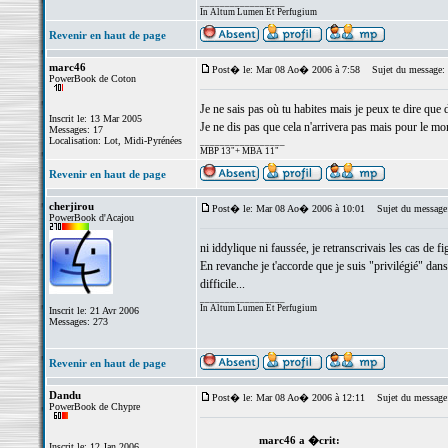
_________________
In Altum Lumen Et Perfugium
Revenir en haut de page
marc46
Post� le: Mar 08 Ao� 2006 à 7:58
Sujet du message:
PowerBook de Coton
Je ne sais pas où tu habites mais je peux te dire que 
Inscrit le: 13 Mar 2005
Je ne dis pas que cela n'arrivera pas mais pour le mo
Messages: 17
Localisation: Lot, Midi-Pyrénées
_________________
MBP 13"+ MBA 11"
Revenir en haut de page
cherjirou
Post� le: Mar 08 Ao� 2006 à 10:01
Sujet du message
PowerBook d'Acajou
ni iddylique ni faussée, je retranscrivais les cas de fi
En revanche je t'accorde que je suis "privilégié" dans
difficile...
_________________
In Altum Lumen Et Perfugium
Inscrit le: 21 Avr 2006
Messages: 273
Revenir en haut de page
Dandu
Post� le: Mar 08 Ao� 2006 à 12:11
Sujet du message
PowerBook de Chypre
marc46 a �crit:
Inscrit le: 12 Jan 2006