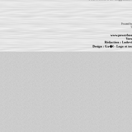
Powered b
T
www.powerboo
Vers
Rédaction :
Ludovi
Design :
Ga�l
- Logo et te
Informations :
PowerBook
-
MacBook Pro
-
i