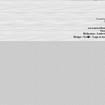
Powered b
T
www.powerboo
Vers
Rédaction :
Ludovi
Design :
Ga�l
- Logo et te
Informations :
PowerBook
-
MacBook Pro
-
i