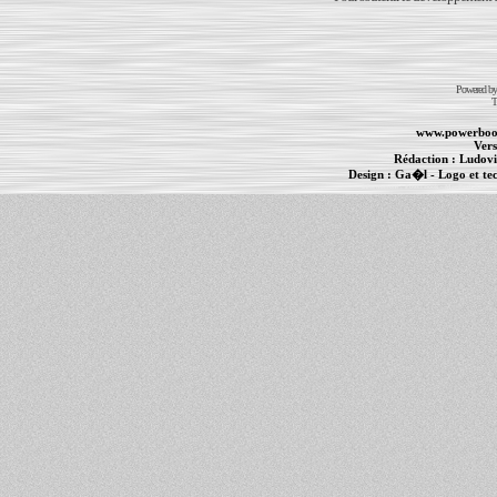
Powered b
T
www.powerboo
Vers
Rédaction :
Ludovi
Design :
Ga�l
- Logo et te
Informations :
PowerBook
-
MacBook Pro
-
i