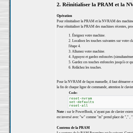
2. Réinitialiser la PRAM et la
Opération
Pour réinitialiser la PRAM et la NVRAM des machines
Pour réinitialiser la PRAM des machines récentes, pr
1. Éteignez votre machine.
2. Localisez les touches suivantes sur votre c
l'étape 4.
3. Allumez votre machine.
4. Appuyez et gardez enfoncées (simultanémen
5. Gardez ces touches enfoncées jusqu'à ce qu
6. Relâchez les touches.
Pour la NVRAM de façon manuelle, il faut démarrer 
la fin de chaque ligne de commande, attention le clav
Code:
reset-nvram
set-defaults
reset-all
Note :
sur le PowerBook, n’ayant pas de clavier externe,
est inversé avec "w" comme "m" prend place de "," , "
Contenu de la PRAM