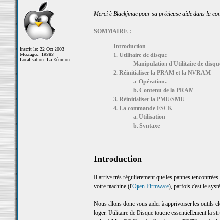
Merci à Blackjmac pour sa précieuse aide dans la cons
SOMMAIRE :
Introduction
Inscrit le: 22 Oct 2003
Messages: 19383
1. Utilitaire de disque
Localisation: La Réunion
Manipulation d'Utilitaire de disqu
2. Réinitialiser la PRAM et la NVRAM
a. Opérations
b. Contenu de la PRAM
3. Réinitialiser la PMU/SMU
4. La commande FSCK
a. Utilisation
b. Syntaxe
Introduction
Il arrive très régulièrement que les pannes rencontrées s
votre machine (l'
Open Firmware
), parfois c'est le sys
Nous allons donc vous aider à apprivoiser les outils c
loger. Utilitaire de Disque touche essentiellement la