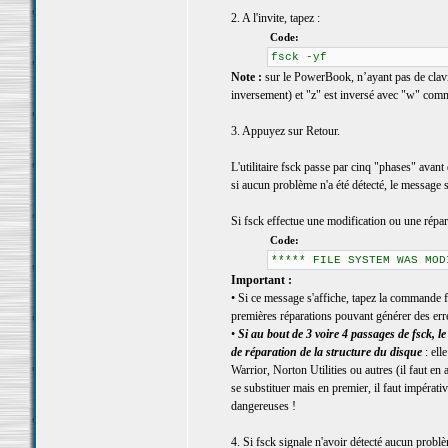
2. A l'invite, tapez :
Code:
fsck -yf
Note :
sur le PowerBook, n’ayant pas de clavier
inversement) et "z" est inversé avec "w" comm
3. Appuyez sur Retour.
L'utilitaire fsck passe par cinq "phases" avant 
si aucun problème n'a été détecté, le message
Si fsck effectue une modification ou une répar
Code:
***** FILE SYSTEM WAS MOD
Important :
• Si ce message s'affiche, tapez la commande fs
premières réparations pouvant générer des err
•
Si au bout de 3 voire 4 passages de fsck
de réparation de la structure du disque
: ell
Warrior, Norton Utilities ou autres (il faut en
se substituer mais en premier, il faut impérati
dangereuses !
4. Si fsck signale n'avoir détecté aucun problè