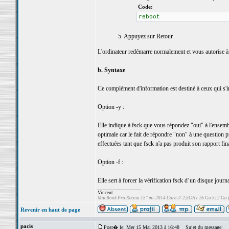
Code:
reboot
5. Appuyez sur Retour.
L'ordinateur redémarre normalement et vous autorise à
b. Syntaxe
Ce complément d'information est destiné à ceux qui s'
Option -y :
Elle indique à fsck que vous répondez "oui" à l'ensembl
optimale car le fait de répondre "non" à une question pr
effectuées tant que fsck n'a pas produit son rapport fina
Option -f :
Elle sert à forcer la vérification fsck d’un disque journa
_________________
Vincent
MacBook Pro Retina 15" mi-2014 Core i7 2,5GHz 16 Go 512 Go
Revenir en haut de page
pacis
Post� le: Mer 15 Mai 2013 à 16:48
Sujet du message: