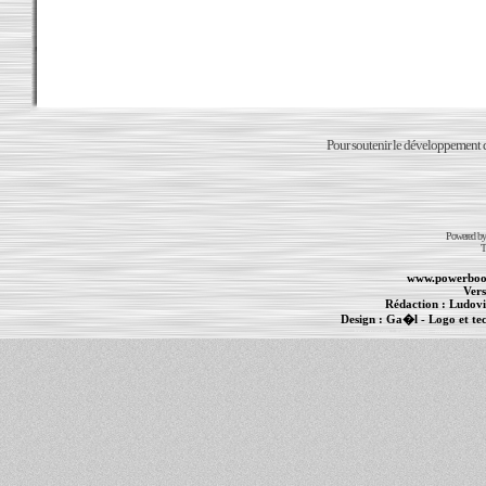
Pour soutenir le développement du
Powered b
T
www.powerboo
Vers
Rédaction :
Ludovi
Design :
Ga�l
- Logo et te
Informations :
PowerBook
-
MacBook Pro
-
i