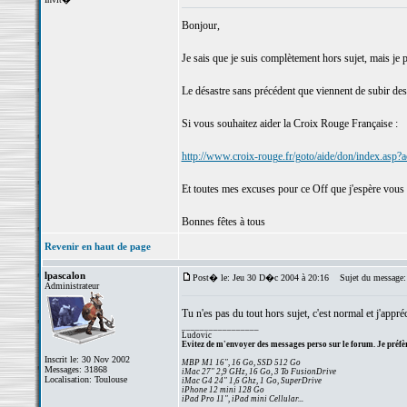
Bonjour,
Je sais que je suis complètement hors sujet, mais je pe
Le désastre sans précédent que viennent de subir des
Si vous souhaitez aider la Croix Rouge Française :
http://www.croix-rouge.fr/goto/aide/don/index.asp?
Et toutes mes excuses pour ce Off que j'espère vous
Bonnes fêtes à tous
Revenir en haut de page
lpascalon
Post� le: Jeu 30 D�c 2004 à 20:16
Sujet du message:
Administrateur
Tu n'es pas du tout hors sujet, c'est normal et j'appréc
_________________
Ludovic
Evitez de m'envoyer des messages perso sur le forum. Je préfèr
Inscrit le: 30 Nov 2002
MBP M1 16", 16 Go, SSD 512 Go
Messages: 31868
iMac 27" 2,9 GHz, 16 Go, 3 To FusionDrive
Localisation: Toulouse
iMac G4 24" 1,6 Ghz, 1 Go, SuperDrive
iPhone 12 mini 128 Go
iPad Pro 11", iPad mini Cellular...