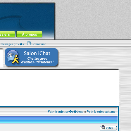
ssiers
À propos
s messages priv�s
Connexion
Voir le sujet pr�c�dent
::
Voir le sujet suivant