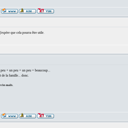
j'espère que cela pourra être utile.
un peu + un peu + un peu = beaucoup...
 de la famille... donc.
e les mails.