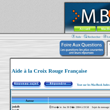
MacBook-fr.com : 100% Apple... 100% nom
Aller au contenu
-
Aller au menu 
Menu général
Accueil
MacB
Aide
Rechercher
Li
Aide à la Croix Rouge Française
Tout sur les MacBook Inde
Auteur
jmkdb
Post� le: Jeu 30 D�c 2004 à 19:58
Sujet du message: A
Invit�