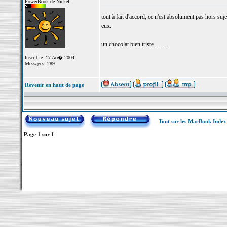
PowerBook de Nickel
tout à fait d'accord, ce n'est absolument pas hors suj
eux.
un chocolat bien triste.........
Inscrit le: 17 Ao� 2004
Messages: 289
Revenir en haut de page
Tout sur les MacBook Inde
Page
1
sur
1