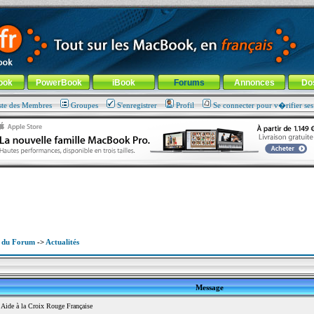
ade !
général
-
Aller au menu de la rubrique
ook
PowerBook
iBook
Forums
Annonces
Do
ste des Membres
Groupes
S'enregistrer
Profil
Se connecter pour v�rifier se
x du Forum
->
Actualités
Message
ide à la Croix Rouge Française