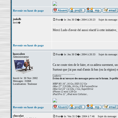
Revenir en haut de page
jmkdb
Post� le: Jeu 30 D�c 2004 à 20:23
Sujet du message:
Invit�
Merci Ludo d'avoir été aussi réactif à cette initiative, 
Revenir en haut de page
lpascalon
Post� le: Jeu 30 D�c 2004 à 20:33
Sujet du message:
Administrateur
Ca ne coute rien de le faire, et ca aidera surement, 
Surtout que j'ai pas mal d'amis là bas (ou la région) et
_________________
Ludovic
Inscrit le: 30 Nov 2002
Evitez de m'envoyer des messages perso sur le forum. Je préfèr
Messages: 31868
Localisation: Toulouse
MBP M1 16", 16 Go, SSD 512 Go
iMac 27" 2,9 GHz, 16 Go, 3 To FusionDrive
iMac G4 24" 1,6 Ghz, 1 Go, SuperDrive
iPhone 12 mini 128 Go
iPad Pro 11", iPad mini Cellular...
Revenir en haut de page
chocolat
Post� le: Ven 31 D�c 2004 à 7:46
Sujet du message: