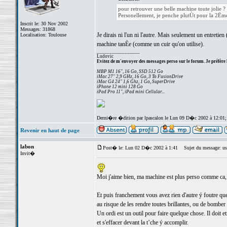
pour retrouver une belle machine toute jolie ?
Personellement, je penche plutÙt pour la 2Ëme
Inscrit le: 30 Nov 2002
Messages: 31868
Je dirais ni l'un ni l'autre. Mais seulement un entretie
Localisation: Toulouse
machine tanÈe (comme un cuir qu'on utilise).
_________________
Ludovic
Evitez de m'envoyer des messages perso sur le forum. Je préfère 
MBP M1 16", 16 Go, SSD 512 Go
iMac 27" 2,9 GHz, 16 Go, 3 To FusionDrive
iMac G4 24" 1,6 Ghz, 1 Go, SuperDrive
iPhone 12 mini 128 Go
iPad Pro 11", iPad mini Cellular...
Derni�re �dition par lpascalon le Lun 09 D�c 2002 à 12:01
Revenir en haut de page
labon
Post� le: Lun 02 D�c 2002 à 1:41
Sujet du message: us
Invit�
Moi j'aime bien, ma machine est plus perso comme ca, 
Et puis franchement vous avez rien d'autre ý foutre que
au risque de les rendre toutes brillantes, ou de bomber 
Un ordi est un outil pour faire quelque chose. Il doit e
et s'effacer devant la t’che ý accomplir.