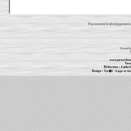
Pour soutenir le développement du
Powered b
T
www.powerboo
Vers
Rédaction :
Ludovi
Design :
Ga�l
- Logo et te
Informations :
PowerBook
-
MacBook Pro
-
i