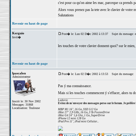
c'est pour ca qu'on aime les mac, parceque ca prends pa
Alors vous prenez pas la tete avec le clavier de votre m
Salutations
Revenir en haut de page
Kerguio
Post� le: Lun 02 D�c 2002 à 13:37
Sujet du message: et
Invit�
les touches de votre clavier donnent quoi? sur le mien, 
Revenir en haut de page
lpascalon
Post� le: Lun 02 D�c 2002 à 13:53
Sujet du message:
Administrateur
Pas ý ma connaissance.
Mais si les touches commencent ý s'effacer, alors tu do
_________________
Ludovic
Inscrit le: 30 Nov 2002
Evitez de m'envoyer des messages perso sur le forum. Je préfère 
Messages: 31868
Localisation: Toulouse
MBP M1 16", 16 Go, SSD 512 Go
iMac 27" 2,9 GHz, 16 Go, 3 To FusionDrive
iMac G4 24" 1,6 Ghz, 1 Go, SuperDrive
iPhone 12 mini 128 Go
iPad Pro 11", iPad mini Cellular...