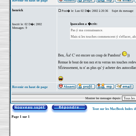
Revenir en haut de page
henrick
Post� le: Lun 02 D�c 2002 à 20:36
Sujet du message:
lpascalon a �crit:
Inscrit le: 02 D�c 2002
Messages: 9
Pas ý ma connaissance.
Mais si les touches commencent ý s'effacer, alo
Ben, Áa! C' est encore un coup de Pandora!
))
Remue le bout de ton nez et tu verras tes touches red
SÈrieusement, tu n' as plus qu' ý acheter des autocollan
Revenir en haut de page
Montrer les messages depuis:
Tout sur les MacBook Index 
Page
1
sur
1