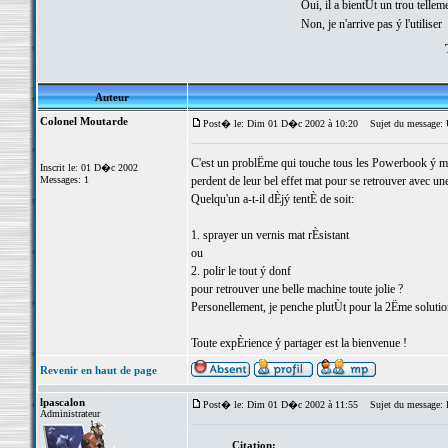
Oui, il a bientÙt un trou tellemen
Non, je n'arrive pas ý l'utiliser
Auteur
Colonel Moutarde
Post� le: Dim 01 D�c 2002 à 10:20
Sujet du message: Us
C'est un problËme qui touche tous les Powerbook ý ma 
Inscrit le: 01 D�c 2002
Messages: 1
perdent de leur bel effet mat pour se retrouver avec un
Quelqu'un a-t-il dÈjý tentÈ de soit:
1. sprayer un vernis mat rÈsistant
ou
2. polir le tout ý donf
pour retrouver une belle machine toute jolie ?
Personellement, je penche plutÙt pour la 2Ëme solutio
Toute expÈrience ý partager est la bienvenue !
Revenir en haut de page
lpascalon
Post� le: Dim 01 D�c 2002 à 11:55
Sujet du message: Re
Administrateur
Citation: