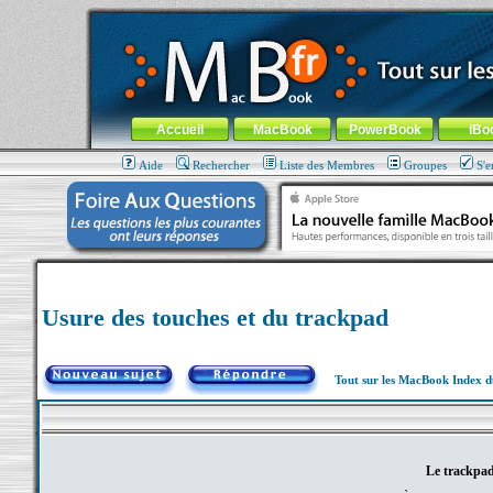
MacBook-fr.com : 100% Apple... 100% nomade !
Aller au contenu
-
Aller au menu général
-
Aller au menu de la
Menu général
Accueil
MacBook
PowerBook
iBo
Aide
Rechercher
Liste des Membres
Groupes
S'e
Usure des touches et du trackpad
Tout sur les MacBook Index 
Le trackpad