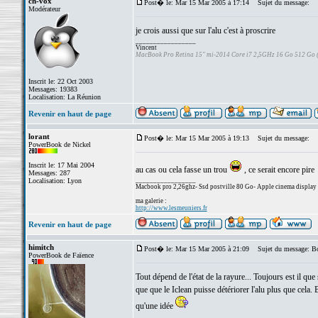
ch-vox
Post� le: Mar 15 Mar 2005 à 17:14
Sujet du message:
Modérateur
je crois aussi que sur l'alu c'est à proscrire
_________________
Vincent
MacBook Pro Retina 15" mi-2014 Core i7 2,5GHz 16 Go 512 Go
Inscrit le: 22 Oct 2003
Messages: 19383
Localisation: La Réunion
Revenir en haut de page
lorant
Post� le: Mar 15 Mar 2005 à 19:13
Sujet du message:
PowerBook de Nickel
Inscrit le: 17 Mai 2004
au cas ou cela fasse un trou
, ce serait encore pire
Messages: 287
_________________
Localisation: Lyon
Macbook pro 2,26ghz- Ssd postville 80 Go- Apple cinema display
ma galerie :
http://www.lesmeuniers.fr
Revenir en haut de page
himitch
Post� le: Mar 15 Mar 2005 à 21:09
Sujet du message: Bo
PowerBook de Faïence
Tout dépend de l'état de la rayure... Toujours est il que 
que que le Iclean puisse détériorer l'alu plus que cela. 
qu'une idée