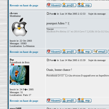
Revenir en haut de page
ch-vox
Post� le: Lun 14 Mar 2005 à 12:53
Sujet du message:
Modérateur
pourquoi Adieu ? :'(
_________________
Vincent
MacBook Pro Retina 15" mi-2014 Core i7 2,5GHz 16 Go 512 Go
Inscrit le: 22 Oct 2003
Messages: 19383
Localisation: La Réunion
Revenir en haut de page
Bsp
Post� le: Lun 14 Mar 2005 à 15:59
Sujet du message:
PowerBook de Bois
Ouais, bonne chance !
_________________
Powerbook G4 15" 1,5 Ghz révision D upgradé avec un SuperDri
Inscrit le: 24 F�v 2005
Messages: 51
Localisation: Paris 17
Revenir en haut de page
steve2408