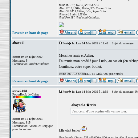
MBP M1 16", 16 Go, SSD 512 Go
iMac 27" 2,9 GHz, 16 Go, 3 To FusionDrive
iMac G4 24" 1,6 Ghz, 1 Go, SuperDrive
iPhone 12 mini 128 Go
iPad Pro 11", iPad mini Cellular...
Revenir en haut de page
abayod
Post� le: Lun 14 Mar 2005 à 11:42
Sujet du message:
Merci les amis et Adieu.
Inscrit le: 02 D�c 2002
Messages: 5
J'ai remis mon profil à jour Ludo, au cas où j'en récha
Localisation: Ardèche/Drôme/
Continuez votre super boulot.
_________________
Pismo 900 1Gb de Ram DD 60 GB à 7200 (Une fusée)
Revenir en haut de page
steve2408
Post� le: Lun 14 Mar 2005 à 11:59
Sujet du message: Re: 
PowerBook de Chêne
abayod a �crit:
c'est celui d'une copine elle va me tuer.
Inscrit le: 11 D�c 2003
Messages: 815
Localisation: Vesoul et Belgique
pour les racines...
Elle était belle?
_________________
Une floppée d'imacs:233,400,600 et 800; et un bel Alu 15 tout neuf e