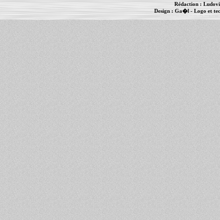
Rédaction :
Ludovi
Design :
Ga�l
- Logo et te
Informations :
PowerBook
-
MacBook Pro
-
i