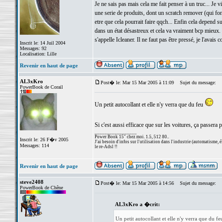
Je ne sais pas mais cela me fait penser à un truc... Je
une serie de produits, dont un scratch remover (qui fonc
etre que cela pourrait faire qqch... Enfin cela depend 
dans un état désastreux et cela va vraiment bcp mieux. 
s'appelle Icleaner. Il ne faut pas être pressé, je l'avai
Inscrit le: 14 Juil 2004
Messages: 92
Localisation: Lille
Revenir en haut de page
AL3xKro
Post� le: Mar 15 Mar 2005 à 11:09
Sujet du message:
PowerBook de Corail
Un petit autocollant et elle n'y verra que du feu
Si c'est aussi efficace que sur les voitures, ça passera
_________________
Power Book 15" chez moi. 1.5, 512 80..
Inscrit le: 26 F�v 2005
J'ai besoin d'infos sur l'utilisation dans l'industrie (automatisme,
Messages: 114
le re-Adsl !!
Revenir en haut de page
steve2408
Post� le: Mar 15 Mar 2005 à 14:56
Sujet du message:
PowerBook de Chêne
AL3xKro a �crit:
Un petit autocollant et elle n'y verra que du f