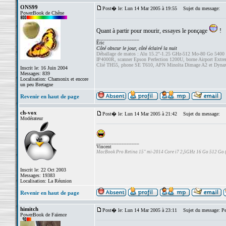
ONS99
Post� le: Lun 14 Mar 2005 à 19:55
Sujet du message:
PowerBook de Chêne
Quant à partir pour mourir, essayes le ponçage
!
_________________
Éric
Côté obscur le jour, côté éclairé la nuit
Déballage de matos : Alu 15.2"-1.25 GHz-512 Mo-80 Go 5400
IP4000R, scanner Epson Perfection 1200U, borne Airport Ext
Clié TH55, phone SE T610, APN Minolta Dimage A2 et Dyna
Inscrit le: 16 Juin 2004
Messages: 839
Localisation: Chamonix et encore
un peu Bretagne
Revenir en haut de page
ch-vox
Post� le: Lun 14 Mar 2005 à 21:42
Sujet du message:
Modérateur
_________________
Vincent
MacBook Pro Retina 15" mi-2014 Core i7 2,5GHz 16 Go 512 Go
Inscrit le: 22 Oct 2003
Messages: 19383
Localisation: La Réunion
Revenir en haut de page
himitch
Post� le: Lun 14 Mar 2005 à 23:11
Sujet du message: Peu
PowerBook de Faïence