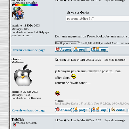
Post� le: Lun 14 Mar 2005 à 15:59
Sujet du message:
PowerBook de Chêne
ch-vox a �crit:
pourquoi Adieu ? :'(
Inscrit le: 11 D�c 2003
Messages: 815
Localisation: Vesoul et Belgique
pour les racines...
Ben, une rayure sur un Powerbook, c'est une raison su
_________________
Une floppée d'imacs:233,400,600 et 800; et un bel Alu 15 tout neuf e
Revenir en haut de page
ch-vox
Post� le: Lun 14 Mar 2005 à 16:20
Sujet du message:
Modérateur
je le voyais pas en aussi mauvaise posture... bon...
adieu alors
content de t'avoir connu....
Inscrit le: 22 Oct 2003
Messages: 19383
Localisation: La Réunion
_________________
Vincent
MacBook Pro Retina 15" mi-2014 Core i7 2,5GHz 16 Go 512 Go
Revenir en haut de page
ThibThib
Post� le: Lun 14 Mar 2005 à 16:28
Sujet du message:
PowerBook de Coton