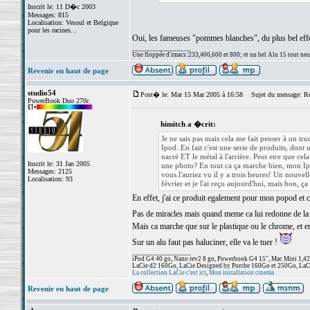
Inscrit le: 11 D�c 2003
Messages: 815
Localisation: Vesoul et Belgique
pour les racines...
Oui, les fameuses "pommes blanches", du plus bel eff
_________________
Une floppée d'imacs:233,400,600 et 800; et un bel Alu 15 tout neuf e
Revenir en haut de page
studio54
Post� le: Mar 15 Mar 2005 à 16:58
Sujet du message: Re: 
PowerBook Duo 270c
himitch a �crit:
Je ne sais pas mais cela me fait penser à un tr
Ipod. En fait c'est une serie de produits, dont 
nacré ET le métal à l'arrière. Peut etre que ce
Inscrit le: 31 Jan 2005
une photo? En tout ca ça marche bien, mon Ipod
Messages: 2125
vous l'auriez vu il y a trois heures! Un nouvell
Localisation: 93
février et je l'ai reçu aujourd'hui, mais bon, ç
En effet, j'ai ce produit egalement pour mon popod et 
Pas de miracles mais quand meme ca lui redonne de la
Mais ca marche que sur le plastique ou le chrome, et en
Sur un alu faut pas haluciner, elle va le tuer !
_________________
iPod G4 40 go, Nano rev2 8 go, Powerbook G4 15", Mac Mini 1,
LaCie d2 160Go, LaCie Designed by Porche 160Go et 250Go, L
La collection LaCie c'est ici
,
Mon installation cinema
Revenir en haut de page