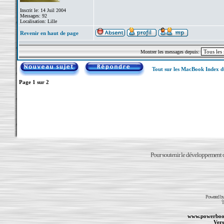
Inscrit le: 14 Juil 2004
Messages: 92
Localisation: Lille
Revenir en haut de page
Montrer les messages depuis:
Tout sur les MacBook Index 
Page
1
sur
2
Pour soutenir le développement du
Powered b
T
www.powerboo
Vers