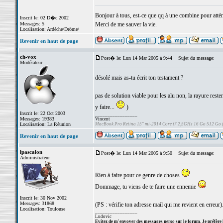
Bonjour à tous, est-ce que qq à une combine pour atténu
Inscrit le: 02 D�c 2002
Messages: 5
Merci de me sauver la vie.
Localisation: Ardèche/Drôme/
Revenir en haut de page
ch-vox
Post� le: Lun 14 Mar 2005 à 9:44
Sujet du message:
Modérateur
désolé mais as-tu écrit ton testament ?
pas de solution viable pour les alu non, la rayure rester
y faire...
)
Inscrit le: 22 Oct 2003
_________________
Messages: 19383
Vincent
Localisation: La Réunion
MacBook Pro Retina 15" mi-2014 Core i7 2,5GHz 16 Go 512 Go
Revenir en haut de page
lpascalon
Post� le: Lun 14 Mar 2005 à 9:50
Sujet du message:
Administrateur
Rien à faire pour ce genre de choses
Dommage, tu viens de te faire une ennemie
Inscrit le: 30 Nov 2002
Messages: 31868
(PS : vérifie ton adresse mail qui me revient en erreur)
Localisation: Toulouse
_________________
Ludovic
Evitez de m'envoyer des messages perso sur le forum. Je préfère 