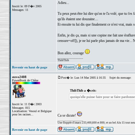
Adieu...
Inscrit le: 09 F�v 2005
Messages: 11
Tu peux peut-être lui dire qu'on te l'a volé, que tu t'es
qu'ils étaient une douzaine....
Et ensuite tu lui dis que finalement ce n'est vrai, mais s
Enfin, je dis ça, mais si une copine me fait une éraflu
censure=off]), je ne lui parle plus jamais de ma vie...
Bon allez, courage
_________________
ThibThib
Revenir en haut de page
steve2408
Post� le: Lun 14 Mar 2005 à 16:35
Sujet du message:
PowerBook de Chêne
ThibThib a �crit:
quoiqu'elle puisse faire pour se faire pardonn
Inscrit le: 11 D�c 2003
Messages: 815
Localisation: Vesoul et Belgique
pour les racines...
Ca se dicute!
_________________
Une floppée d'imacs:233,400,600 et 800; et un bel Alu 15 tout neuf e
Revenir en haut de page