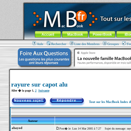
MacBook-fr.com : 100% Apple... 100% nomade !
Aller au contenu
-
Aller au menu général
-
Aller au menu de la
Menu général
Accueil
MacBook
PowerBook
iBo
Aide
Rechercher
Liste des Membres
Groupes
S'e
rayure sur capot alu
Aller � la page
1
,
2
Suivante
Tout sur les MacBook Index 
Auteur
abayod
Post� le: Lun 14 Mar 2005 à 7:27
Sujet du message: rayur