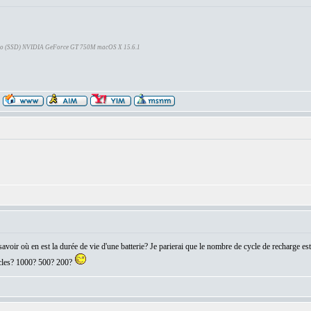
Go (SSD) NVIDIA GeForce GT 750M macOS X 15.6.1
 savoir où en est la durée de vie d'une batterie? Je parierai que le nombre de cycle de recharge e
ycles? 1000? 500? 200?