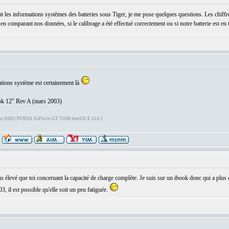
t les informations systèmes des batteries sous Tiger, je me pose quelques questions. Les chiffre
er, en comparant nos données, si le calibrage a été effectué correctement ou si notre batterie est en
mations système est certainement là
ook 12" Rev A (mars 2003)
Go (SSD) NVIDIA GeForce GT 750M macOS X 15.6.1
lus élevé que toi concernant la capacité de charge complète. Je suis sur un ibook donc qui a plus d
03, il est possible qu'elle soit un peu fatiguée.