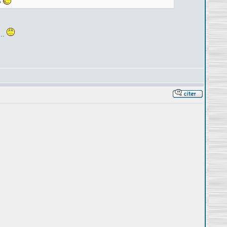
?
ie…