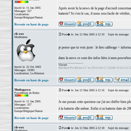
Inscrit le: 11 Jan 2005
Après avoir lu la news de la page d'accueil concernan
Messages: 357
batterie? Si c'est le cas, il nous sera facile de vérifi
Localisation:
Europe/Belgique/Namur
Revenir en haut de page
ch-vox
Post� le: Jeu 12 Mai 2005 à 12:10
Sujet du message:
Modérateur
je pense que tu vois juste : le lien calibrage > infor
dans la news ce sont des infos liées à mon powerb
_________________
Vincent
Inscrit le: 22 Oct 2003
MacBook Pro Retina 15" mi-2014 Core i7 2,5GHz 16 Go 512 
Messages: 19383
Localisation: La Réunion
Revenir en haut de page
Shukugawa
Post� le: Jeu 12 Mai 2005 à 12:16
Sujet du message:
PowerBook de Rubis
Inscrit le: 11 Jan 2005
Je me posais cette question car j'ai un chiffre bien p
Messages: 357
Localisation:
à la batterie elle-même. Enfin si ta batterie date de 20
Europe/Belgique/Namur
Revenir en haut de page
ch-vox
Post� le: Jeu 12 Mai 2005 à 12:18
Sujet du message:
Modérateur