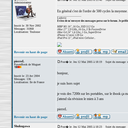
Administrateur
En général c'est de l'ordre de 500 cycles la moyenne.
_________________
Ludovic
Evitez de m'envoyer des messages perso sur le forum. Je préfèr
Inscrit le: 30 Nov 2002
MBP M1 16", 16 Go, SSD 512 Go
Messages: 31868
iMac 27" 2,9 GHz, 16 Go, 3 To FusionDrive
Localisation: Toulouse
iMac G4 24" 1,6 Ghz, 1 Go, SuperDrive
iPhone 12 mini 128 Go
iPad Pro 11", iPad mini Cellular...
Revenir en haut de page
pierreL
Post� le: Jeu 12 Mai 2005 à 18:19
Sujet du message: s
PowerBook de Muguet
bonjour,
Inscrit le: 23 Avr 2004
Messages: 136
Localisation: Ile de France
je suis hors sujet
je vois des 7200t sur les portables, sur le ibook ça 
j'attend sla révision le mien à 3 ans
pierreL
Revenir en haut de page
Shukugawa
Post� le: Jeu 12 Mai 2005 à 18:23
Sujet du message: