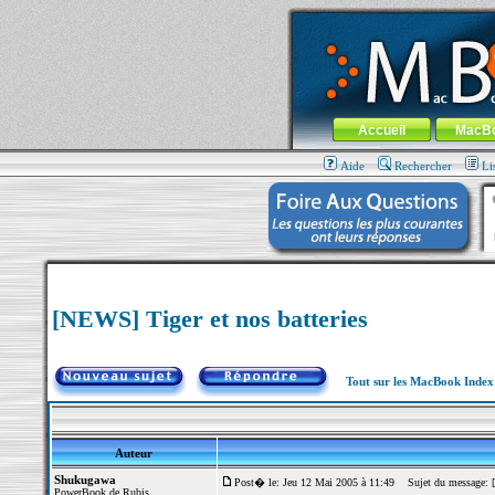
MacBook-fr.com : 100% Apple... 100% nom
Aller au contenu
-
Aller au menu 
Menu général
Accueil
MacB
Aide
Rechercher
Li
[NEWS] Tiger et nos batteries
Tout sur les MacBook Inde
Auteur
Shukugawa
Post� le: Jeu 12 Mai 2005 à 11:49
Sujet du message: [N
PowerBook de Rubis