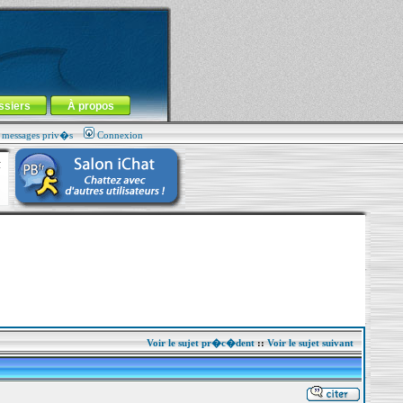
ssiers
À propos
s messages priv�s
Connexion
Voir le sujet pr�c�dent
::
Voir le sujet suivant