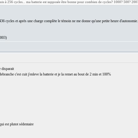
uis à 256 cycles... ma batterie est supposée être bonne pour combien de cycles? 1000? 500? 200
he 436 cycles et après une charge complète le témoin ne me donne qu'une petite heure d'autonom
2003)
 disparait
 debranche c'est cuit j'enleve la batterie et je la remet au bout de 2 min et 100%
i est plutot sédentaire