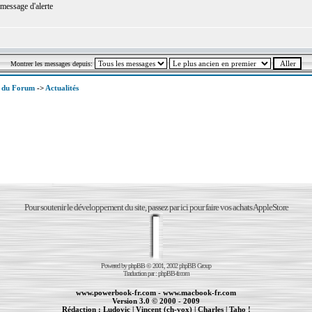
message d'alerte
Montrer les messages depuis:
x du Forum
->
Actualités
Pour soutenir le développement du site, passez par ici pour faire vos achats AppleStore
Powered by
phpBB
© 2001, 2002 phpBB Group
Traduction par :
phpBB-fr.com
www.powerbook-fr.com
-
www.macbook-fr.com
Version 3.0 © 2000 - 2009
Rédaction :
Ludovic
|
Vincent (ch-vox)
|
Charles
|
Taho !