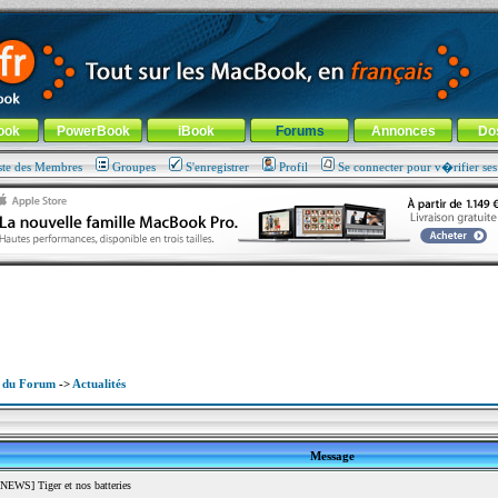
ade !
général
-
Aller au menu de la rubrique
ook
PowerBook
iBook
Forums
Annonces
Do
ste des Membres
Groupes
S'enregistrer
Profil
Se connecter pour v�rifier se
x du Forum
->
Actualités
Message
EWS] Tiger et nos batteries