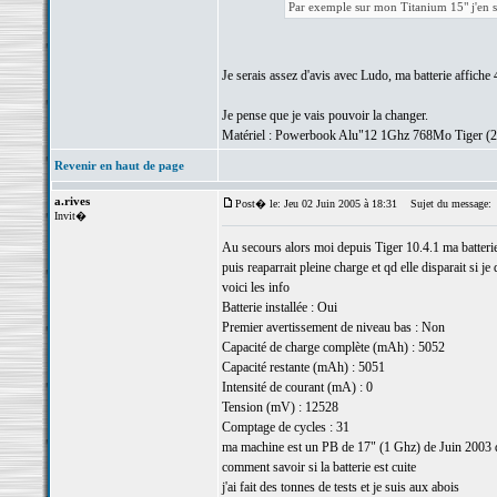
Par exemple sur mon Titanium 15" j'en s
Je serais assez d'avis avec Ludo, ma batterie affic
Je pense que je vais pouvoir la changer.
Matériel : Powerbook Alu"12 1Ghz 768Mo Tiger (
Revenir en haut de page
a.rives
Post� le: Jeu 02 Juin 2005 à 18:31
Sujet du message:
Invit�
Au secours alors moi depuis Tiger 10.4.1 ma batterie
puis reaparrait pleine charge et qd elle disparait si je
voici les info
Batterie installée : Oui
Premier avertissement de niveau bas : Non
Capacité de charge complète (mAh) : 5052
Capacité restante (mAh) : 5051
Intensité de courant (mA) : 0
Tension (mV) : 12528
Comptage de cycles : 31
ma machine est un PB de 17" (1 Ghz) de Juin 2003 qu
comment savoir si la batterie est cuite
j'ai fait des tonnes de tests et je suis aux abois