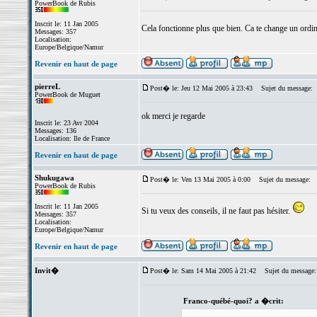
PowerBook de Rubis
Inscrit le: 11 Jan 2005
Cela fonctionne plus que bien. Ca te change un ordin
Messages: 357
Localisation:
Europe/Belgique/Namur
Revenir en haut de page
pierreL
Post� le: Jeu 12 Mai 2005 à 23:43
Sujet du message:
PowerBook de Muguet
ok merci je regarde
Inscrit le: 23 Avr 2004
Messages: 136
Localisation: Ile de France
Revenir en haut de page
Shukugawa
Post� le: Ven 13 Mai 2005 à 0:00
Sujet du message:
PowerBook de Rubis
Inscrit le: 11 Jan 2005
Si tu veux des conseils, il ne faut pas hésiter.
Messages: 357
Localisation:
Europe/Belgique/Namur
Revenir en haut de page
Invit�
Post� le: Sam 14 Mai 2005 à 21:42
Sujet du message:
Franco-québé-quoi? a �crit: