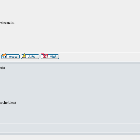
e les mails.
ujet
marche bien?