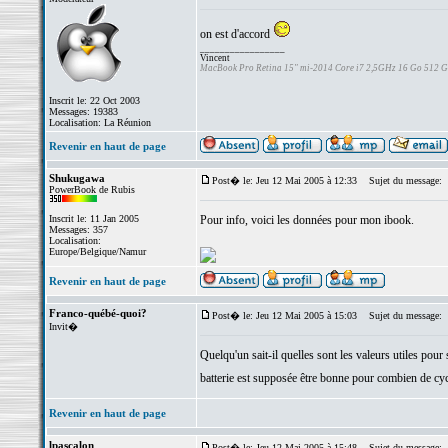
on est d'accord
_________________
Vincent
MacBook Pro Retina 15" mi-2014 Core i7 2,5GHz 16 Go 512 
Inscrit le: 22 Oct 2003
Messages: 19383
Localisation: La Réunion
Revenir en haut de page
Shukugawa
Post� le: Jeu 12 Mai 2005 à 12:33
Sujet du message:
PowerBook de Rubis
Inscrit le: 11 Jan 2005
Pour info, voici les données pour mon ibook.
Messages: 357
Localisation:
Europe/Belgique/Namur
Revenir en haut de page
Franco-québé-quoi?
Post� le: Jeu 12 Mai 2005 à 15:03
Sujet du message:
Invit�
Quelqu'un sait-il quelles sont les valeurs utiles pour
batterie est supposée être bonne pour combien de c
Revenir en haut de page
lpascalon
Post� le: Jeu 12 Mai 2005 à 15:48
Sujet du message: