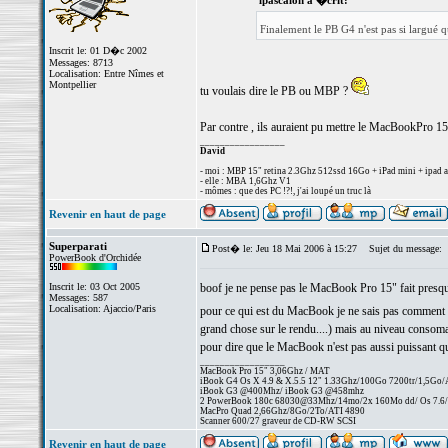
lpascalon a �crit:
Finalement le PB G4 n'est pas si largué 
Inscrit le: 01 D�c 2002
Messages: 8713
Localisation: Entre Nîmes et
Montpellier
tu voulais dire le PB ou MBP ?
Par contre , ils auraient pu mettre le MacBookPro 15",
_________________
David
- moi : MBP 15" retina 2.3Ghz 512ssd 16Go + iPad mini + ipad a
- elle : MBA 1,6Ghz V1
- mômes : que des PC !?!, j'ai loupé un truc là
Revenir en haut de page
Superparati
Post� le: Jeu 18 Mai 2006 à 15:27
Sujet du message:
PowerBook d'Orchidée
Inscrit le: 03 Oct 2005
boof je ne pense pas le MacBook Pro 15" fait presque
Messages: 587
Localisation: Ajaccio/Paris
pour ce qui est du MacBook je ne sais pas comment i
grand chose sur le rendu....) mais au niveau consom
pour dire que le MacBook n'est pas aussi puissant que 
_________________
MacBook Pro 15" 3,06Ghz / MAT
iBook G4 Os X 4.9 & X.5.5 12" 1.33Ghz/100Go 7200tr/1,5Go
iBook G3 @400Mhz/ iBook G3 @458mhz
2 PowerBook 180c 68030@33Mhz/14mo/2x 160Mo dd/ Os 7.6/25
MacPro Quad 2,66Ghz/8Go/2To/ATI 4890
Scanner 600/27 graveur de CD-RW SCSI
Revenir en haut de page