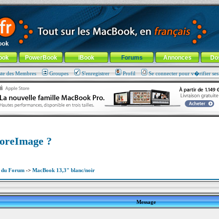
ade !
général
-
Aller au menu de la rubrique
ook
PowerBook
iBook
Forums
Annonces
Do
ste des Membres
Groupes
S'enregistrer
Profil
Se connecter pour v�rifier se
oreImage ?
x du Forum
->
MacBook 13,3" blanc/noir
Message