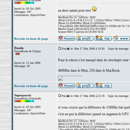
PowerBook d'Orchidée
Inscrit le: 03 Oct 2005
aa alors autant pour moi
Messages: 587
_________________
Localisation: Ajaccio/Paris
MacBook Pro 15" 3,06Ghz / MAT
iBook G4 Os X 4.9 & X.5.5 12" 1.33Ghz/100Go 7200tr/1,5Go
iBook G3 @400Mhz/ iBook G3 @458mhz
2 PowerBook 180c 68030@33Mhz/14mo/2x 160Mo dd/ Os 7.6/25
MacPro Quad 2,66Ghz/8Go/2To/ATI 4890
Scanner 600/27 graveur de CD-RW SCSI
Revenir en haut de page
Dandu
Post� le: Mer 17 Mai 2006 à 19:30
Sujet du message:
PowerBook de Chypre
Pour la vitesse c'est marqué dans les developer note 
Inscrit le: 12 Jan 2006
Messages: 65
400Mhz dans le Mini, 250 dans le MacBook.
_________________
Revenir en haut de page
Superparati
Post� le: Mer 17 Mai 2006 à 22:19
Sujet du message:
PowerBook d'Orchidée
Inscrit le: 03 Oct 2005
et vous croyez que la différence de 150Mhz fait quelq
Messages: 587
Localisation: Ajaccio/Paris
c'est un peu la différence quand on augment le GPU d
_________________
MacBook Pro 15" 3,06Ghz / MAT
iBook G4 Os X 4.9 & X.5.5 12" 1.33Ghz/100Go 7200tr/1,5Go
iBook G3 @400Mhz/ iBook G3 @458mhz
2 PowerBook 180c 68030@33Mhz/14mo/2x 160Mo dd/ Os 7.6/25