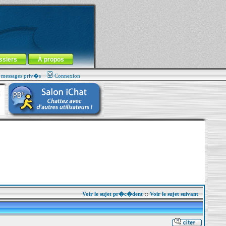
ssiers
À propos
s messages priv�s
Connexion
Voir le sujet pr�c�dent
::
Voir le sujet suivant