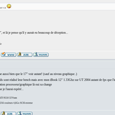
que ca
 et là je pense qu'il y aurait eu beaucoup de déception...
ir
 aussi bien que le 17" voir autant! (sauf au niveau graphique..)
ls sont réalisé leur bench mais avec mon iBook 12" 1.33Ghz sur UT 2004 autant de fps que l'i
ation processeur/graphique là oui sa change
je l'aurai espéré...
/ATI 9550 32Vram
6 couleurs 4,6Go SCSI externe