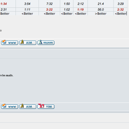
ir
e les mails.