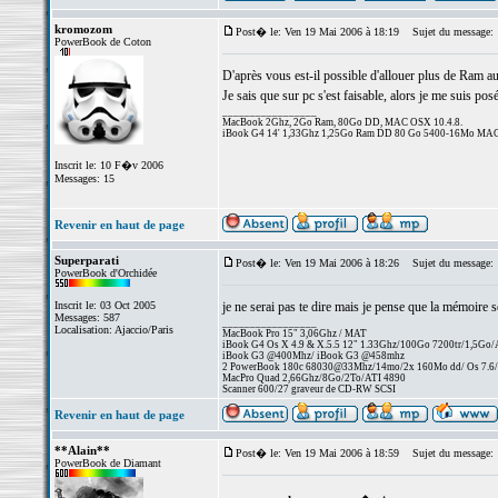
kromozom
Post� le: Ven 19 Mai 2006 à 18:19
Sujet du message:
PowerBook de Coton
D'après vous est-il possible d'allouer plus de Ram
Je sais que sur pc s'est faisable, alors je me suis posé
_________________
MacBook 2Ghz, 2Go Ram, 80Go DD, MAC OSX 10.4.8.
iBook G4 14' 1,33Ghz 1,25Go Ram DD 80 Go 5400-16Mo MAC
Inscrit le: 10 F�v 2006
Messages: 15
Revenir en haut de page
Superparati
Post� le: Ven 19 Mai 2006 à 18:26
Sujet du message:
PowerBook d'Orchidée
Inscrit le: 03 Oct 2005
je ne serai pas te dire mais je pense que la mémoire 
Messages: 587
_________________
Localisation: Ajaccio/Paris
MacBook Pro 15" 3,06Ghz / MAT
iBook G4 Os X 4.9 & X.5.5 12" 1.33Ghz/100Go 7200tr/1,5Go
iBook G3 @400Mhz/ iBook G3 @458mhz
2 PowerBook 180c 68030@33Mhz/14mo/2x 160Mo dd/ Os 7.6/25
MacPro Quad 2,66Ghz/8Go/2To/ATI 4890
Scanner 600/27 graveur de CD-RW SCSI
Revenir en haut de page
**Alain**
Post� le: Ven 19 Mai 2006 à 18:59
Sujet du message:
PowerBook de Diamant