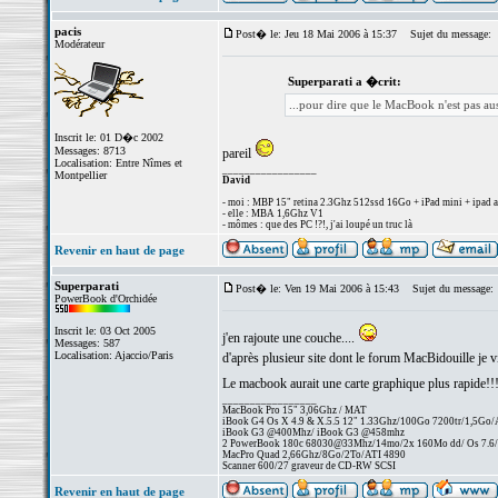
pacis
Post� le: Jeu 18 Mai 2006 à 15:37
Sujet du message:
Modérateur
Superparati a �crit:
...pour dire que le MacBook n'est pas auss
Inscrit le: 01 D�c 2002
Messages: 8713
pareil
Localisation: Entre Nîmes et
_________________
Montpellier
David
- moi : MBP 15" retina 2.3Ghz 512ssd 16Go + iPad mini + ipad a
- elle : MBA 1,6Ghz V1
- mômes : que des PC !?!, j'ai loupé un truc là
Revenir en haut de page
Superparati
Post� le: Ven 19 Mai 2006 à 15:43
Sujet du message:
PowerBook d'Orchidée
Inscrit le: 03 Oct 2005
j'en rajoute une couche....
Messages: 587
Localisation: Ajaccio/Paris
d'après plusieur site dont le forum MacBidouille je
Le macbook aurait une carte graphique plus rapide!!
_________________
MacBook Pro 15" 3,06Ghz / MAT
iBook G4 Os X 4.9 & X.5.5 12" 1.33Ghz/100Go 7200tr/1,5Go
iBook G3 @400Mhz/ iBook G3 @458mhz
2 PowerBook 180c 68030@33Mhz/14mo/2x 160Mo dd/ Os 7.6/25
MacPro Quad 2,66Ghz/8Go/2To/ATI 4890
Scanner 600/27 graveur de CD-RW SCSI
Revenir en haut de page