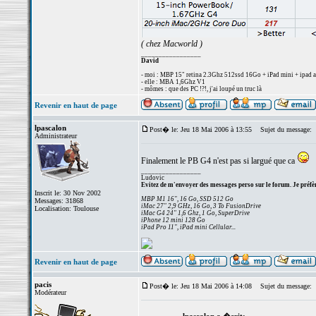
( chez Macworld )
_________________
David
- moi : MBP 15" retina 2.3Ghz 512ssd 16Go + iPad mini + ipad a
- elle : MBA 1,6Ghz V1
- mômes : que des PC !?!, j'ai loupé un truc là
Revenir en haut de page
lpascalon
Post� le: Jeu 18 Mai 2006 à 13:55
Sujet du message:
Administrateur
Finalement le PB G4 n'est pas si largué que ca
_________________
Ludovic
Evitez de m'envoyer des messages perso sur le forum. Je préfèr
Inscrit le: 30 Nov 2002
MBP M1 16", 16 Go, SSD 512 Go
Messages: 31868
iMac 27" 2,9 GHz, 16 Go, 3 To FusionDrive
Localisation: Toulouse
iMac G4 24" 1,6 Ghz, 1 Go, SuperDrive
iPhone 12 mini 128 Go
iPad Pro 11", iPad mini Cellular...
Revenir en haut de page
pacis
Post� le: Jeu 18 Mai 2006 à 14:08
Sujet du message:
Modérateur