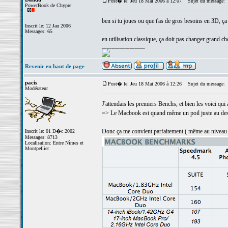
Post� le: Jeu 18 Mai 2006 à 12:07
Sujet du message:
PowerBook de Chypre
ben si tu joues ou que t'as de gros besoins en 3D, ça
Inscrit le: 12 Jan 2006
Messages: 65
en utilisation classique, ça doit pas changer grand 
_________________
Revenir en haut de page
pacis
Post� le: Jeu 18 Mai 2006 à 12:26
Sujet du message:
Modérateur
J'attendais les premiers Benchs, et bien les voici qui a
=> Le Macbook est quand même un poil juste au dess
Donc ça me convient parfaitement ( même au niveau d
Inscrit le: 01 D�c 2002
Messages: 8713
Localisation: Entre Nîmes et
Montpellier