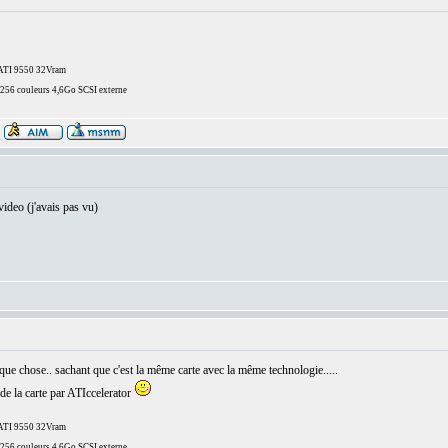
/ATI 9550 32Vram
6 couleurs 4,6Go SCSI externe
video (j'avais pas vu)
ue chose.. sachant que c'est la même carte avec la même technologie.....
e la carte par ATIccelerator
/ATI 9550 32Vram
6 couleurs 4,6Go SCSI externe