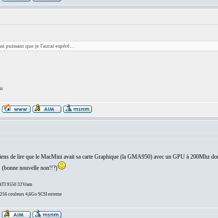
i puissant que je l'aurai espéré...
ir
 viens de lire que le MacMini avait sa carte Graphique (la GMA950) avec un GPU à 200Mhz donc c
! (bonne nouvelle non!!?)
/ATI 9550 32Vram
6 couleurs 4,6Go SCSI externe