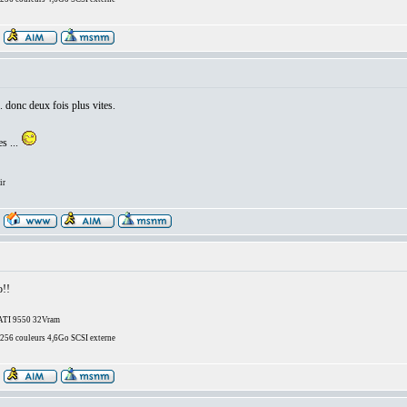
. donc deux fois plus vites.
s ...
ir
o!!
/ATI 9550 32Vram
6 couleurs 4,6Go SCSI externe