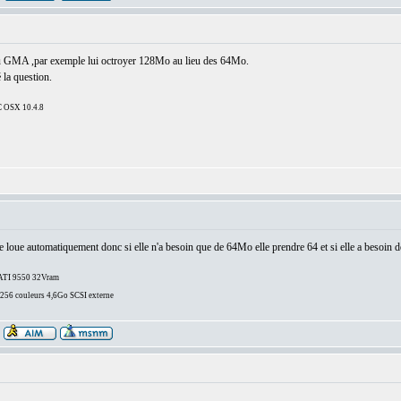
 au GMA ,par exemple lui octroyer 128Mo au lieu des 64Mo.
 la question.
 OSX 10.4.8
se loue automatiquement donc si elle n'a besoin que de 64Mo elle prendre 64 et si elle a besoin d
/ATI 9550 32Vram
6 couleurs 4,6Go SCSI externe