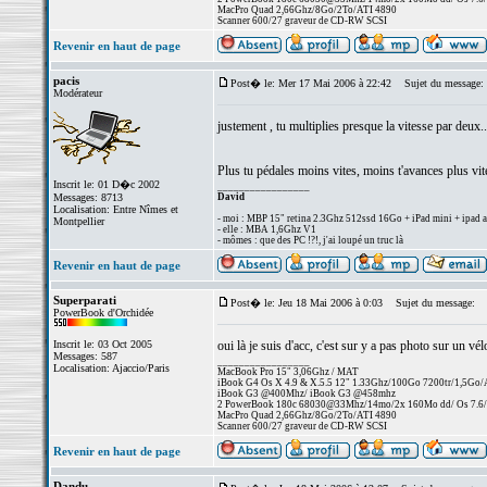
MacPro Quad 2,66Ghz/8Go/2To/ATI 4890
Scanner 600/27 graveur de CD-RW SCSI
Revenir en haut de page
pacis
Post� le: Mer 17 Mai 2006 à 22:42
Sujet du message:
Modérateur
justement , tu multiplies presque la vitesse par deux..
Plus tu pédales moins vites, moins t'avances plus vite
Inscrit le: 01 D�c 2002
_________________
Messages: 8713
David
Localisation: Entre Nîmes et
- moi : MBP 15" retina 2.3Ghz 512ssd 16Go + iPad mini + ipad a
Montpellier
- elle : MBA 1,6Ghz V1
- mômes : que des PC !?!, j'ai loupé un truc là
Revenir en haut de page
Superparati
Post� le: Jeu 18 Mai 2006 à 0:03
Sujet du message:
PowerBook d'Orchidée
Inscrit le: 03 Oct 2005
oui là je suis d'acc, c'est sur y a pas photo sur un vél
Messages: 587
_________________
Localisation: Ajaccio/Paris
MacBook Pro 15" 3,06Ghz / MAT
iBook G4 Os X 4.9 & X.5.5 12" 1.33Ghz/100Go 7200tr/1,5Go
iBook G3 @400Mhz/ iBook G3 @458mhz
2 PowerBook 180c 68030@33Mhz/14mo/2x 160Mo dd/ Os 7.6/25
MacPro Quad 2,66Ghz/8Go/2To/ATI 4890
Scanner 600/27 graveur de CD-RW SCSI
Revenir en haut de page
Dandu