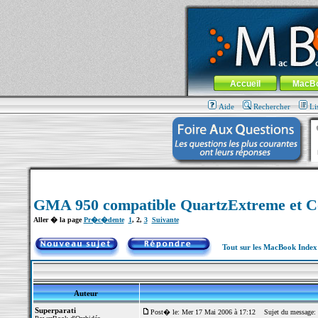
MacBook-fr.com : 100% Apple... 100% nom
Aller au contenu
-
Aller au menu 
Menu général
Accueil
MacB
Aide
Rechercher
Li
GMA 950 compatible QuartzExtreme et C
Aller � la page
Pr�c�dente
1
,
2
,
3
Suivante
Tout sur les MacBook Inde
Auteur
Superparati
Post� le: Mer 17 Mai 2006 à 17:12
Sujet du message: