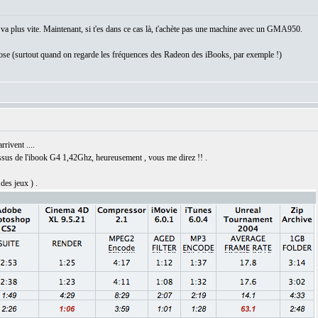
 va plus vite. Maintenant, si t'es dans ce cas là, t'achète pas une machine avec un GMA950.
chose (surtout quand on regarde les fréquences des Radeon des iBooks, par exemple !)
rrivent ....
us de l'ibook G4 1,42Ghz, heureusement , vous me direz !! .
es jeux ) .