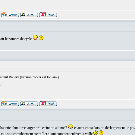
voir le nombre de cycle
oconut Battery (versiontracker est ton ami)
x/
atterie; faut il recharger ordi eteint ou allumé ?
et autre chose lors du déchargement, le pow
 tout soit completement eteint ? et si oui comment enlever la veille