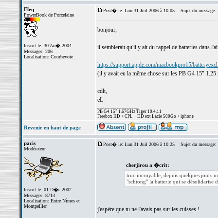
Fleq
Post� le: Lun 31 Juil 2006 à 10:05
Sujet du message:
PowerBook de Porcelaine
bonjour,
Inscrit le: 30 Ao� 2004
il semblerait qu'il y ait du rappel de batteries dans l'ai
Messages: 206
Localisation: Courbevoie
https://support.apple.com/macbookpro15/batteryexc
(il y avait eu la même chose sur les PB G4 15" 1.25 
cdlt,
eL
_________________
PB G4 15" 1.67GHz Tiger 10.4.11
Freebox HD + CPL + DD ext Lacie 500Go + iphone
Revenir en haut de page
pacis
Post� le: Lun 31 Juil 2006 à 10:25
Sujet du message:
Modérateur
cherjirou a �crit:
truc incroyable, depuis quelques jours ma 
"schtong" la batterie qui se désolidarise
Inscrit le: 01 D�c 2002
Messages: 8713
Localisation: Entre Nîmes et
Montpellier
j'espère que tu ne l'avais pas sur les cuisses !