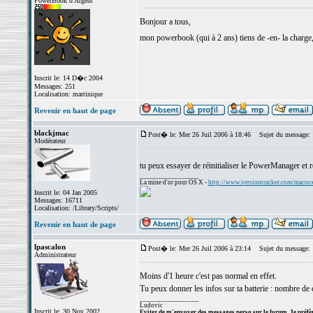
PowerBook d'Argent
Bonjour a tous,
mon powerbook (qui à 2 ans) tiens de -en- la charge,
Inscrit le: 14 D�c 2004
Messages: 251
Localisation: martinique
Revenir en haut de page
blackjmac
Post� le: Mer 26 Juil 2006 à 18:46
Sujet du message:
Modérateur
tu peux essayer de réinitialiser le PowerManager et r
_________________
La mine d'or pour OS X -
http://www.versiontracker.com/macos
Inscrit le: 04 Jan 2005
Messages: 16711
Localisation: /Library/Scripts/
Revenir en haut de page
lpascalon
Post� le: Mer 26 Juil 2006 à 23:14
Sujet du message:
Administrateur
Moins d'1 heure c'est pas normal en effet.
Tu peux donner les infos sur ta batterie : nombre de c
_________________
Ludovic
Inscrit le: 30 Nov 2002
Evitez de m'envoyer des messages perso sur le forum. Je préfèr