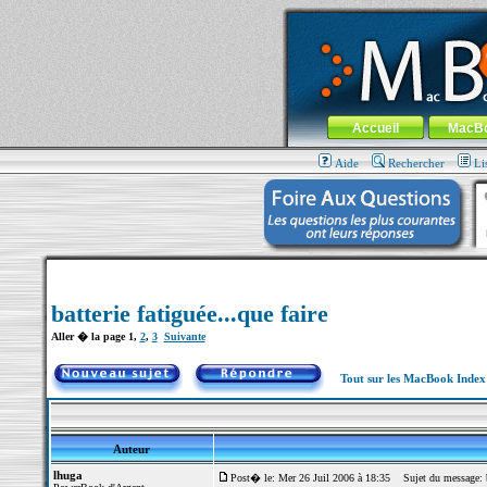
MacBook-fr.com : 100% Apple... 100% nom
Aller au contenu
-
Aller au menu 
Menu général
Accueil
MacB
Aide
Rechercher
Li
batterie fatiguée...que faire
Aller � la page
1
,
2
,
3
Suivante
Tout sur les MacBook Inde
Auteur
lhuga
Post� le: Mer 26 Juil 2006 à 18:35
Sujet du message: bat