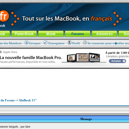
ade !
général
-
Aller au menu de la rubrique
ook
PowerBook
iBook
Forums
Annonces
Do
ste des Membres
Groupes
S'enregistrer
Profil
Se connecter pour v�rifier se
x du Forum
->
AluBook 15"
Message
terie fatiguée...que faire