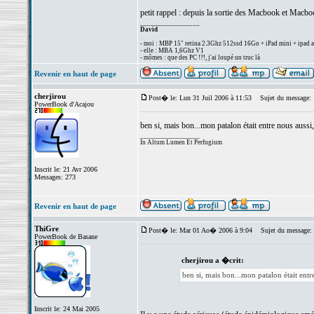
petit rappel : depuis la sortie des Macbook et Macbook
_________________
David
- moi : MBP 15" retina 2.3Ghz 512ssd 16Go + iPad mini + ipad a
- elle : MBA 1,6Ghz V1
- mômes : que des PC !?!, j'ai loupé un truc là
Revenir en haut de page
cherjirou
Post� le: Lun 31 Juil 2006 à 11:53
Sujet du message:
PowerBook d'Acajou
ben si, mais bon...mon patalon était entre nous aussi,
_________________
In Altum Lumen Et Perfugium
Inscrit le: 21 Avr 2006
Messages: 273
Revenir en haut de page
ThiGre
Post� le: Mar 01 Ao� 2006 à 9:04
Sujet du message:
PowerBook de Basane
cherjirou a �crit:
ben si, mais bon...mon patalon était entre
Inscrit le: 24 Mai 2005