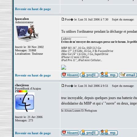
Revenir en haut de page
lpascalon
Post� le: Lun 31 Juil 2006 à 7:30
Sujet du message:
Administrateur
Tu utilises l'ordinateur pendant la décharge et penda
_________________
Ludovic
Evitez de m'envoyer des messages perso sur le forum. Je préfèr
Inscrit le: 30 Nov 2002
MBP M1 16", 16 Go, SSD 512 Go
Messages: 31868
iMac 27" 2,9 GHz, 16 Go, 3 To FusionDrive
Localisation: Toulouse
iMac G4 24" 1,6 Ghz, 1 Go, SuperDrive
iPhone 12 mini 128 Go
iPad Pro 11", iPad mini Cellular...
Revenir en haut de page
cherjirou
Post� le: Lun 31 Juil 2006 à 9:51
Sujet du message:
PowerBook d'Acajou
truc incroyable, depuis quelques jours ma batterie étai
désolidarise du MBP et qui s' "ouvre" en deux, impre
_________________
In Altum Lumen Et Perfugium
Inscrit le: 21 Avr 2006
Messages: 273
Revenir en haut de page