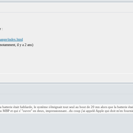
r :
hange/index.html
notamment, il y a 2 ans)
batterie était faiblarde, le système s'éteignait tout seul au bout de 20 mn alors que la batterie ét
 du MBP et qui s' "ouvre" en deux, impressionnant...du coup j'ai appelé Apple qui doit m'en fourni