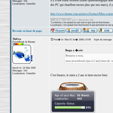
Il y a une étude sérieuse (étude épidémiologique amér
Messages: 316
Localisation: Grenoble
des PC qui chauffent encore plus que nos macs), il y a
http://www.theage.com.au/news/Science/Men-warned
_________________
MBP 15.4" SSD+HD, 1.8.5 + Mavericks GM
"La théorie, c'est quand on sait tout et que rien ne fonctionne.
La pratique, c'est quand tout fonctionne et que personne ne sait
Revenir en haut de page
ThiGre
Post� le: Mar 01 Ao� 2006 à 9:09
Sujet du message: Re
PowerBook de Basane
lhuga a �crit:
Bonjour a tous,
mon powerbook (qui à 2 ans) tiens de -en
Inscrit le: 24 Mai 2005
Messages: 316
Localisation: Grenoble
C'est bizarre, le mien a 2 ans et tient encore bien: