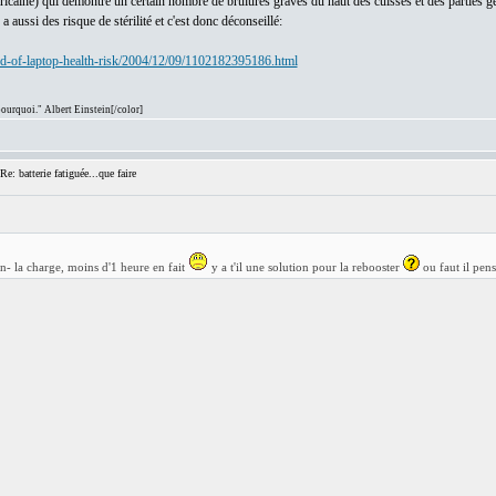
icaine) qui démontre un certain nombre de brûlures graves du haut des cuisses et des parties gé
 aussi des risque de stérilité et c'est donc déconseillé:
-of-laptop-health-risk/2004/12/09/1102182395186.html
 pourquoi." Albert Einstein
[/color]
: batterie fatiguée...que faire
- la charge, moins d'1 heure en fait
y a t'il une solution pour la rebooster
ou faut il pen