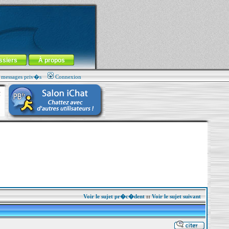
ssiers
À propos
s messages priv�s
Connexion
Voir le sujet pr�c�dent
::
Voir le sujet suivant