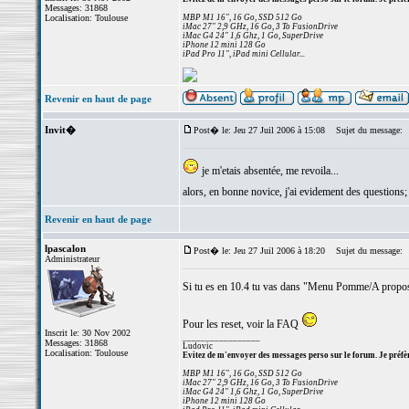
Messages: 31868
Localisation: Toulouse
MBP M1 16", 16 Go, SSD 512 Go
iMac 27" 2,9 GHz, 16 Go, 3 To FusionDrive
iMac G4 24" 1,6 Ghz, 1 Go, SuperDrive
iPhone 12 mini 128 Go
iPad Pro 11", iPad mini Cellular...
Revenir en haut de page
Invit�
Post� le: Jeu 27 Juil 2006 à 15:08
Sujet du message:
je m'etais absentée, me revoila...
alors, en bonne novice, j'ai evidement des questions;
Revenir en haut de page
lpascalon
Post� le: Jeu 27 Juil 2006 à 18:20
Sujet du message:
Administrateur
Si tu es en 10.4 tu vas dans "Menu Pomme/A propos 
Pour les reset, voir la FAQ
Inscrit le: 30 Nov 2002
_________________
Messages: 31868
Ludovic
Localisation: Toulouse
Evitez de m'envoyer des messages perso sur le forum. Je préfèr
MBP M1 16", 16 Go, SSD 512 Go
iMac 27" 2,9 GHz, 16 Go, 3 To FusionDrive
iMac G4 24" 1,6 Ghz, 1 Go, SuperDrive
iPhone 12 mini 128 Go