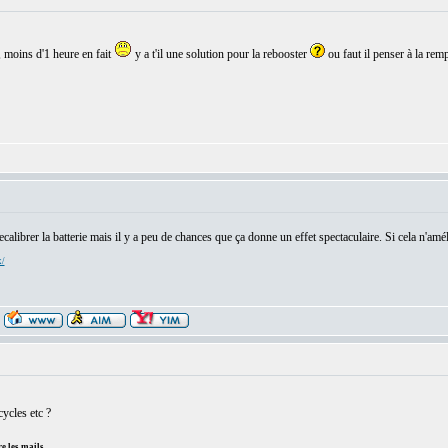
 moins d'1 heure en fait
y a t'il une solution pour la rebooster
ou faut il penser à la rem
ecalibrer la batterie mais il y a peu de chances que ça donne un effet spectaculaire. Si cela n'am
x/
ycles etc ?
e les mails.