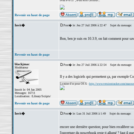
iPad Pro 11", iPad mini Cellular...
Revenir en haut de page
Invit�
Post� le: Jeu 27 Juil 2006 à 22:47
Sujet du message:
Bon, ben je suis en 10.3.9, on fait comment pour sa
Revenir en haut de page
blackjmac
Post� le: Jeu 27 Juil 2006 à 22:54
Sujet du message:
Modérateur
Il y a des logiciels qui permettent ça, par exemple C
_________________
La mine d'or pour OS X -
http://www.versiontracker.com/macos
Inscrit le: 04 Jan 2005
Messages: 16711
Localisation: /Library/Scripts/
Revenir en haut de page
Invit�
Post� le: Lun 31 Juil 2006 à 1:49
Sujet du message:
encore une dernière question; pour bien recalibrer sa b
l'ouverture du powerbook reste tj allumé ? faut il que