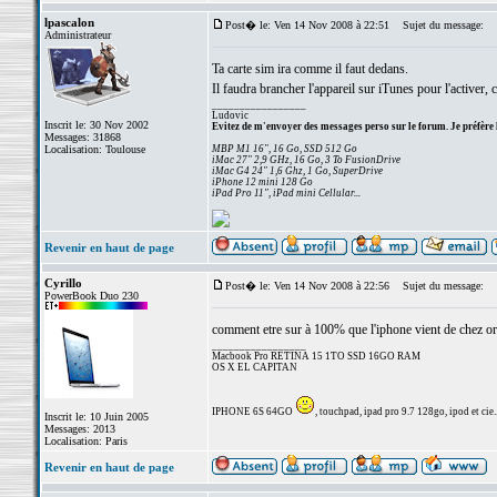
lpascalon
Post� le: Ven 14 Nov 2008 à 22:51
Sujet du message:
Administrateur
Ta carte sim ira comme il faut dedans.
Il faudra brancher l'appareil sur iTunes pour l'activer
_________________
Ludovic
Inscrit le: 30 Nov 2002
Evitez de m'envoyer des messages perso sur le forum. Je préfère 
Messages: 31868
Localisation: Toulouse
MBP M1 16", 16 Go, SSD 512 Go
iMac 27" 2,9 GHz, 16 Go, 3 To FusionDrive
iMac G4 24" 1,6 Ghz, 1 Go, SuperDrive
iPhone 12 mini 128 Go
iPad Pro 11", iPad mini Cellular...
Revenir en haut de page
Cyrillo
Post� le: Ven 14 Nov 2008 à 22:56
Sujet du message:
PowerBook Duo 230
comment etre sur à 100% que l'iphone vient de chez oran
_________________
Macbook Pro RETINA 15 1TO SSD 16GO RAM
OS X EL CAPITAN
IPHONE 6S 64GO
, touchpad, ipad pro 9.7 128go, ipod et cie..
Inscrit le: 10 Juin 2005
Messages: 2013
Localisation: Paris
Revenir en haut de page