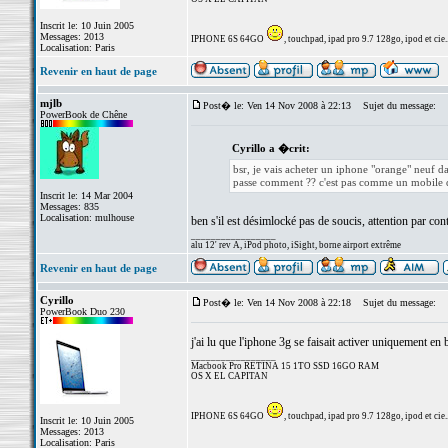
Inscrit le: 10 Juin 2005
Messages: 2013
IPHONE 6S 64GO
, touchpad, ipad pro 9.7 128go, ipod et cie..
Localisation: Paris
Revenir en haut de page
mjlb
Post� le: Ven 14 Nov 2008 à 22:13
Sujet du message:
PowerBook de Chêne
Cyrillo a �crit:
bsr, je vais acheter un iphone "orange" neuf da
passe comment ?? c'est pas comme un mobile de
Inscrit le: 14 Mar 2004
Messages: 835
Localisation: mulhouse
ben s'il est désimlocké pas de soucis, attention par contr
_________________
alu 12' rev A, iPod photo, iSight, borne airport extrême
Revenir en haut de page
Cyrillo
Post� le: Ven 14 Nov 2008 à 22:18
Sujet du message:
PowerBook Duo 230
j'ai lu que l'iphone 3g se faisait activer uniquement 
_________________
Macbook Pro RETINA 15 1TO SSD 16GO RAM
OS X EL CAPITAN
IPHONE 6S 64GO
, touchpad, ipad pro 9.7 128go, ipod et cie..
Inscrit le: 10 Juin 2005
Messages: 2013
Localisation: Paris