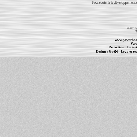
Pour soutenir le développement du
Powered b
T
www.powerboo
Vers
Rédaction :
Ludovi
Design :
Ga�l
- Logo et te
Informations :
PowerBook
-
MacBook Pro
-
i