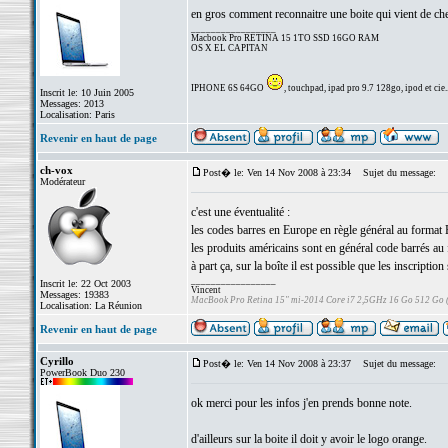
en gros comment reconnaitre une boite qui vient de che
_________________
Macbook Pro RETINA 15 1TO SSD 16GO RAM
OS X EL CAPITAN
IPHONE 6S 64GO
, touchpad, ipad pro 9.7 128go, ipod et cie..
Inscrit le: 10 Juin 2005
Messages: 2013
Localisation: Paris
Revenir en haut de page
ch-vox
Post� le: Ven 14 Nov 2008 à 23:34
Sujet du message:
Modérateur
c'est une éventualité :
les codes barres en Europe en règle général au format
les produits américains sont en général code barrés au
à part ça, sur la boîte il est possible que les inscription
_________________
Inscrit le: 22 Oct 2003
Vincent
Messages: 19383
MacBook Pro Retina 15" mi-2014 Core i7 2,5GHz 16 Go 512 Go
Localisation: La Réunion
Revenir en haut de page
Cyrillo
Post� le: Ven 14 Nov 2008 à 23:37
Sujet du message:
PowerBook Duo 230
ok merci pour les infos j'en prends bonne note.
d'ailleurs sur la boite il doit y avoir le logo orange.