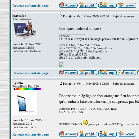
Revenir en haut de page
lpascalon
Post� le: Ven 14 Nov 2008 à 22:36
Sujet du message:
Administrateur
C'est quel modèle d'iPhone ?
_________________
Ludovic
Evitez de m'envoyer des messages perso sur le forum. Je préfère 
Inscrit le: 30 Nov 2002
MBP M1 16", 16 Go, SSD 512 Go
Messages: 31868
iMac 27" 2,9 GHz, 16 Go, 3 To FusionDrive
Localisation: Toulouse
iMac G4 24" 1,6 Ghz, 1 Go, SuperDrive
iPhone 12 mini 128 Go
iPad Pro 11", iPad mini Cellular...
Revenir en haut de page
Cyrillo
Post� le: Ven 14 Nov 2008 à 22:39
Sujet du message:
PowerBook Duo 230
l'iphone est un 3g 8gb de chez orange neuf en boite sous 
qu'il faudra le faire desimlocker... je comprends pas bie
_________________
Macbook Pro RETINA 15 1TO SSD 16GO RAM
OS X EL CAPITAN
Inscrit le: 10 Juin 2005
Messages: 2013
IPHONE 6S 64GO
, touchpad, ipad pro 9.7 128go, ipod et cie..
Localisation: Paris
Revenir en haut de page