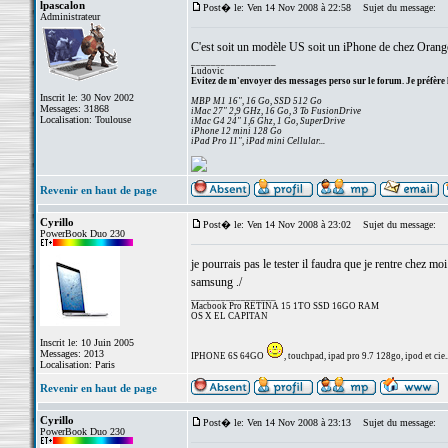
lpascalon
Post� le: Ven 14 Nov 2008 à 22:58
Sujet du message:
Administrateur
C'est soit un modèle US soit un iPhone de chez Orange, 
_________________
Ludovic
Evitez de m'envoyer des messages perso sur le forum. Je préfère 
Inscrit le: 30 Nov 2002
MBP M1 16", 16 Go, SSD 512 Go
Messages: 31868
iMac 27" 2,9 GHz, 16 Go, 3 To FusionDrive
Localisation: Toulouse
iMac G4 24" 1,6 Ghz, 1 Go, SuperDrive
iPhone 12 mini 128 Go
iPad Pro 11", iPad mini Cellular...
Revenir en haut de page
Cyrillo
Post� le: Ven 14 Nov 2008 à 23:02
Sujet du message:
PowerBook Duo 230
je pourrais pas le tester il faudra que je rentre chez mo
samsung ./
_________________
Macbook Pro RETINA 15 1TO SSD 16GO RAM
OS X EL CAPITAN
Inscrit le: 10 Juin 2005
Messages: 2013
IPHONE 6S 64GO
, touchpad, ipad pro 9.7 128go, ipod et cie..
Localisation: Paris
Revenir en haut de page
Cyrillo
Post� le: Ven 14 Nov 2008 à 23:13
Sujet du message:
PowerBook Duo 230