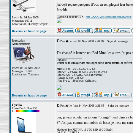
j'ai déjà réparé quelques iPods en remplaçant leur batter
faisable.
_________________
La mine d'or pour OS X -
http://www.versiontracker.com/macosx/
Inscrit le: 04 Jan 2005
Messages: 16711
Localisation: /Library/Scripts/
Revenir en haut de page
lpascalon
Post� le: Jeu 06 Nov 2008 à 20:26
Sujet du message:
Administrateur
J'ai changé la batterie un iPod Mini, les autres j'ai pas 
_________________
Ludovic
Evitez de m'envoyer des messages perso sur le forum. Je préfère 
Inscrit le: 30 Nov 2002
MBP M1 16", 16 Go, SSD 512 Go
Messages: 31868
iMac 27" 2,9 GHz, 16 Go, 3 To FusionDrive
Localisation: Toulouse
iMac G4 24" 1,6 Ghz, 1 Go, SuperDrive
iPhone 12 mini 128 Go
iPad Pro 11", iPad mini Cellular...
Revenir en haut de page
Cyrillo
Post� le: Ven 14 Nov 2008 à 21:55
Sujet du message:
PowerBook Duo 230
bsr, je vais acheter un iphone "orange" neuf dans sa b
?? c'est pas comme un mobile de base( je mets ma carte
_________________
Macbook Pro RETINA 15 1TO SSD 16GO RAM
OS X EL CAPITAN