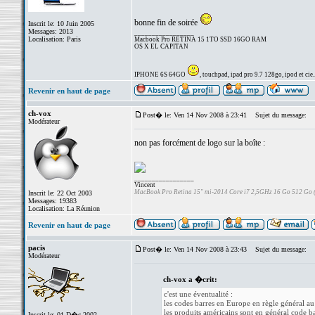
bonne fin de soirée
Inscrit le: 10 Juin 2005
Messages: 2013
_________________
Localisation: Paris
Macbook Pro RETINA 15 1TO SSD 16GO RAM
OS X EL CAPITAN
IPHONE 6S 64GO
, touchpad, ipad pro 9.7 128go, ipod et cie..
Revenir en haut de page
ch-vox
Post� le: Ven 14 Nov 2008 à 23:41
Sujet du message:
Modérateur
non pas forcément de logo sur la boîte :
_________________
Vincent
MacBook Pro Retina 15" mi-2014 Core i7 2,5GHz 16 Go 512 Go
Inscrit le: 22 Oct 2003
Messages: 19383
Localisation: La Réunion
Revenir en haut de page
pacis
Post� le: Ven 14 Nov 2008 à 23:43
Sujet du message:
Modérateur
ch-vox a �crit:
c'est une éventualité :
les codes barres en Europe en règle général a
les produits américains sont en général code b
Inscrit le: 01 D�c 2002