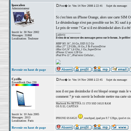
lpascalon
Post� le: Ven 14 Nov 2008 à 22:41
Sujet du message:
Administrateur
Si c'est bien un iPhone Orange, alors une carte SIM O
Le désimlockage n'est pas possible sur les 3G sauf à p
Le prix de vente ? Car si il est désimlocké alors il a été
Inscrit le: 30 Nov 2002
_________________
Ludovic
Messages: 31868
Evitez de m'envoyer des messages perso sur le forum. Je préfère 
Localisation: Toulouse
MBP M1 16", 16 Go, SSD 512 Go
iMac 27" 2,9 GHz, 16 Go, 3 To FusionDrive
iMac G4 24" 1,6 Ghz, 1 Go, SuperDrive
iPhone 12 mini 128 Go
iPad Pro 11", iPad mini Cellular...
Revenir en haut de page
Cyrillo
Post� le: Ven 14 Nov 2008 à 22:45
Sujet du message:
PowerBook Duo 230
non il est pas desimlocke il est bloqué orange mais le 
comment ? je vais ouvrir la boiboite mettre ma carte sim
_________________
Macbook Pro RETINA 15 1TO SSD 16GO RAM
OS X EL CAPITAN
Inscrit le: 10 Juin 2005
Messages: 2013
IPHONE 6S 64GO
, touchpad, ipad pro 9.7 128go, ipod et cie..
Localisation: Paris
Revenir en haut de page