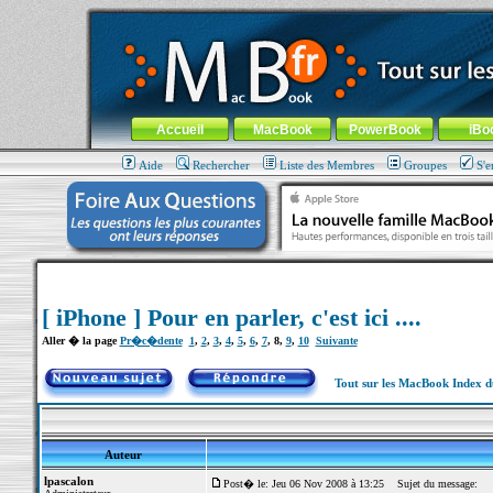
MacBook-fr.com : 100% Apple... 100% nomade !
Aller au contenu
-
Aller au menu général
-
Aller au menu de la
Menu général
Accueil
MacBook
PowerBook
iBo
Aide
Rechercher
Liste des Membres
Groupes
S'e
[ iPhone ] Pour en parler, c'est ici ....
Aller � la page
Pr�c�dente
1
,
2
,
3
,
4
,
5
,
6
,
7
,
8
,
9
,
10
Suivante
Tout sur les MacBook Index 
Auteur
lpascalon
Post� le: Jeu 06 Nov 2008 à 13:25
Sujet du message: