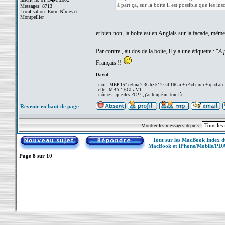
à part ça, sur la boîte il est possible que les in
Messages: 8713
Localisation: Entre Nîmes et
Montpellier
et bien non, la boite est en Anglais sur la facade, mê
Par contre , au dos de la boite, il y a une étiquette : "
A 
Français !!
_________________
David
- moi : MBP 15" retina 2.3Ghz 512ssd 16Go + iPad mini + ipad air
- elle : MBA 1,6Ghz V1
- mômes : que des PC !?!, j'ai loupé un truc là
Revenir en haut de page
Montrer les messages depuis:
Tout sur les MacBook Index 
MacBook et iPhone/Mobile/PD
Page
8
sur
10