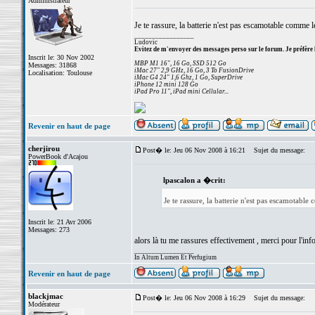
Administrateur
Je te rassure, la batterie n'est pas escamotable comme l
_________________
Ludovic
Evitez de m'envoyer des messages perso sur le forum. Je préfère 
Inscrit le: 30 Nov 2002
MBP M1 16", 16 Go, SSD 512 Go
Messages: 31868
iMac 27" 2,9 GHz, 16 Go, 3 To FusionDrive
Localisation: Toulouse
iMac G4 24" 1,6 Ghz, 1 Go, SuperDrive
iPhone 12 mini 128 Go
iPad Pro 11", iPad mini Cellular...
Revenir en haut de page
cherjirou
Post� le: Jeu 06 Nov 2008 à 16:21
Sujet du message:
PowerBook d'Acajou
lpascalon a �crit:
Je te rassure, la batterie n'est pas escamotable
Inscrit le: 21 Avr 2006
Messages: 273
alors là tu me rassures effectivement , merci pour l'info
_________________
In Altum Lumen Et Perfugium
Revenir en haut de page
blackjmac
Post� le: Jeu 06 Nov 2008 à 16:29
Sujet du message:
Modérateur